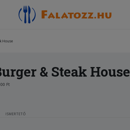
ak House
urger & Steak House
00 Ft
ISMERTETŐ