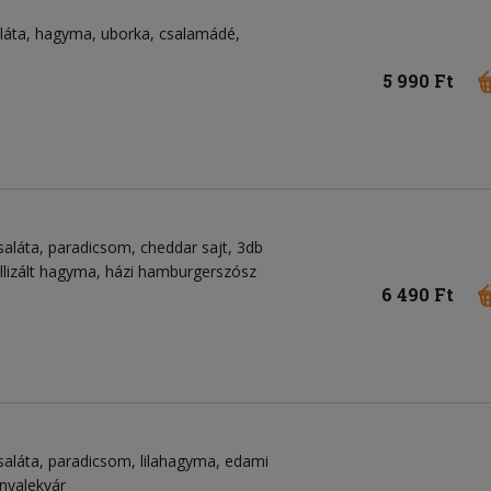
aláta, hagyma, uborka, csalamádé,
5 990 Ft
saláta, paradicsom, cheddar sajt, 3db
llizált hagyma, házi hamburgerszósz
6 490 Ft
saláta, paradicsom, lilahagyma, edami
onyalekvár