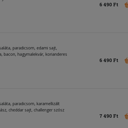
6 490 Ft
saláta, paradicsom, edami sajt,
a, bacon, hagymalekvár, korianderes
6 490 Ft
aláta, paradicsom, karamellizált
ász, cheddar sajt, challenger szósz
7 490 Ft