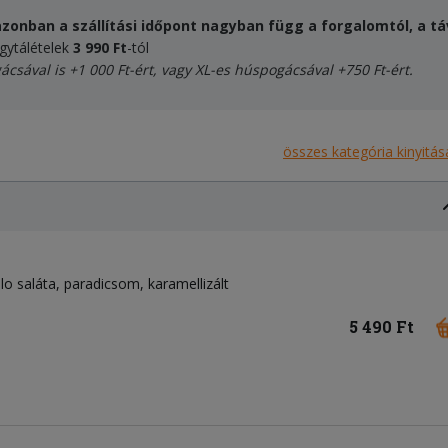
zonban a szállítási időpont nagyban függ a forgalomtól, a táv
egytálételek
3 990 Ft
-tól
ácsával
is +1 000 Ft-ért, vagy XL-es húspogácsával +750 Ft-ért.
összes kategória kinyitás
llo saláta, paradicsom, karamellizált
5 490 Ft