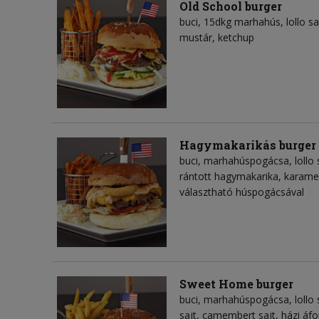
Old School burger
buci, 15dkg marhahús, lollo s
mustár, ketchup
Hagymakarikás burger
buci, marhahúspogácsa, lollo 
rántott hagymakarika, karame
választható húspogácsával
Sweet Home burger
buci, marhahúspogácsa, lollo 
sajt, camembert sajt, házi áf