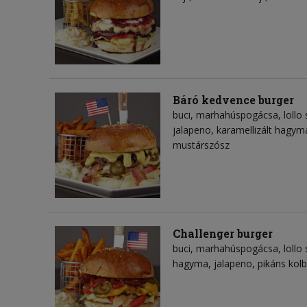
Báró kedvence burger
buci, marhahúspogácsa, lollo 
jalapeno, karamellizált hagym
mustárszósz
Challenger burger
buci, marhahúspogácsa, lollo s
hagyma, jalapeno, pikáns kolb