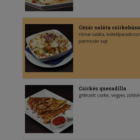
Cézár saláta csirkehúss
római saláta, koktélparadicsom
parmezán sajt
Csirkés quesadilla
grillezett csirke, vegyes zölds