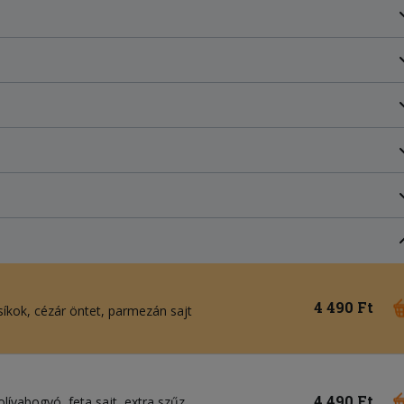
4 490 Ft
síkok, cézár öntet, parmezán sajt
4 490 Ft
lívabogyó, feta sajt, extra szűz