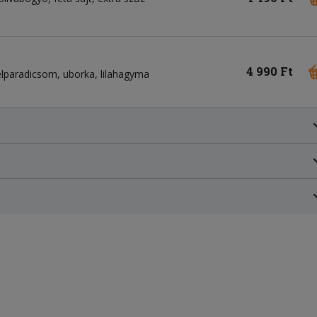
4 990 Ft
télparadicsom, uborka, lilahagyma