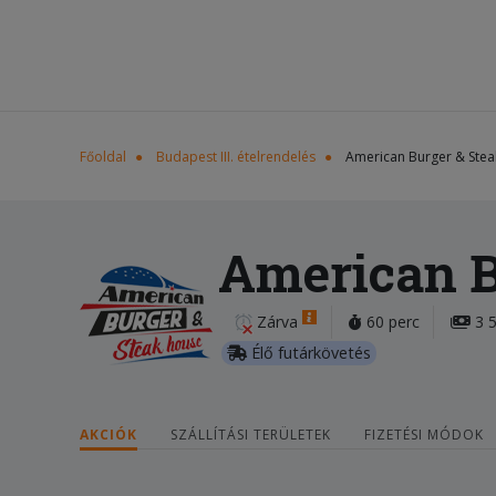
Főoldal
Budapest III. ételrendelés
American Burger & Ste
American B
Zárva
60 perc
3 5
Élő futárkövetés
AKCIÓK
SZÁLLÍTÁSI TERÜLETEK
FIZETÉSI MÓDOK