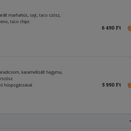
arált marhahús, sajt, taco szósz,
peno, taco chips
6 490 Ft
paradicsom, karamellizált hagyma,
erszósz
5 990 Ft
ató húspogácsával