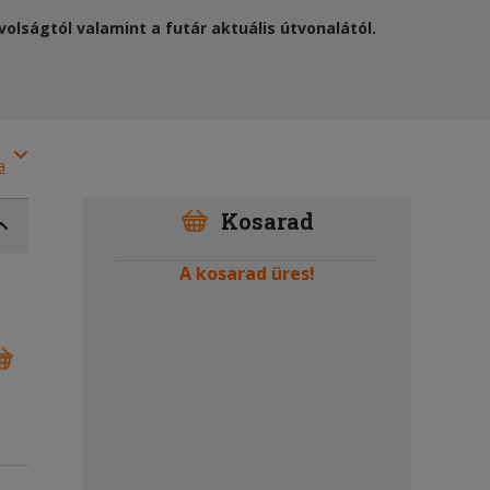
olságtól valamint a futár aktuális útvonalától.
a
Kosarad
A kosarad üres!