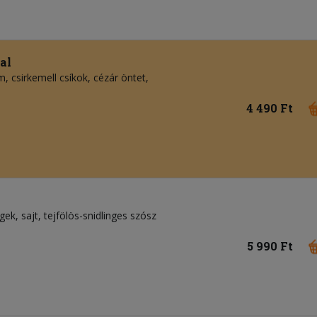
al
, csirkemell csíkok, cézár öntet,
4 490 Ft
égek, sajt, tejfölös-snidlinges szósz
5 990 Ft