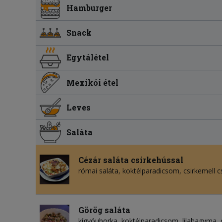
Hamburger
Snack
Egytálétel
Mexikói étel
Leves
Saláta
Cézár saláta csirkehússal
római saláta, koktélparadicsom, csirkemell c
Görög saláta
kígyóuborka, koktélparadicsom, lilahagyma, o