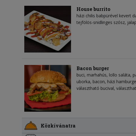
House burrito
házi chilis babpürével kevert d
tejfölös-snidlinges szósz, jala
Bacon burger
buci, marhahús, lollo saláta, 
uborka, bacon, házi hamburg
választható bucival, választh
Közkívánatra