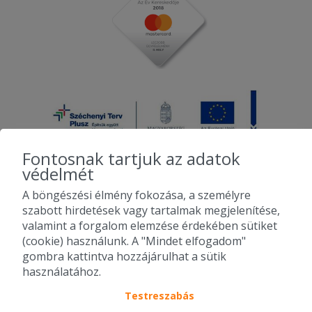
Fontosnak tartjuk az adatok
védelmét
A böngészési élmény fokozása, a személyre
2010-2026 Copyright - Falatozz.hu - Diston-line Kft.
szabott hirdetések vagy tartalmak megjelenítése,
valamint a forgalom elemzése érdekében sütiket
Pizza, gyros, hamburger, menük kedvező áron, egy helyen az összes
(cookie) használunk. A "Mindet elfogadom"
étterem ajánlata.
gombra kattintva hozzájárulhat a sütik
használatához.
Testreszabás