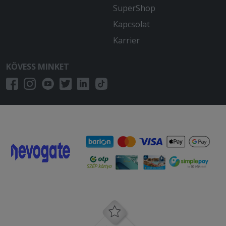
SuperShop
Kapcsolat
Karrier
KÖVESS MINKET