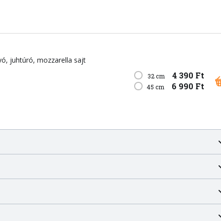
yó
juhtúró
mozzarella sajt
4 390 Ft
32 cm
6 990 Ft
45 cm