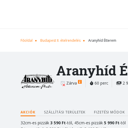
Főoldal
Budapest II. ételrendelés
Aranyhíd Étterem
Aranyhíd É
Zárva
60 perc
2 9
AKCIÓK
SZÁLLÍTÁSI TERÜLETEK
FIZETÉSI MÓDOK
32cm-es pizzák
3 590 Ft
-tól, 45cm-es pizzák
5 9
90 Ft
-tól