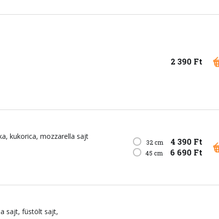
2 390 Ft
ka
kukorica
mozzarella sajt
4 390 Ft
32 cm
6 690 Ft
45 cm
a sajt
füstölt sajt