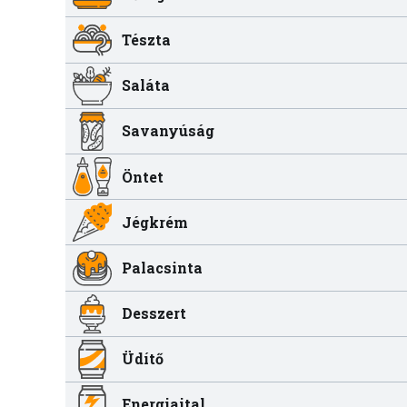
Tészta
Saláta
Savanyúság
Öntet
Jégkrém
Palacsinta
Desszert
Üdítő
Energiaital