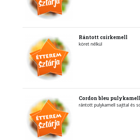
Rántott csirkemell
köret nélkül
Cordon bleu pulykamel
rántott pulykamell sajttal és s