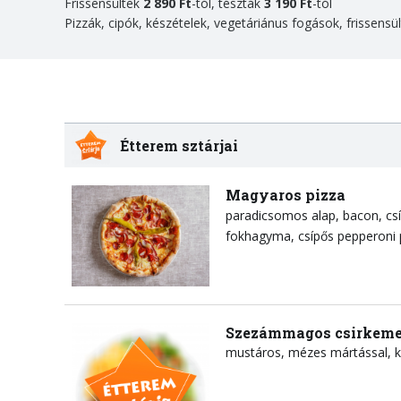
Frissensültek
2 890 Ft
-tól, tészták
3
1
90 Ft
-tól
Pizzák, cipók, készételek, vegetáriánus fogások, frissensü
Étterem sztárjai
Magyaros pizza
paradicsomos alap
bacon
cs
fokhagyma
csípős pepperoni 
Szezámmagos csirkeme
mustáros, mézes mártással, k