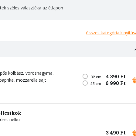
ltek széles választéka az étlapon
összes kategória kinyitás
ípős kolbász
vöröshagyma
4 390 Ft
32 cm
paprika
mozzarella sajt
6 990 Ft
45 cm
llcsíkok
öret nélkül
3 490 Ft