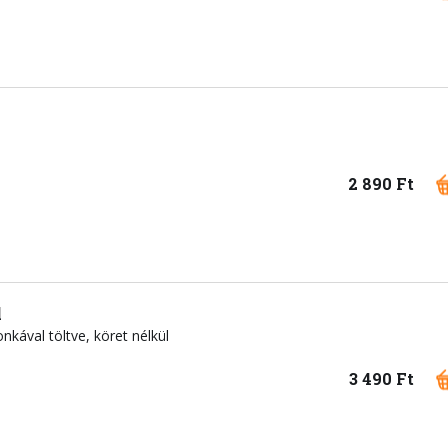
2 890 Ft
l
onkával töltve, köret nélkül
3 490 Ft