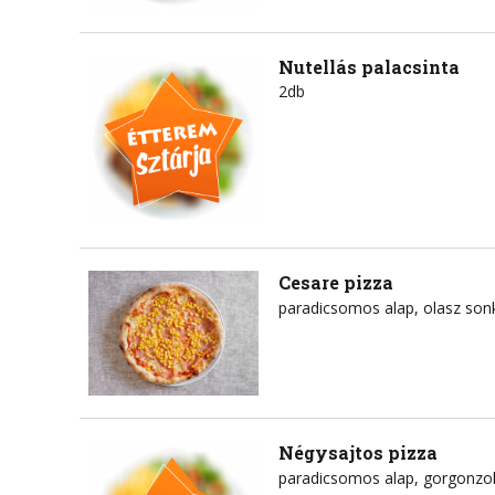
Nutellás palacsinta
2db
Cesare pizza
paradicsomos alap
olasz son
Négysajtos pizza
paradicsomos alap
gorgonzol