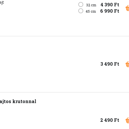
ajt
4 390 Ft
32 cm
6 990 Ft
45 cm
3 490 Ft
ajtos krutonnal
2 490 Ft