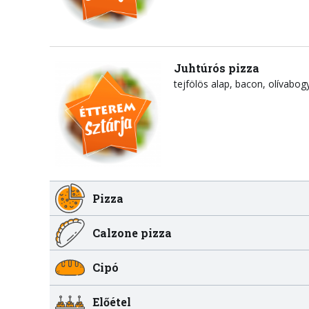
Juhtúrós pizza
tejfölös alap
bacon
olívabog
Pizza
Calzone pizza
Cipó
Előétel