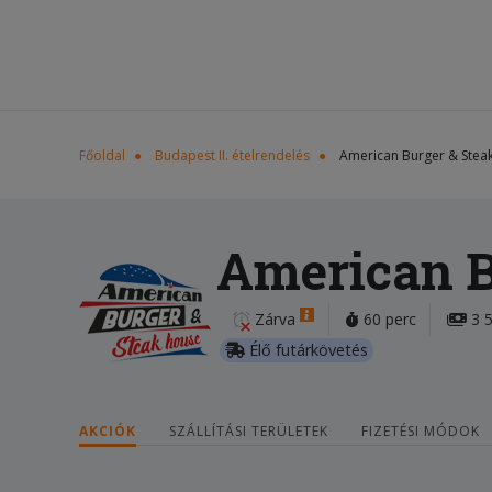
Főoldal
Budapest II. ételrendelés
American Burger & Stea
American B
Zárva
60 perc
3 5
Élő futárkövetés
AKCIÓK
SZÁLLÍTÁSI TERÜLETEK
FIZETÉSI MÓDOK