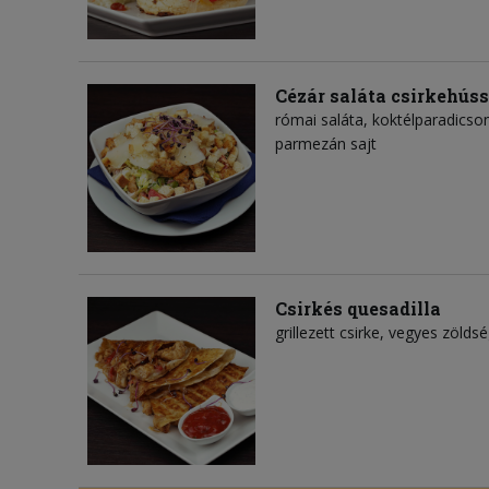
Cézár saláta csirkehúss
római saláta, koktélparadicsom
parmezán sajt
Csirkés quesadilla
grillezett csirke, vegyes zölds