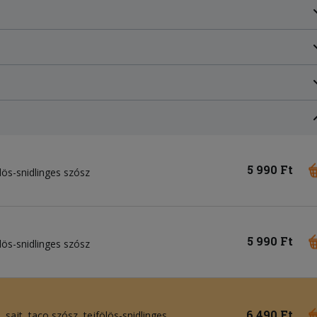
5 990 Ft
ölös-snidlinges szósz
5 990 Ft
ölös-snidlinges szósz
6 490 Ft
 sajt, taco szósz, tejfölös-snidlinges