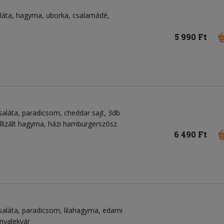
aláta, hagyma, uborka, csalamádé,
5 990 Ft
saláta, paradicsom, cheddar sajt, 3db
llizált hagyma, házi hamburgerszósz
6 490 Ft
saláta, paradicsom, lilahagyma, edami
onyalekvár