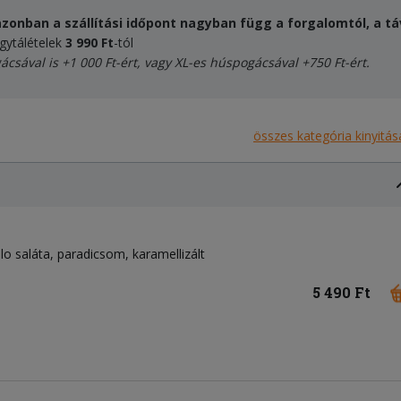
zonban a szállítási időpont nagyban függ a forgalomtól, a táv
egytálételek
3 990 Ft
-tól
ácsával
is +1 000 Ft-ért, vagy XL-es húspogácsával +750 Ft-ért.
összes kategória kinyitás
llo saláta, paradicsom, karamellizált
5 490 Ft