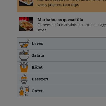
szósz, jalapeno, taco chips
Marhahúsos quesadilla
fűszeres darált marhahús, paradicsom, hagym
szósz
Leves
Saláta
Köret
Desszert
Öntet