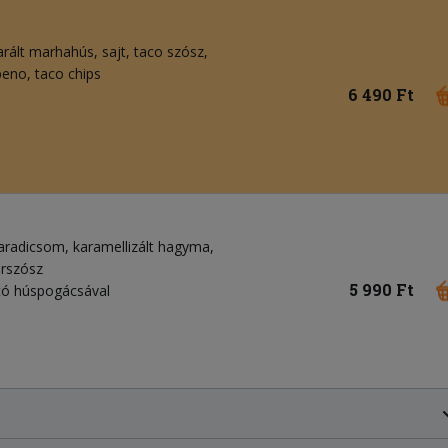
arált marhahús, sajt, taco szósz,
peno, taco chips
6 490 Ft
paradicsom, karamellizált hagyma,
erszósz
5 990 Ft
ató húspogácsával