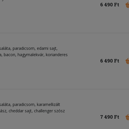
6 490 Ft
saláta, paradicsom, edami sajt,
a, bacon, hagymalekvár, korianderes
6 490 Ft
aláta, paradicsom, karamellizált
ász, cheddar sajt, challenger szósz
7 490 Ft