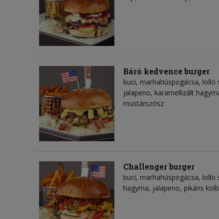
Báró kedvence burger
buci, marhahúspogácsa, lollo 
jalapeno, karamellizált hagym
mustárszósz
Challenger burger
buci, marhahúspogácsa, lollo s
hagyma, jalapeno, pikáns kolb