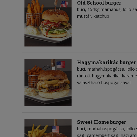
Old School burger
buci, 15dkg marhahús, lollo s
mustár, ketchup
Hagymakarikás burger
buci, marhahúspogácsa, lollo 
rántott hagymakarika, karame
választható húspogácsával
Sweet Home burger
buci, marhahúspogácsa, lollo 
sajt, camembert sajt, házi áf