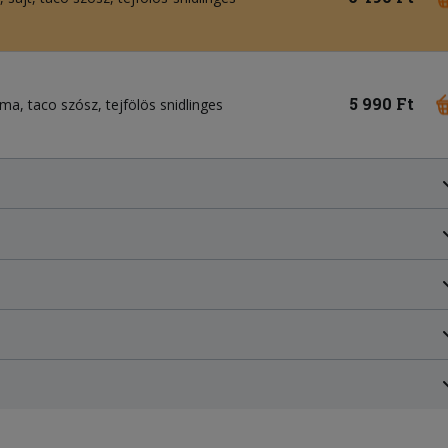
5 990 Ft
a, taco szósz, tejfölös snidlinges