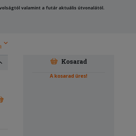
olságtól valamint a futár aktuális útvonalától.
a
Kosarad
A kosarad üres!