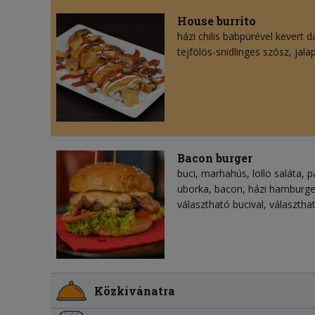
House burrito
házi chilis babpürével kevert d
tejfölös-snidlinges szósz, jala
Bacon burger
buci, marhahús, lollo saláta, 
uborka, bacon, házi hamburg
választható bucival, választh
Közkívánatra