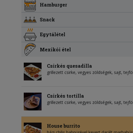
Hamburger
Snack
Egytálétel
Mexikói étel
Csirkés quesadilla
grillezett csirke, vegyes zöldségek, sajt, tejf
Csirkés tortilla
grillezett csirke, vegyes zöldségek, sajt, tejf
House burrito
házi chilis babpürével kevert darált marhahús,