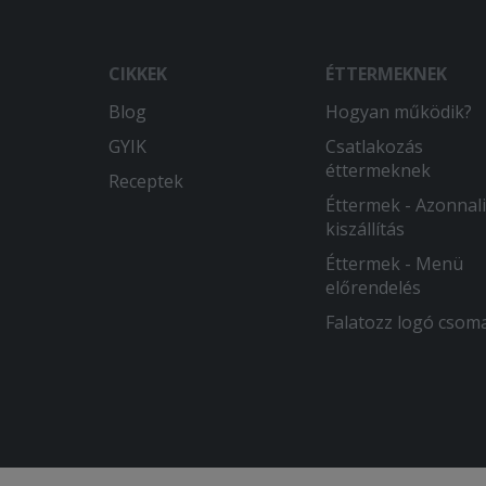
CIKKEK
ÉTTERMEKNEK
Blog
Hogyan működik?
GYIK
Csatlakozás
éttermeknek
Receptek
Éttermek - Azonnali
kiszállítás
Éttermek - Menü
előrendelés
Falatozz logó csom