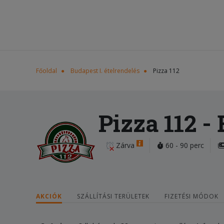
Főoldal
Budapest I. ételrendelés
Pizza 112
Pizza 112
- 
Zárva
60 - 90 perc
AKCIÓK
SZÁLLÍTÁSI TERÜLETEK
FIZETÉSI MÓDOK