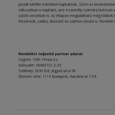
pizzák kétféle méretben kaphatóak, 32cm-es kiszerelésbe
változatban is kapható, ami 4 személy számára biztosan 
sütött verzióban is. Az étlapon megtalálható még többek 
frissensült, saláta, desszert és számos tészta is. Rendeld 
Rendelést teljesítő partner adatai:
Cégnév: Tóth Tímea e.v.
Adószám: 56069721-2-33
Székhely: 2030 Érd, Jegyző utca 58.
Étterem címe: 1113 Budapest, Karolina út 17/A