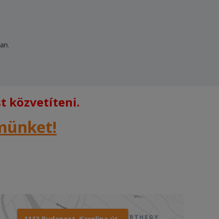
ban.
 közvetíteni.
rmünket!
1113 Budapest, Karolina út