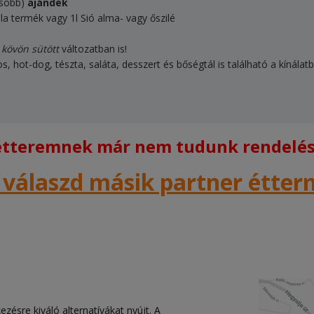
csóbb)
ajándék
la termék vagy 1l Sió alma- vagy őszilé
,
kövön sütött
változatban is!
s, hot-dog, tészta, saláta, desszert és bőségtál is található a kínálat
 étteremnek már nem tudunk rendelést
 válaszd másik partner étte
zésre kiváló alternatívákat nyújt. A