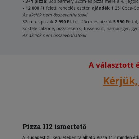
- 3+1 pizza:
3db bármely 32cm-es pizza mellé a 4. (legol
- 12 000 Ft
feletti rendelés esetén
ajándék
1,25l Coca-Co
Az akciók nem összevonhatóak!
32cm-es pizzák
2
990 Ft
-
tól, 45cm-es pizzák
5 5
90
Ft
-
tól
Sokféle calzone, pizzatekercs, frissensült, hamburger, gyro
Az akciók nem összevonhatóak
A választott
Kérjük,
Pizza 112 ismertető
A Budapest XI. kerületében található Pizza 112 minden étke