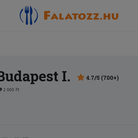
Budapest I.
4.7/5 (700+)
2 000 Ft