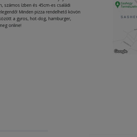
n, számos ízben és 45cm-es családi
elegendő! Minden pizza rendelhető kövön
között a gyros, hot-dog, hamburger,
meg online!