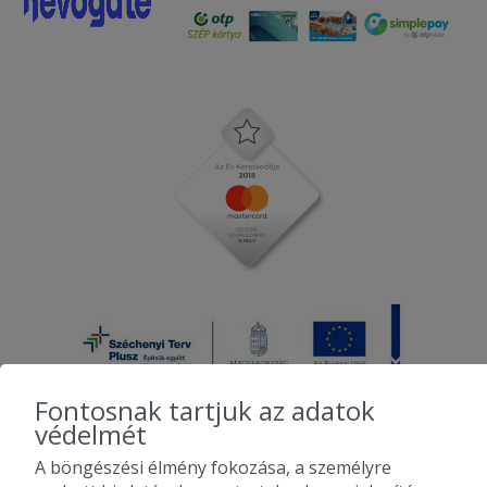
Fontosnak tartjuk az adatok
védelmét
A böngészési élmény fokozása, a személyre
2010-2026 Copyright - Falatozz.hu - Diston-line Kft.