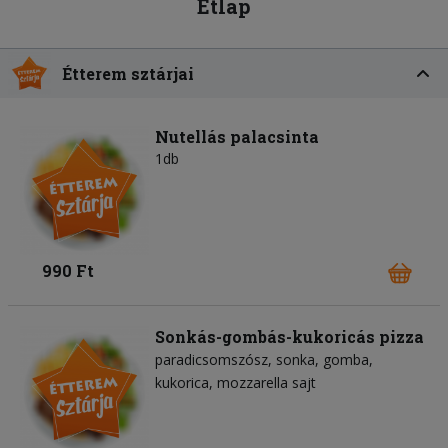
Étlap
Étterem sztárjai
Nutellás palacsinta
1db
990 Ft
Sonkás-gombás-kukoricás pizza
paradicsomszósz
sonka
gomba
kukorica
mozzarella sajt