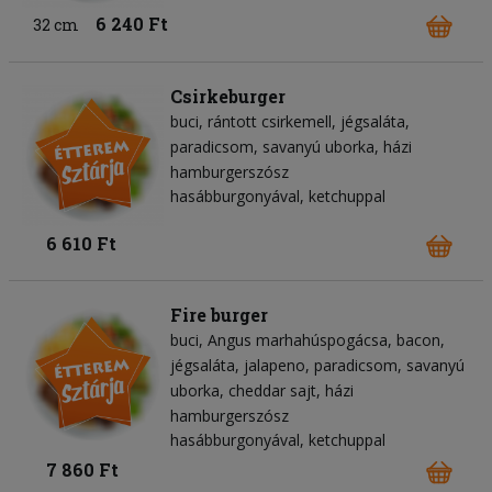
6 240 Ft
32 cm
Csirkeburger
buci
rántott csirkemell
jégsaláta
paradicsom
savanyú uborka
házi
hamburgerszósz
hasábburgonyával, ketchuppal
6 610 Ft
Fire burger
buci
Angus marhahúspogácsa
bacon
jégsaláta
jalapeno
paradicsom
savanyú
uborka
cheddar sajt
házi
hamburgerszósz
hasábburgonyával, ketchuppal
7 860 Ft