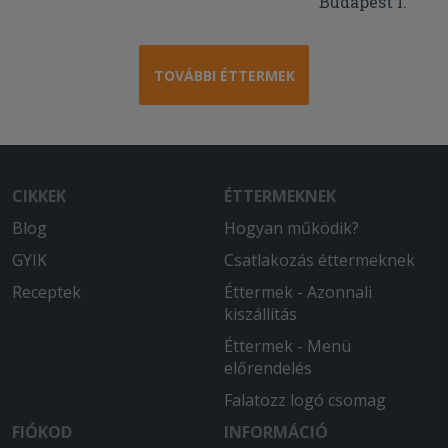
Budapest I.
TOVÁBBI ÉTTERMEK
CIKKEK
ÉTTERMEKNEK
Blog
Hogyan működik?
GYIK
Csatlakozás éttermeknek
Receptek
Éttermek - Azonnali
kiszállítás
Éttermek - Menü
előrendelés
Falatozz logó csomag
FIÓKOD
INFORMÁCIÓ