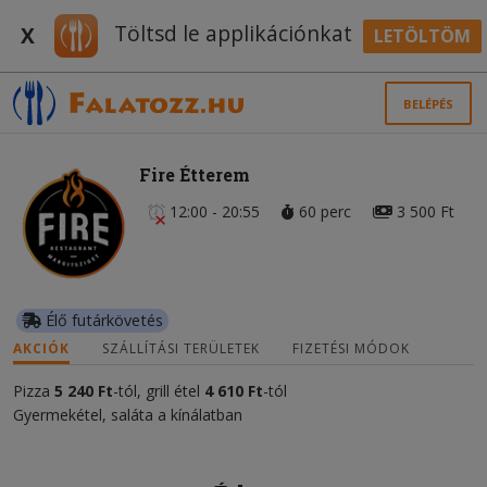
Töltsd le applikációnkat
X
LETÖLTÖM
BELÉPÉS
Fire Étterem
12:00 - 20:55
60 perc
3 500 Ft
Élő futárkövetés
AKCIÓK
SZÁLLÍTÁSI TERÜLETEK
FIZETÉSI MÓDOK
Pizza
5 240 Ft
-tól, grill étel
4 610 Ft
-tól
Gyermekétel, saláta a kínálatban