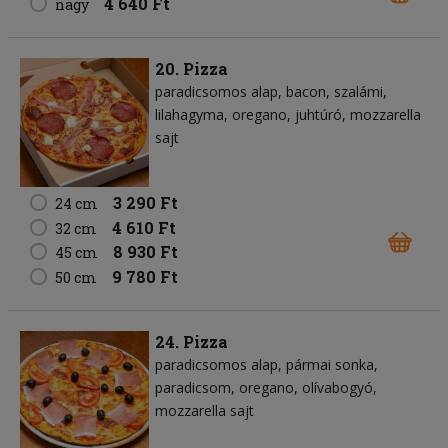
4 640 Ft
nagy
20. Pizza
paradicsomos alap
bacon
szalámi
lilahagyma
oregano
juhtúró
mozzarella
sajt
3 290 Ft
24 cm
4 610 Ft
32 cm
8 930 Ft
45 cm
9 780 Ft
50 cm
24. Pizza
paradicsomos alap
pármai sonka
paradicsom
oregano
olívabogyó
mozzarella sajt