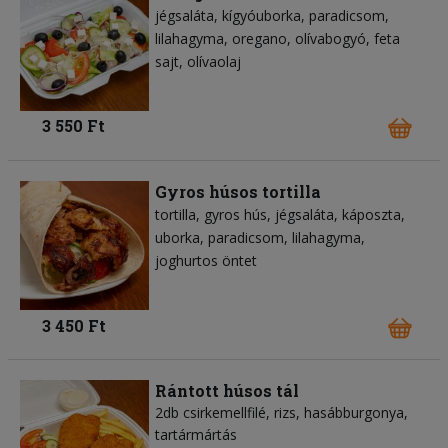
jégsaláta
kígyóuborka
paradicsom
lilahagyma
oregano
olívabogyó
feta
sajt
olívaolaj
3 550 Ft
Gyros húsos tortilla
tortilla
gyros hús
jégsaláta
káposzta
uborka
paradicsom
lilahagyma
joghurtos öntet
3 450 Ft
Rántott húsos tál
2db csirkemellfilé, rizs, hasábburgonya,
tartármártás