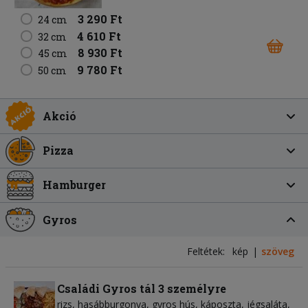
3 290 Ft
24 cm
4 610 Ft
32 cm
8 930 Ft
45 cm
9 780 Ft
50 cm
Akció
Pizza
Hamburger
Gyros
Feltétek:
kép
szöveg
Családi Gyros tál 3 személyre
rizs
hasábburgonya
gyros hús
káposzta
jégsaláta