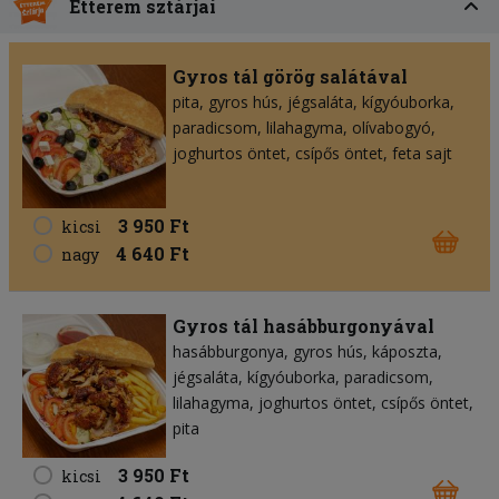
Étterem sztárjai
Gyros tál görög salátával
pita
gyros hús
jégsaláta
kígyóuborka
paradicsom
lilahagyma
olívabogyó
joghurtos öntet
csípős öntet
feta sajt
3 950 Ft
kicsi
4 640 Ft
nagy
Gyros tál hasábburgonyával
hasábburgonya
gyros hús
káposzta
jégsaláta
kígyóuborka
paradicsom
lilahagyma
joghurtos öntet
csípős öntet
pita
3 950 Ft
kicsi