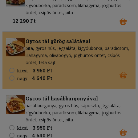
kígyóuborka
paradicsom
lilahagyma
joghurtos
öntet
csípős öntet
pita
12 290 Ft
Gyros tál görög salátával
pita
gyros hús
jégsaláta
kígyóuborka
paradicsom
lilahagyma
olívabogyó
joghurtos öntet
csípős
öntet
feta sajt
3 950 Ft
kicsi
4 640 Ft
nagy
Gyros tál hasábburgonyával
hasábburgonya
gyros hús
káposzta
jégsaláta
kígyóuborka
paradicsom
lilahagyma
joghurtos
öntet
csípős öntet
pita
3 950 Ft
kicsi
4 640 Ft
nagy