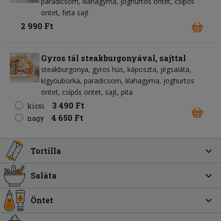
paradicsom
lilahagyma
joghurtos öntet
csípős
öntet
feta sajt
2 990 Ft
Gyros tál steakburgonyával, sajttal
steakburgonya
gyros hús
káposzta
jégsaláta
kígyóuborka
paradicsom
lilahagyma
joghurtos
öntet
csípős öntet
sajt
pita
3 490 Ft
kicsi
4 650 Ft
nagy
Tortilla
Saláta
Öntet