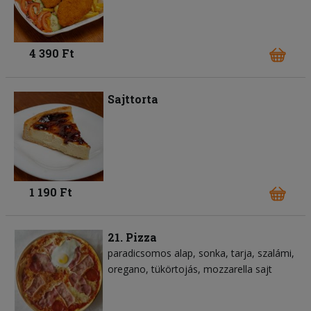
4 390 Ft
Sajttorta
1 190 Ft
21. Pizza
paradicsomos alap
sonka
tarja
szalámi
oregano
tükörtojás
mozzarella sajt