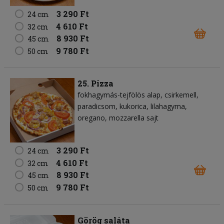
3 290 Ft
24 cm
4 610 Ft
32 cm
8 930 Ft
45 cm
9 780 Ft
50 cm
25. Pizza
fokhagymás-tejfölös alap
csirkemell
paradicsom
kukorica
lilahagyma
oregano
mozzarella sajt
3 290 Ft
24 cm
4 610 Ft
32 cm
8 930 Ft
45 cm
9 780 Ft
50 cm
Görög saláta