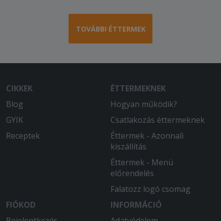
TOVÁBBI ÉTTERMEK
CIKKEK
ÉTTERMEKNEK
Blog
Hogyan működik?
GYIK
Csatlakozás éttermeknek
Receptek
Éttermek - Azonnali
kiszállítás
Éttermek - Menü
előrendelés
Falatozz logó csomag
FIÓKOD
INFORMÁCIÓ
Bejelentkezés
Adatvédelem