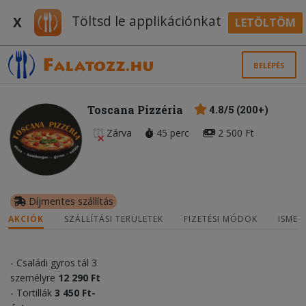
Töltsd le applikációnkat
X
LETÖLTÖM
BELÉPÉS
Toscana Pizzéria
4.8/5 (200+)
Zárva
45 perc
2 500 Ft
Díjmentes szállítás
AKCIÓK
SZÁLLÍTÁSI TERÜLETEK
FIZETÉSI MÓDOK
ISMER
- Családi gyros tál 3
személyre
12 290 Ft
- Tortillák
3 450 Ft
-