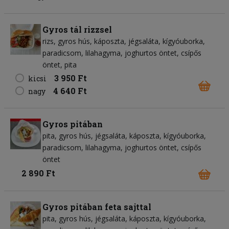
Gyros tál rizzsel
rizs
gyros hús
káposzta
jégsaláta
kígyóuborka
paradicsom
lilahagyma
joghurtos öntet
csípős
öntet
pita
3 950 Ft
kicsi
4 640 Ft
nagy
Gyros pitában
pita
gyros hús
jégsaláta
káposzta
kígyóuborka
paradicsom
lilahagyma
joghurtos öntet
csípős
öntet
2 890 Ft
Gyros pitában feta sajttal
pita
gyros hús
jégsaláta
káposzta
kígyóuborka