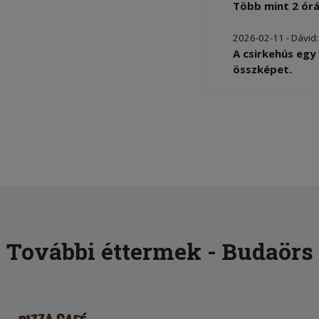
Több mint 2 ór
2026-02-11 - Dávid
A csirkehús egy
összképet.
2025-08-30 - Endre
A gyros nagyon f
percbe került, e
További éttermek - Budaörs