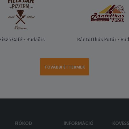
Pizza Café - Budaörs
Rántotthús Futár - Bu
TOVÁBBI ÉTTERMEK
FIÓKOD
INFORMÁCIÓ
KÖVES