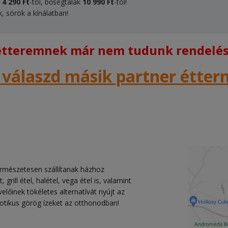
k
4 290 Ft
-tól, bőségtálak
10 990 Ft
-tól!
k, sörök a kínálatban!
 étteremnek már nem tudunk rendelést
 válaszd másik partner étte
rmészetesen szállítanak házhoz
 grill étel, halétel, vega étel is, valamint
lőinek tökéletes alternatívát nyújt az
zotikus görög ízeket az otthonodban!