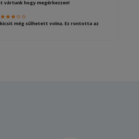
át vártunk hogy megérkezzen!
:
 kicsit még sűlhetett volna. Ez rontotta az
:
inom volt viszont a kiszállítás 1 óra 40
zért vettem le 1 csillagot