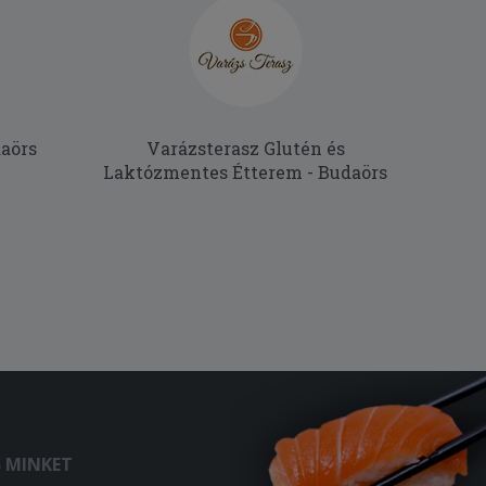
daörs
Varázsterasz Glutén és
Laktózmentes Étterem - Budaörs
S MINKET