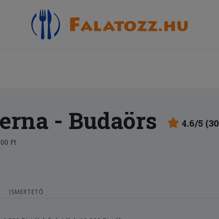
erna
- Budaörs
4.6/5 (3
00 Ft
ISMERTETŐ