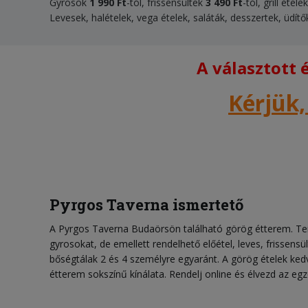
Gyrosok
1 990 Ft
-tól, frissensültek
3 490 Ft
-tól, grill étele
Levesek, halételek, vega ételek, saláták, desszertek, üdítő
A választott
Kérjük,
Pyrgos Taverna ismertető
A Pyrgos Taverna Budaörsön található görög étterem. Te
gyrosokat, de emellett rendelhető előétel, leves, frissensült,
bőségtálak 2 és 4 személyre egyaránt. A görög ételek kedve
étterem sokszínű kínálata. Rendelj online és élvezd az eg