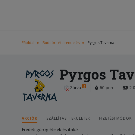
Főoldal
Budaörs ételrendelés
Pyrgos Taverna
Pyrgos Tav
Zárva
60 perc
2 0
AKCIÓK
SZÁLLÍTÁSI TERÜLETEK
FIZETÉSI MÓDOK
Eredeti görög ételek és italok: