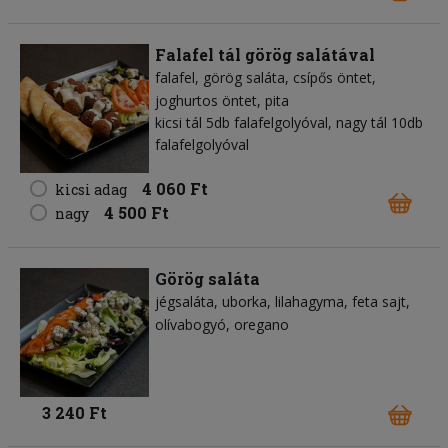
Falafel tál görög salátával
falafel
görög saláta
csípős öntet
joghurtos öntet
pita
kicsi tál 5db falafelgolyóval, nagy tál 10db
falafelgolyóval
4 060 Ft
kicsi adag
4 500 Ft
nagy
Görög saláta
jégsaláta
uborka
lilahagyma
feta sajt
olívabogyó
oregano
3 240 Ft