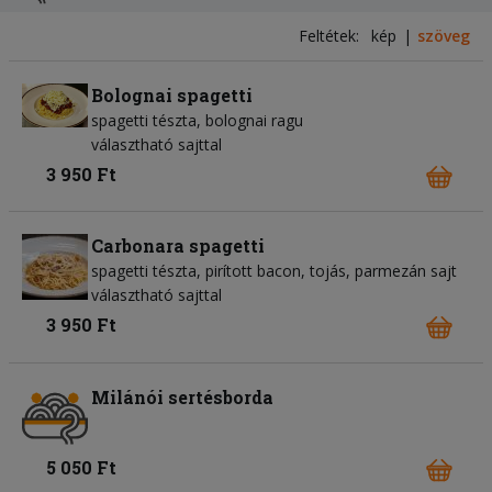
Feltétek:
kép
szöveg
Bolognai spagetti
spagetti tészta
bolognai ragu
választható sajttal
3 950 Ft
Carbonara spagetti
spagetti tészta
pirított bacon
tojás
parmezán sajt
választható sajttal
3 950 Ft
Milánói sertésborda
5 050 Ft