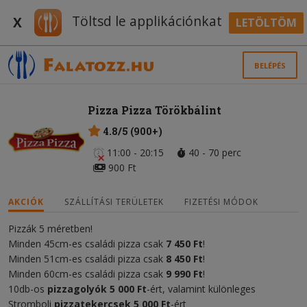
Töltsd le applikációnkat
X
LETÖLTÖM
BELÉPÉS
Pizza Pizza Törökbálint
4.8/5 (900+)
11:00 - 20:15
40 - 70 perc
900 Ft
AKCIÓK
SZÁLLÍTÁSI TERÜLETEK
FIZETÉSI MÓDOK
Pizzák 5 méretben!
Minden 45cm-es családi pizza csak
7 450 Ft
!
Minden 51cm-es családi pizza csak
8 450 Ft
!
Minden 60cm-es családi pizza csak
9 990 Ft
!
10db-os
pizzagolyók 5 000 Ft
-ért, valamint különleges
Stromboli
pizzatekercsek
5 000 F
t
-ért