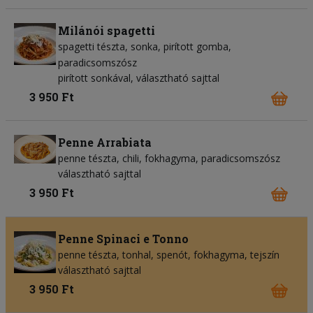
Milánói spagetti
spagetti tészta
sonka
pirított gomba
paradicsomszósz
pirított sonkával, választható sajttal
3 950 Ft
Penne Arrabiata
penne tészta
chili
fokhagyma
paradicsomszósz
választható sajttal
3 950 Ft
Penne Spinaci e Tonno
penne tészta
tonhal
spenót
fokhagyma
tejszín
választható sajttal
3 950 Ft