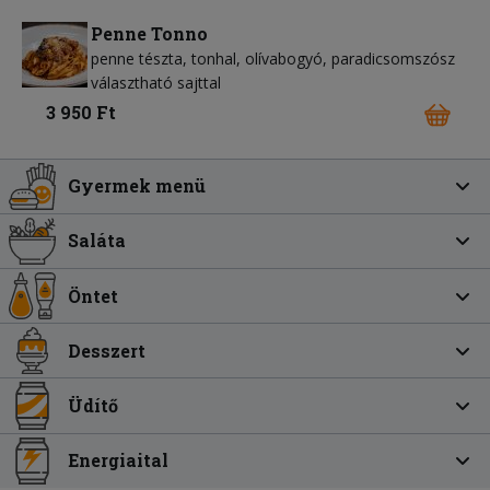
Penne Tonno
penne tészta
tonhal
olívabogyó
paradicsomszósz
választható sajttal
3 950 Ft
Gyermek menü
Saláta
Öntet
Desszert
Üdítő
Energiaital