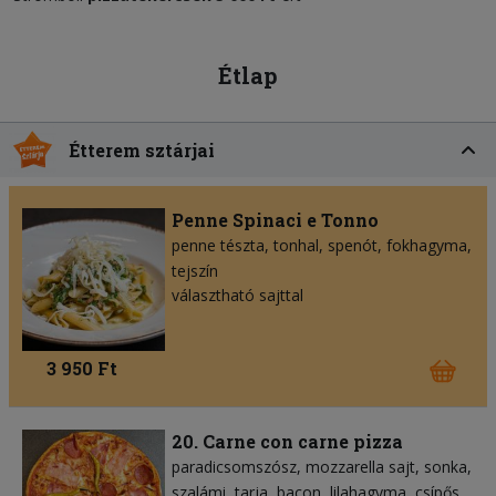
Étlap
Étterem sztárjai
Penne Spinaci e Tonno
penne tészta
tonhal
spenót
fokhagyma
tejszín
választható sajttal
3 950 Ft
20. Carne con carne pizza
paradicsomszósz
mozzarella sajt
sonka
szalámi
tarja
bacon
lilahagyma
csípős