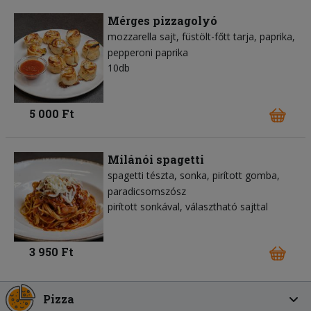
Mérges pizzagolyó
mozzarella sajt
füstölt-főtt tarja
paprika
pepperoni paprika
10db
5 000 Ft
Milánói spagetti
spagetti tészta
sonka
pirított gomba
paradicsomszósz
pirított sonkával, választható sajttal
3 950 Ft
Pizza