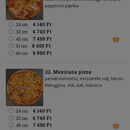
pepperoni paprika
4 140 Ft
24 cm
4 740 Ft
32 cm
7 450 Ft
45 cm
8 450 Ft
51 cm
9 990 Ft
60 cm
22. Mexicana pizza
paradicsomszósz
mozzarella sajt
bacon
lilahagyma
chili
bab
kukorica
4 140 Ft
24 cm
4 740 Ft
32 cm
7 450 Ft
45 cm