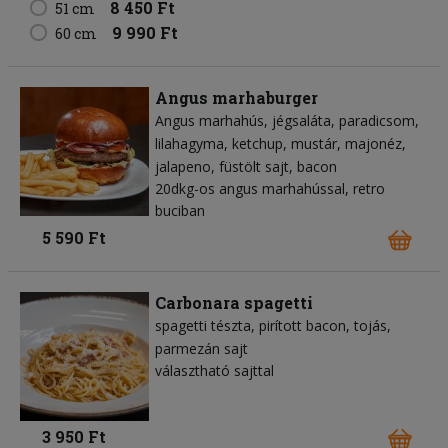
8 450 Ft
51 cm
9 990 Ft
60 cm
Angus marhaburger
Angus marhahús
jégsaláta
paradicsom
lilahagyma
ketchup
mustár
majonéz
jalapeno
füstölt sajt
bacon
20dkg-os angus marhahússal, retro
buciban
5 590 Ft
Carbonara spagetti
spagetti tészta
pirított bacon
tojás
parmezán sajt
választható sajttal
3 950 Ft