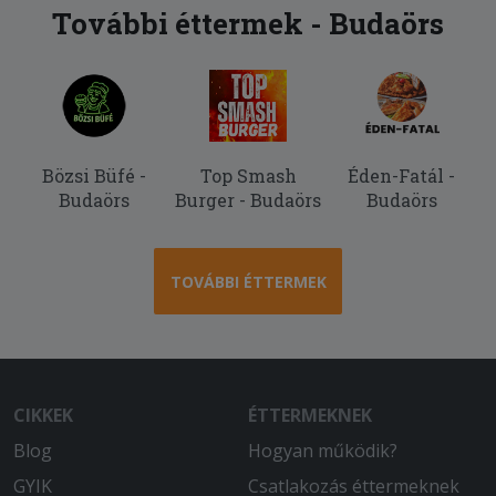
További éttermek - Budaörs
Bözsi Büfé -
Top Smash
Éden-Fatál -
Budaörs
Burger - Budaörs
Budaörs
TOVÁBBI ÉTTERMEK
CIKKEK
ÉTTERMEKNEK
Blog
Hogyan működik?
GYIK
Csatlakozás éttermeknek