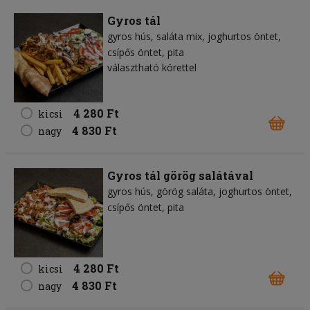
Gyros tál
gyros hús
saláta mix
joghurtos öntet
csípős öntet
pita
választható körettel
4 280 Ft
kicsi
4 830 Ft
nagy
Gyros tál görög salátával
gyros hús
görög saláta
joghurtos öntet
csípős öntet
pita
4 280 Ft
kicsi
4 830 Ft
nagy