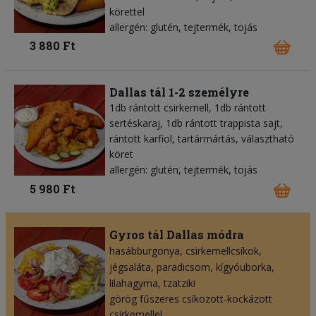
körettel
allergén: glutén, tejtermék, tojás
3 880 Ft
Dallas tál 1-2 személyre
1db rántott csirkemell, 1db rántott
sertéskaraj, 1db rántott trappista sajt,
rántott karfiol, tartármártás, választható
köret
allergén: glutén, tejtermék, tojás
5 980 Ft
Gyros tál Dallas módra
hasábburgonya
csirkemellcsíkok
jégsaláta
paradicsom
kígyóuborka
lilahagyma
tzatziki
görög fűszeres csíkozott-kockázott
csirkemellel