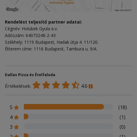
Rendelést teljesítő partner adatai:
Cégnév: Holubek Gyula e.v.
Adószám: 64073248-2-43
Székhely: 1119 Budapest, Hadak útja 4. 11/120.
Étterem címe: 1116 Budapest, Tambura u. 9/A
Dallas Pizza és Ételfaloda
4.6
Értékelések:
5
(18)
4
(1)
3
(0)
2
(1)