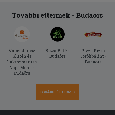
érdekesek.
További éttermek - Budaörs
2025-07-28 - levente:
Minden finom volt.
2025-06-08 - Erika:
Nagyon finom volt.
Varázsterasz
Bözsi Büfé -
Pizza Pizza
Glutén és
Budaörs
Törökbálint -
Laktózmentes
Budaörs
Napi Menü -
Budaörs
TOVÁBBI ÉTTERMEK