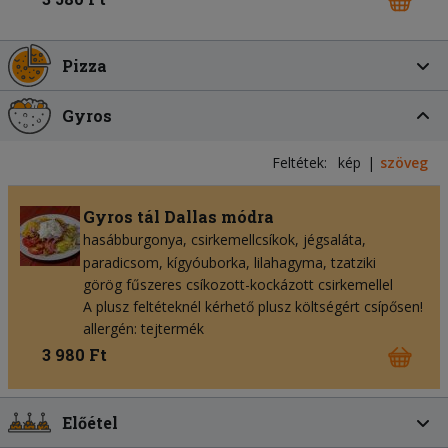
Pizza
Gyros
Feltétek:
kép
szöveg
Gyros tál Dallas módra
hasábburgonya
csirkemellcsíkok
jégsaláta
paradicsom
kígyóuborka
lilahagyma
tzatziki
görög fűszeres csíkozott-kockázott csirkemellel
A plusz feltéteknél kérhető plusz költségért csípősen!
allergén: tejtermék
3 980 Ft
Előétel