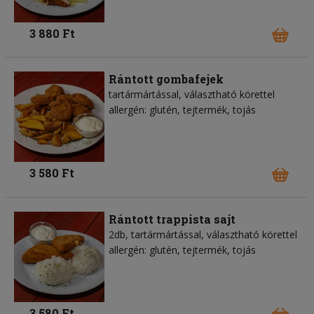
3 880 Ft
Rántott gombafejek
tartármártással, választható körettel
allergén: glutén, tejtermék, tojás
3 580 Ft
Rántott trappista sajt
2db, tartármártással, választható körettel
allergén: glutén, tejtermék, tojás
3 580 Ft