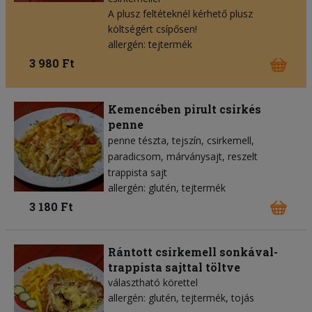
A plusz feltéteknél kérhető plusz
költségért csípősen!
allergén: tejtermék
3 980 Ft
Kemencében pirult csirkés
penne
penne tészta
tejszín
csirkemell
paradicsom
márványsajt
reszelt
trappista sajt
allergén: glutén, tejtermék
3 180 Ft
Rántott csirkemell sonkával-
trappista sajttal töltve
választható körettel
allergén: glutén, tejtermék, tojás