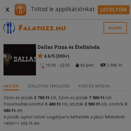
Töltsd le applikációnkat
X
LETÖLTÖM
BELÉPÉS
Dallas Pizza és Ételfaloda
4.6/5 (300+)
10:30 - 22:55
60 perc
2 980 Ft
AKCIÓK
SZÁLLÍTÁSI TERÜLETEK
FIZETÉSI MÓDOK
32cm-es pizzák
3 780 Ft
-tól, 52cm-es pizzák
7 98
0 Ft
-
tól
Frissensültek körettel
3 480 Ft
-tól, tészták
2 980 Ft
-tól, rizottók
3
080
Ft
-ért
A pizzák
sajttal töltött szegéllyel
is kérhetőek a plusz feltéteknél
+800/+1 000 Ft-ért.