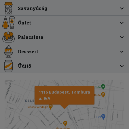
Savanyúság
Öntet
Palacsinta
Desszert
Üdítő
1116 Budapest, Tambura
u. 9/A