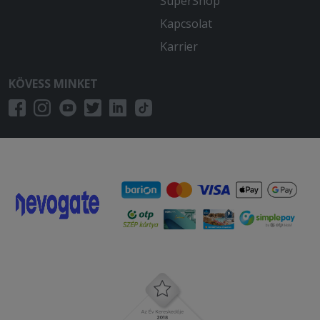
SuperShop
Kapcsolat
Karrier
KÖVESS MINKET