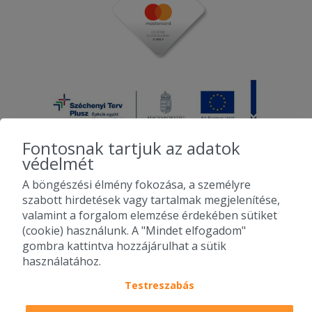
Fontosnak tartjuk az adatok
védelmét
A böngészési élmény fokozása, a személyre
2010-2026 Copyright - Falatozz.hu - Diston-line Kft.
szabott hirdetések vagy tartalmak megjelenítése,
valamint a forgalom elemzése érdekében sütiket
Pizza, gyros, hamburger, menük kedvező áron, egy helyen az összes
(cookie) használunk. A "Mindet elfogadom"
étterem ajánlata.
gombra kattintva hozzájárulhat a sütik
használatához.
Testreszabás