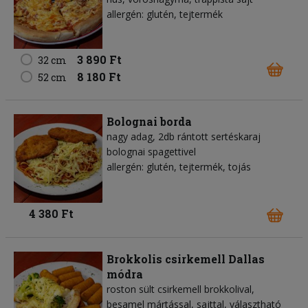
allergén: glutén, tejtermék
3 890 Ft
32 cm
8 180 Ft
52 cm
Bolognai borda
nagy adag, 2db rántott sertéskaraj
bolognai spagettivel
allergén: glutén, tejtermék, tojás
4 380 Ft
Brokkolis csirkemell Dallas
módra
roston sült csirkemell brokkolival,
besamel mártással, sajttal, választható