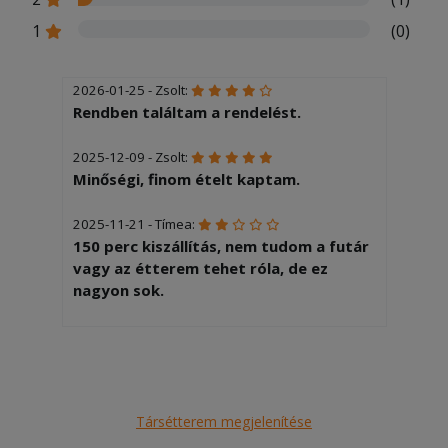
1
(0)
2026-01-25 - Zsolt:
Rendben találtam a rendelést.
2025-12-09 - Zsolt:
Minőségi, finom ételt kaptam.
2025-11-21 - Tímea:
150 perc kiszállítás, nem tudom a futár
vagy az étterem tehet róla, de ez
nagyon sok.
2025-10-03 - Pál:
A szakmám élelmiszer ipari mérnök, és
sokat foglalkoztam a tömeg
étkeztetléssel. Még korai a véleményt
Társétterem megjelenítése
adni, eddig csak a gombát
fogyaztotam. De a kombinációk