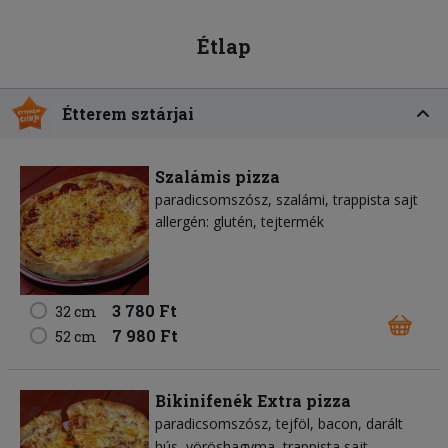
Étlap
Étterem sztárjai
Szalámis pizza
paradicsomszósz
szalámi
trappista sajt
allergén: glutén, tejtermék
3 780 Ft
32 cm
7 980 Ft
52 cm
Bikinifenék Extra pizza
paradicsomszósz
tejföl
bacon
darált
hús
vöröshagyma
trappista sajt