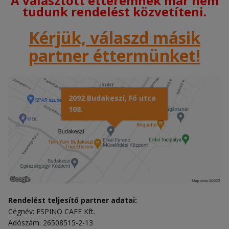
A választott étteremnek már nem
tudunk rendelést közvetíteni.
Kérjük, válaszd másik
partner éttermünket!
2092 Budakeszi, Fő utca
108.
Rendelést teljesítő partner adatai:
Cégnév: ESPINO CAFE Kft.
Adószám: 26508515-2-13