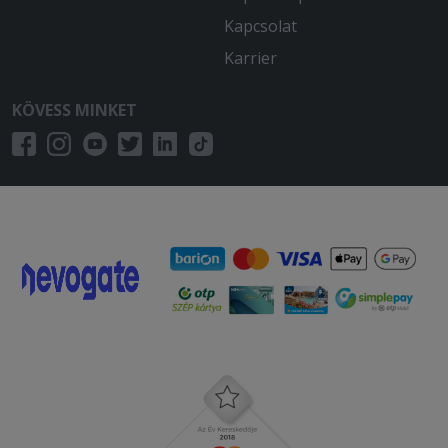
Kapcsolat
Karrier
KÖVESS MINKET