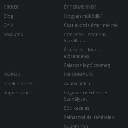
CIKKEK
ÉTTERMEKNEK
Blog
Hogyan működik?
GYIK
Csatlakozás éttermeknek
Receptek
Éttermek - Azonnali
kiszállítás
Éttermek - Menü
előrendelés
Falatozz logó csomag
FIÓKOD
INFORMÁCIÓ
Bejelentkezés
Adatvédelem
Regisztráció
Fogyasztói Értékelési
Szabályzat
Süti kezelés
Felhasználási feltételek
SuperShop