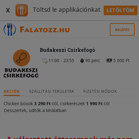
Töltsd le applikációnkat
X
LETÖLTÖM
BELÉPÉS
Budakeszi Csirkefogó
11:00 - 23:55
90 perc
5 000 Ft
AKCIÓK
SZÁLLÍTÁSI TERÜLETEK
FIZETÉSI MÓDOK
Chicken boxok
3 290 Ft
-tól, csirkerészek
1 990 Ft
-tól
Desszertek, üdítők a kínálatban