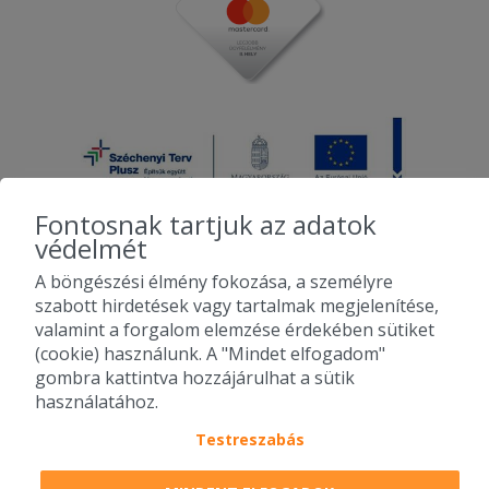
Fontosnak tartjuk az adatok
védelmét
A böngészési élmény fokozása, a személyre
2010-2026 Copyright - Falatozz.hu - Diston-line Kft.
szabott hirdetések vagy tartalmak megjelenítése,
valamint a forgalom elemzése érdekében sütiket
Pizza, gyros, hamburger, menük kedvező áron, egy helyen az összes
(cookie) használunk. A "Mindet elfogadom"
étterem ajánlata.
gombra kattintva hozzájárulhat a sütik
használatához.
Testreszabás