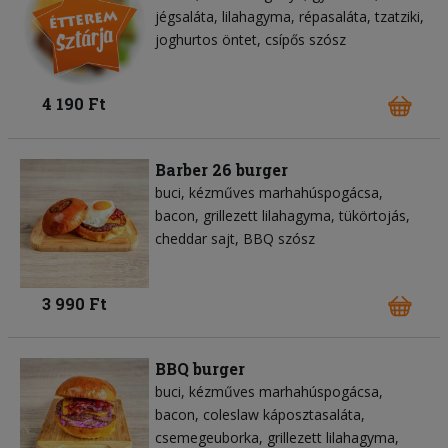
jégsaláta
lilahagyma
répasaláta
tzatziki
joghurtos öntet
csípős szósz
4 190 Ft
Barber 26 burger
buci
kézműves marhahúspogácsa
bacon
grillezett lilahagyma
tükörtojás
cheddar sajt
BBQ szósz
3 990 Ft
BBQ burger
buci
kézműves marhahúspogácsa
bacon
coleslaw káposztasaláta
csemegeuborka
grillezett lilahagyma