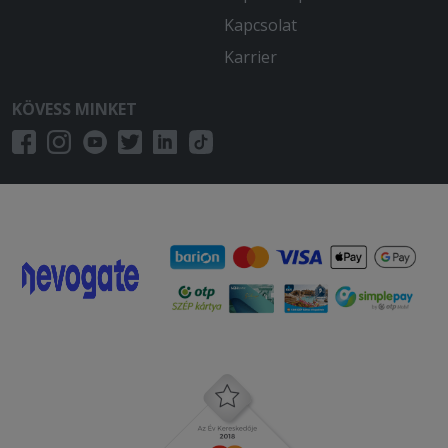
Kapcsolat
Karrier
KÖVESS MINKET