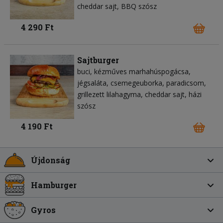
cheddar sajt
BBQ szósz
4 290 Ft
Sajtburger
buci
kézműves marhahúspogácsa
jégsaláta
csemegeuborka
paradicsom
grillezett lilahagyma
cheddar sajt
házi
szósz
4 190 Ft
Újdonság
Hamburger
Gyros