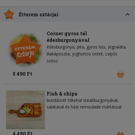
Étterem sztárjai
Corner gyros tál
édesburgonyával
édesburgonya
pita
gyros hús
jégsaláta
lilakáposzta
joghurtos öntet
csípős
szósz
5 490 Ft
Fish & chips
bundázott tőkehal steakburgonyával,
salátával és házi remoulade mártással
4 490 Ft