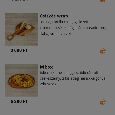
Csirkés wrap
tortilla
tortilla chips
grillezett
csirkemellcsíkok
jégsaláta
paradicsom
lilahagyma
tzatziki
3 690 Ft
M box
6db csirkemell nuggets, 6db rántott
csirkeszárny, 2 kis adag hasábburgonya,
2db szósz
5 290 Ft