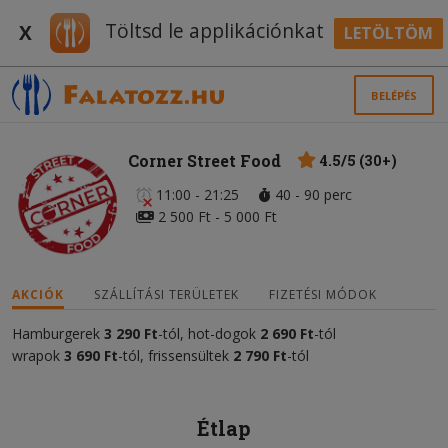
Töltsd le applikációnkat
X
LETÖLTÖM
BELÉPÉS
Corner Street Food
4.5/5 (30+)
11:00 - 21:25
40 - 90 perc
2 500 Ft - 5 000 Ft
AKCIÓK
SZÁLLÍTÁSI TERÜLETEK
FIZETÉSI MÓDOK
Hamburgerek
3
2
90 Ft
-tól, hot-dogok
2 690 Ft
-tól
wrapok
3 690 Ft
-tól, frissensültek
2 790 Ft
-tól
Étlap