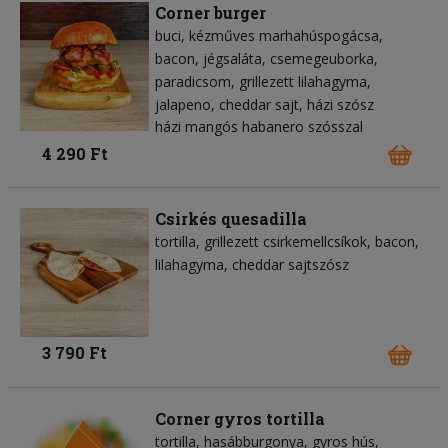
Corner burger
buci
kézműves marhahúspogácsa
bacon
jégsaláta
csemegeuborka
paradicsom
grillezett lilahagyma
jalapeno
cheddar sajt
házi szósz
házi mangós habanero szósszal
4 290 Ft
Csirkés quesadilla
tortilla
grillezett csirkemellcsíkok
bacon
lilahagyma
cheddar sajtszósz
3 790 Ft
Corner gyros tortilla
tortilla
hasábburgonya
gyros hús