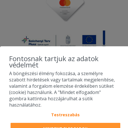
Fontosnak tartjuk az adatok
védelmét
A böngészési élmény fokozása, a személyre
2010-2026 Copyright - Falatozz.hu - Diston-line Kft.
szabott hirdetések vagy tartalmak megjelenítése,
valamint a forgalom elemzése érdekében sütiket
Pizza, gyros, hamburger, menük kedvező áron, egy helyen az összes
(cookie) használunk. A "Mindet elfogadom"
étterem ajánlata.
gombra kattintva hozzájárulhat a sütik
használatához.
Testreszabás