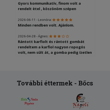
Gyors kommunikatív, finom volt a
rendelt ètel , köszönöm szépen
2026-06-11 - Leonóra:
Minden rendben volt. Ajánlom.
2026-04-28 - Ágnes:
Rántott karfiolt és rántott gombát
rendeltem a karfiol nagyon ropogós
volt, nem sült át, a gomba pedig ízetlen
volt, bőven kellett sózni, szószozni.
2026-03-01 - Csaba:
Baromi nagy adagot kaptam, ami
ráadásul nagyon finom is volt.
További éttermek - Bőcs
2026-01-16 - Gyula:
A kiszállítás nagyon gyors volt. Az étel
a megszokott magyaros ízvilágot
tükrözte.