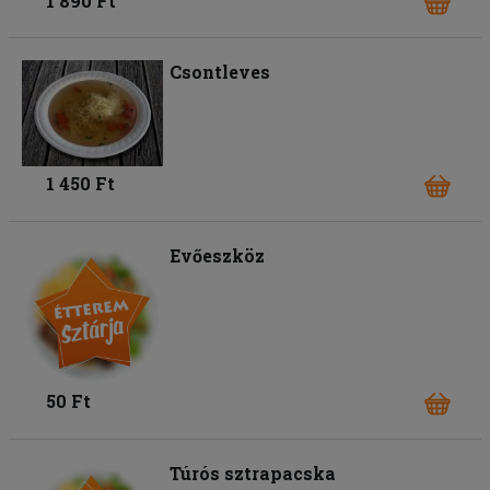
1 890 Ft
Csontleves
1 450 Ft
Evőeszköz
50 Ft
Túrós sztrapacska