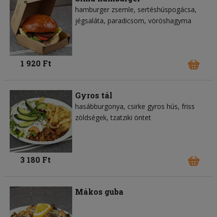
hamburger zsemle
sertéshúspogácsa
jégsaláta
paradicsom
vöröshagyma
1 920 Ft
Gyros tál
hasábburgonya
csirke gyros hús
friss
zöldségek
tzatziki öntet
3 180 Ft
Mákos guba