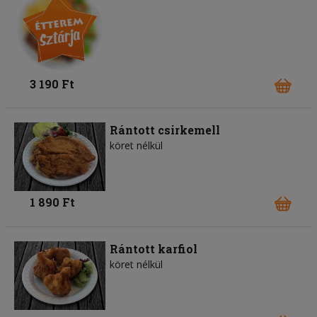
3 190 Ft
Rántott csirkemell
köret nélkül
1 890 Ft
Rántott karfiol
köret nélkül