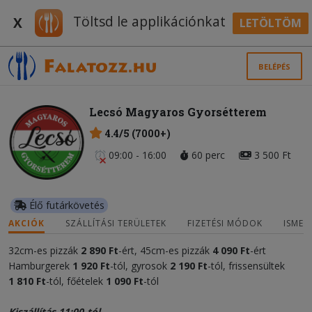
Töltsd le applikációnkat
X
LETÖLTÖM
BELÉPÉS
Lecsó Magyaros Gyorsétterem
4.4/5 (7000+)
09:00 - 16:00
60 perc
3 500 Ft
Élő futárkövetés
AKCIÓK
SZÁLLÍTÁSI TERÜLETEK
FIZETÉSI MÓDOK
ISMER
32cm-es pizzák
2 890 Ft
-ért, 45cm-es pizzák
4 090 Ft
-ért
Hamburgerek
1 920 Ft
-tól, gyrosok
2 190
Ft
-tól, frissensültek
1 810 Ft
-tól, főételek
1 090
Ft
-tól
Kiszállítás 11:00-tól.