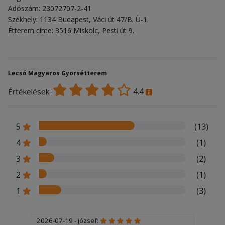
Adószám: 23072707-2-41
Székhely: 1134 Budapest, Váci út 47/B. Ü-1.
Étterem címe: 3516 Miskolc, Pesti út 9.
Lecsó Magyaros Gyorsétterem
4.4
Értékelések:
5
(13)
4
(1)
3
(2)
2
(1)
1
(3)
2026-07-19 - józsef: