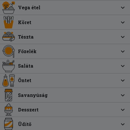
Vega étel
Köret
Tészta
Főzelék
Saláta
Öntet
Savanyúság
Desszert
Üdítő