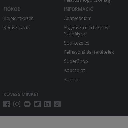
Falatozz logó csomag
2025-07-07 - Tamás:
Rendben ment minden. Elégedett
FIÓKOD
INFORMÁCIÓ
voltam az étellel.
Bejelentkezés
Adatvédelem
Regisztráció
Fogyasztói Értékelési
Szabályzat
Süti kezelés
Felhasználási feltételek
SuperShop
Kapcsolat
Karrier
KÖVESS MINKET