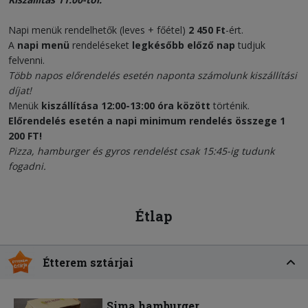
Napi menük rendelhetők (leves + főétel)
2 450 Ft
-ért.
A
napi menü
rendeléseket
legkésőbb előző nap
tudjuk
felvenni.
Több napos előrendelés esetén naponta számolunk kiszállítási
díjat!
Menük
kiszállítása 12:00-13:00 óra között
történik.
Előrendelés esetén a napi minimum rendelés összege 1
200 FT!
Pizza, hamburger és gyros rendelést csak 15:45-ig tudunk
fogadni.
Étlap
Étterem sztárjai
Sima hamburger