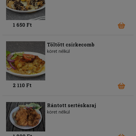
1 650 Ft
Töltött csirkecomb
köret nélkül
2 110 Ft
Rántott sertéskaraj
köret nélkül