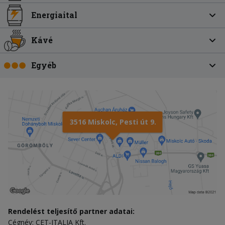
Energiaital
Kávé
Egyéb
3516 Miskolc, Pesti út 9.
Rendelést teljesítő partner adatai:
Cégnév: CET-ITALIA Kft.