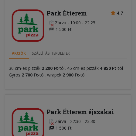
Park Étterem
4.7
Zárva
-
10:00 - 22:25
1 500 Ft
AKCIÓK
SZÁLLÍTÁSI TERÜLETEK
30 cm-es pizzák
2 200 Ft
-tól, 45 cm-es pizzák
4 850 Ft
-tól
Gyros
2 700 Ft
-tól, wrapek
2 900 Ft
-tól
Park Étterem éjszakai
Zárva
-
22:30 - 23:30
1 500 Ft