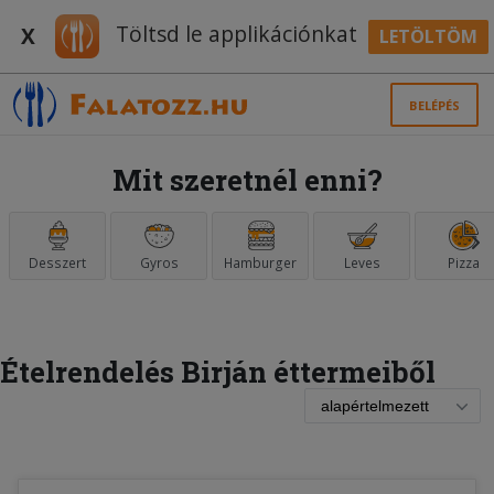
Töltsd le applikációnkat
X
LETÖLTÖM
BELÉPÉS
Mit szeretnél enni?
Desszert
Gyros
Hamburger
Leves
Pizza
Ételrendelés Birján éttermeiből