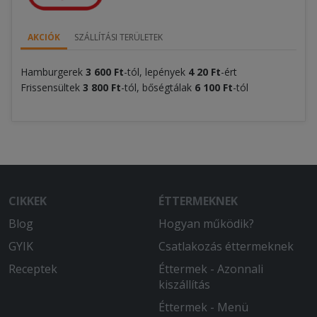
AKCIÓK
SZÁLLÍTÁSI TERÜLETEK
Hamburgerek
3 600 Ft
-tól, lepények
4 2
0 Ft
-ért
Frissensültek
3 800 Ft
-tól, bőségtálak
6
100 Ft
-tól
CIKKEK
ÉTTERMEKNEK
Blog
Hogyan működik?
GYIK
Csatlakozás éttermeknek
Receptek
Éttermek - Azonnali
kiszállítás
Éttermek - Menü