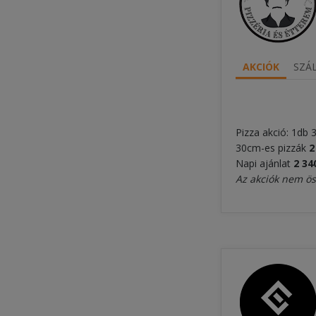
AKCIÓK
SZÁL
Pizza akció: 1db
30cm-es pizzák
2
Napi ajánlat
2 34
Az akciók nem ö