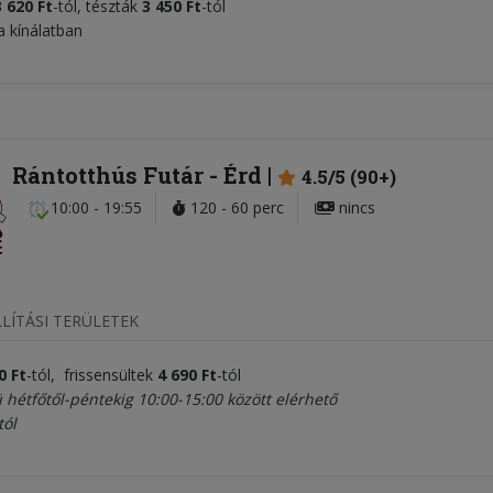
3 620 Ft
-tól, tészták
3 450 Ft
-tól
a kínálatban
Rántotthús Futár
- Érd
4.5/5 (90+)
10:00 - 19:55
120 - 60 perc
nincs
LÍTÁSI TERÜLETEK
0 Ft
-tól, frissensültek
4 690 Ft
-tól
hétfőtől-péntekig 10:00-15:00 között elérhető
tól