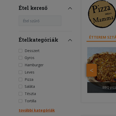
Étel kereső
Étel szűrő
ÉTTEREM SZTÁ
Ételkategóriák
Desszert
Gyros
Hamburger
<
Leves
Pizza
Saláta
BBQ piz
Tészta
Tortilla
további kategóriák