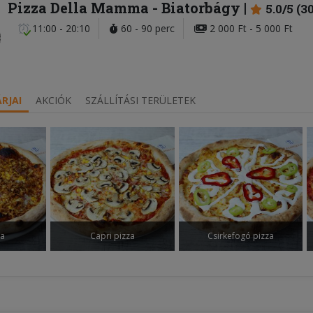
Pizza Della Mamma
- Biatorbágy
5.0/5 (3
11:00 - 20:10
60 - 90 perc
2 000 Ft - 5 000 Ft
RJAI
AKCIÓK
SZÁLLÍTÁSI TERÜLETEK
za
Capri pizza
Csirkefogó pizza