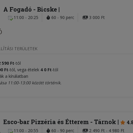
A Fogadó
- Bicske
11:00 - 20:25
60 - 90 perc
3 000 Ft
LÍTÁSI TERÜLETEK
2 590 Ft
-tól
00 Ft
-tól, vega ételek
4
0 Ft
-tól
ák a kínálatban
ása 11:00-13:00 között történik.
Esco-bar Pizzéria és Étterem
- Tárnok
4.
11:00 - 20:55
60 - 90 perc
2 490 Ft - 4 980 Ft