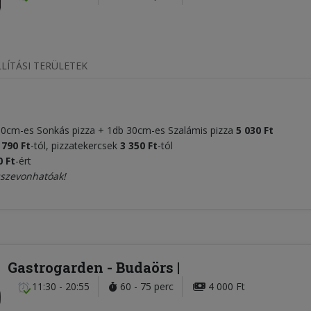
LÍTÁSI TERÜLETEK
 30cm-es Sonkás pizza + 1db 30cm-es Szalámis pizza
5 030 Ft
 790 Ft
-tól, pizzatekercsek
3 350 Ft
-tól
0 Ft
-ért
sszevonhatóak!
Gastrogarden
- Budaörs
11:30 - 20:55
60 - 75 perc
4 000 Ft