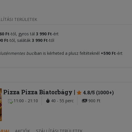
LÍTÁSI TERÜLETEK
60 Ft
-tól, gyros tál
3 990
Ft
-ért
0 Ft
-tól, saláták
3 99
0
Ft
-tól
luténmentes buci
ban is kérheted a plusz feltéteknél
+590 Ft
-ért
Pizza Pizza Biatorbágy
4.8/5 (1000+)
11:00 - 21:10
40 - 55 perc
900 Ft
RJAI
AKCIÓK
SZÁLLÍTÁSI TERÜLETEK