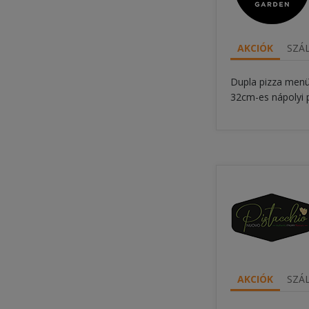
AKCIÓK
SZÁL
Dupla pizza men
32cm-es nápolyi 
AKCIÓK
SZÁL