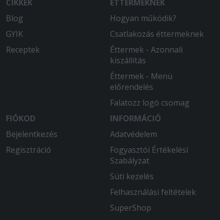
CIKKEK
ÉTTERMEKNEK
Blog
Hogyan működik?
GYIK
Csatlakozás éttermeknek
Receptek
Éttermek - Azonnali
kiszállítás
Éttermek - Menü
előrendelés
Falatozz logó csomag
FIÓKOD
INFORMÁCIÓ
Bejelentkezés
Adatvédelem
Regisztráció
Fogyasztói Értékelési
Szabályzat
Süti kezelés
Felhasználási feltételek
SuperShop