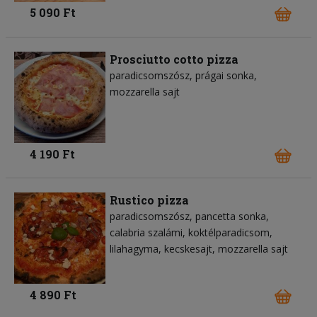
5 090 Ft
Prosciutto cotto pizza
paradicsomszósz
prágai sonka
mozzarella sajt
4 190 Ft
Rustico pizza
paradicsomszósz
pancetta sonka
calabria szalámi
koktélparadicsom
lilahagyma
kecskesajt
mozzarella sajt
4 890 Ft