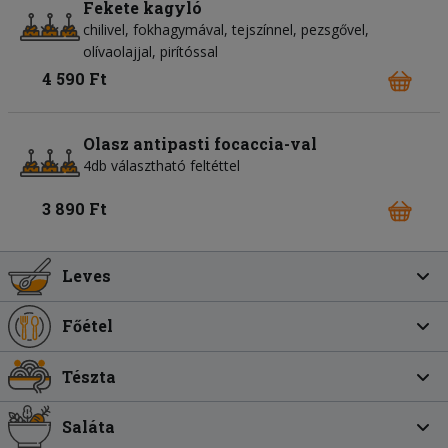
Fekete kagyló
chilivel, fokhagymával, tejszínnel, pezsgővel,
olívaolajjal, pirítóssal
4 590 Ft
Olasz antipasti focaccia-val
4db választható feltéttel
3 890 Ft
Leves
Főétel
Tészta
Saláta