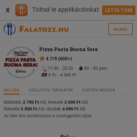
Töltsd le applikációnkat
X
LETÖLTÖM
BELÉPÉS
Pizza Pasta Buona Sera
4.7/5 (400+)
11:30 - 20:25
60 - 90 perc
0 Ft - 4 500 Ft
AKCIÓK
SZÁLLÍTÁSI TERÜLETEK
FIZETÉSI MÓDOK
Előételek
2 790 Ft
-tól, levesek
2 690 Ft
-tól,
főételek
5
890
Ft
-tól, tészták
4 690 Ft
-tól
Az étel ára tartalmazza a csomagolási díjat.