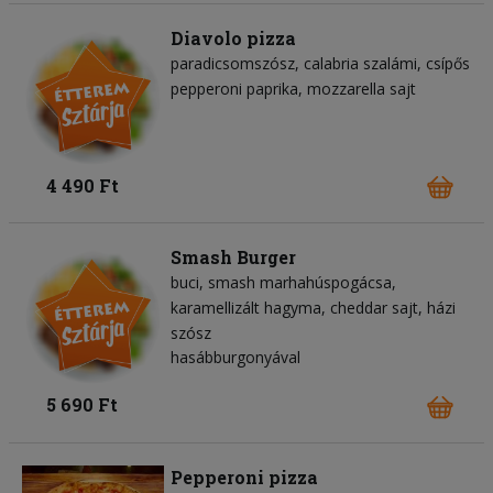
Diavolo pizza
paradicsomszósz
calabria szalámi
csípős
pepperoni paprika
mozzarella sajt
4 490 Ft
Smash Burger
buci
smash marhahúspogácsa
karamellizált hagyma
cheddar sajt
házi
szósz
hasábburgonyával
5 690 Ft
Pepperoni pizza