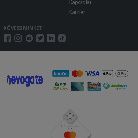
Kapcsolat
Karrier
KÖVESS MINKET