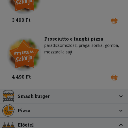
3 490 Ft
Prosciutto e funghi pizza
paradicsomszósz
prágai sonka
gomba
mozzarella sajt
4 490 Ft
Smash burger
Pizza
Előétel