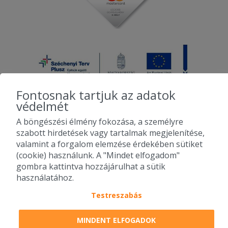
Fontosnak tartjuk az adatok
védelmét
A böngészési élmény fokozása, a személyre
2010-2026 Copyright - Falatozz.hu - Diston-line Kft.
szabott hirdetések vagy tartalmak megjelenítése,
valamint a forgalom elemzése érdekében sütiket
Pizza, gyros, hamburger, menük kedvező áron, egy helyen az összes
(cookie) használunk. A "Mindet elfogadom"
étterem ajánlata.
gombra kattintva hozzájárulhat a sütik
használatához.
Testreszabás
MINDENT ELFOGADOK