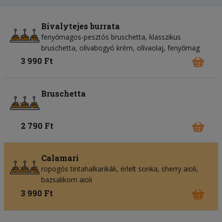
Bivalytejes burrata
fenyőmagos-pesztós bruschetta, klasszikus
bruschetta, olívabogyó krém, olívaolaj, fenyőmag
3 990 Ft
Bruschetta
2 790 Ft
Calamari
ropogós tintahalkarikák, érlelt sonka, sherry aioli,
bazsalikom aioli
3 990 Ft