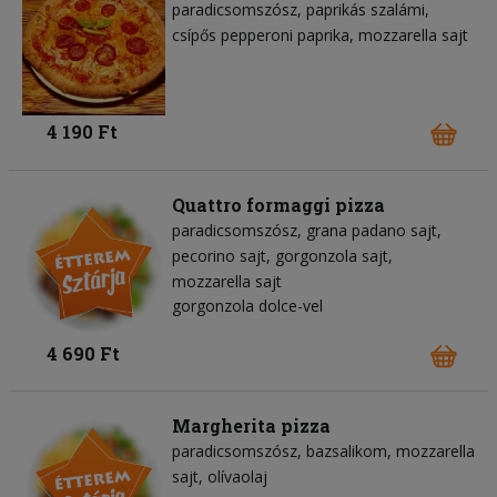
paradicsomszósz
paprikás szalámi
csípős pepperoni paprika
mozzarella sajt
4 190 Ft
Quattro formaggi pizza
paradicsomszósz
grana padano sajt
pecorino sajt
gorgonzola sajt
mozzarella sajt
gorgonzola dolce-vel
4 690 Ft
Margherita pizza
paradicsomszósz
bazsalikom
mozzarella
sajt
olívaolaj