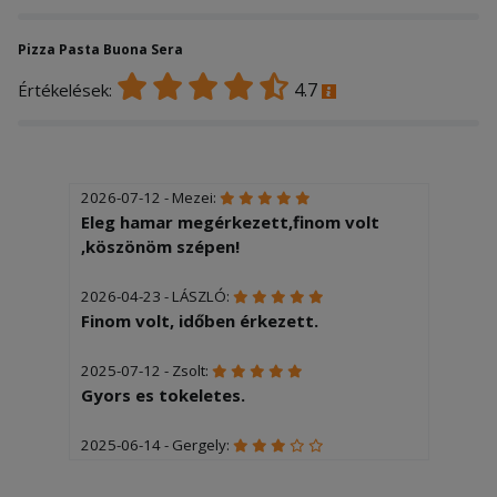
Pizza Pasta Buona Sera
4.7
Értékelések:
2026-07-12 - Mezei:
Eleg hamar megérkezett,finom volt
,köszönöm szépen!
2026-04-23 - LÁSZLÓ:
Finom volt, időben érkezett.
2025-07-12 - Zsolt:
Gyors es tokeletes.
2025-06-14 - Gergely:
Egy plusz feltétért 3600 ft-ot
számoltak fel, erősen sokalltuk.