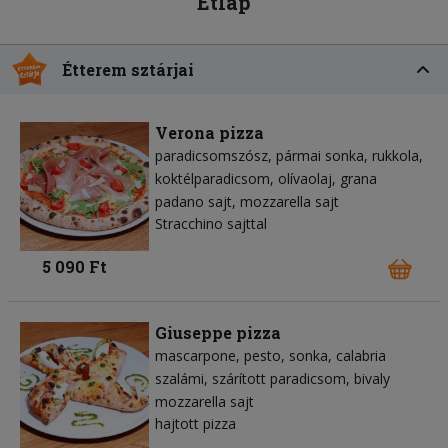
Étlap
Étterem sztárjai
Verona pizza
paradicsomszósz
pármai sonka
rukkola
koktélparadicsom
olívaolaj
grana
padano sajt
mozzarella sajt
Stracchino sajttal
5 090 Ft
Giuseppe pizza
mascarpone
pesto
sonka
calabria
szalámi
szárított paradicsom
bivaly
mozzarella sajt
hajtott pizza