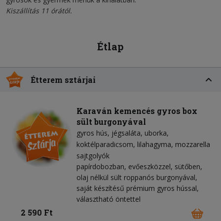
Kiszállítás 11 órától.
Étlap
Étterem sztárjai
Karaván kemencés gyros box
sült burgonyával
gyros hús
jégsaláta
uborka
koktélparadicsom
lilahagyma
mozzarella
sajtgolyók
papírdobozban, evőeszközzel, sütőben,
olaj nélkül sült roppanós burgonyával,
saját készítésű prémium gyros hússal,
választható öntettel
2 590 Ft