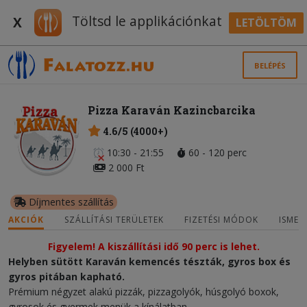
Töltsd le applikációnkat
X
LETÖLTÖM
BELÉPÉS
Pizza Karaván Kazincbarcika
4.6/5 (4000+)
10:30 - 21:55
60 - 120 perc
2 000 Ft
Díjmentes szállítás
AKCIÓK
SZÁLLÍTÁSI TERÜLETEK
FIZETÉSI MÓDOK
ISMER
Figyelem! A kiszállítási idő 90 perc is lehet.
Helyben sütött Karaván kemencés tészták, gyros box és
gyros pitában kapható.
Prémium négyzet alakú pizzák, pizzagolyók, húsgolyó boxok,
gyrosok és gyermek menük a kínálatban.