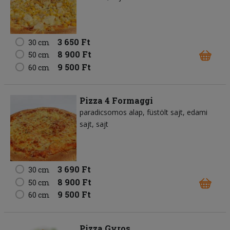
3 650 Ft
30 cm
8 900 Ft
50 cm
9 500 Ft
60 cm
Pizza 4 Formaggi
paradicsomos alap
füstölt sajt
edami
sajt
sajt
3 690 Ft
30 cm
8 900 Ft
50 cm
9 500 Ft
60 cm
Pizza Gyros