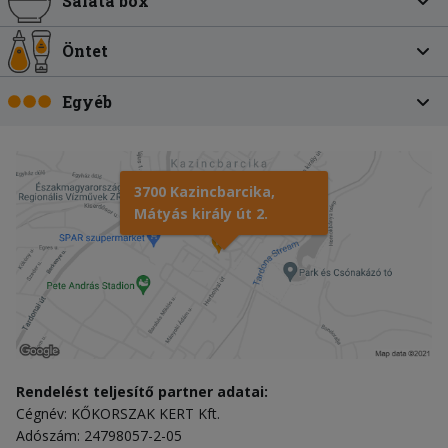
Saláta box
Öntet
Egyéb
3700 Kazincbarcika,
Mátyás király út 2.
Rendelést teljesítő partner adatai:
Cégnév: KŐKORSZAK KERT Kft.
Adószám: 24798057-2-05