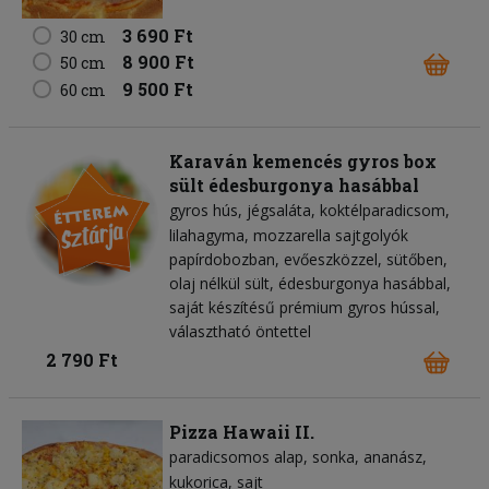
3 690 Ft
30 cm
8 900 Ft
50 cm
9 500 Ft
60 cm
Karaván kemencés gyros box
sült édesburgonya hasábbal
gyros hús
jégsaláta
koktélparadicsom
lilahagyma
mozzarella sajtgolyók
papírdobozban, evőeszközzel, sütőben,
olaj nélkül sült, édesburgonya hasábbal,
saját készítésű prémium gyros hússal,
választható öntettel
2 790 Ft
Pizza Hawaii II.
paradicsomos alap
sonka
ananász
kukorica
sajt