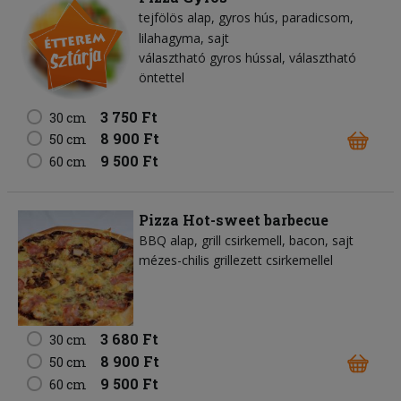
tejfölös alap
gyros hús
paradicsom
lilahagyma
sajt
választható gyros hússal, választható
öntettel
3 750 Ft
30 cm
8 900 Ft
50 cm
9 500 Ft
60 cm
Pizza Hot-sweet barbecue
BBQ alap
grill csirkemell
bacon
sajt
mézes-chilis grillezett csirkemellel
3 680 Ft
30 cm
8 900 Ft
50 cm
9 500 Ft
60 cm