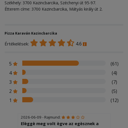
Székhely: 3700 Kazincbarcika, Széchenyi út 95-97.
Étterem címe: 3700 Kazincbarcika, Mátyás király út 2.
Pizza Karaván Kazincbarcika
4.6
Értékelések:
5
(61)
4
(4)
3
(7)
2
(5)
1
(12)
2026-06-09 - Rajmund:
Elèggè meg volt ègve az egèsznek a