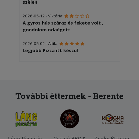
szèle!!
2026-05-12 - Viktória:
A gyros hús száraz és fekete volt ,
gondolom odaégett
2026-05-02 - Attila:
Legjobb Pizza itt készül
2026-03-27 - Zsolt:
Finom volt!
2026-02-14 - :
1 óra 40 percet vártunk, amivel nem
További éttermek - Berente
lenne nagy gond, mert péntek este
biztos rengeteg kiszállítás van.. egy
pizzát és két hamburgert rendeltem.
Jéghidegen kaptuk meg. Nagyon
csalódott vagyok.
Láng Pizzéria -
Gurmé BBQ &
Kocka Étterem