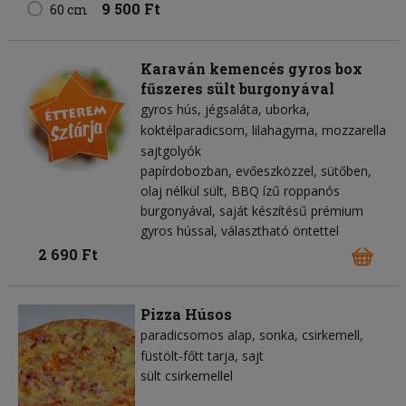
9 500 Ft
60 cm
Karaván kemencés gyros box
fűszeres sült burgonyával
gyros hús
jégsaláta
uborka
koktélparadicsom
lilahagyma
mozzarella
sajtgolyók
papírdobozban, evőeszközzel, sütőben,
olaj nélkül sült, BBQ ízű roppanós
burgonyával, saját készítésű prémium
gyros hússal, választható öntettel
2 690 Ft
Pizza Húsos
paradicsomos alap
sonka
csirkemell
füstölt-főtt tarja
sajt
sült csirkemellel