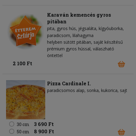
Karaván kemencés gyros
pitában
pita
gyros hús
jégsaláta
kígyóuborka
paradicsom
lilahagyma
helyben sütött pitában, saját készítésű
prémium gyros hússal, válaszható
öntettel
2 100 Ft
Pizza Cardinale I.
paradicsomos alap
sonka
kukorica
sajt
3 690 Ft
30 cm
8 900 Ft
50 cm