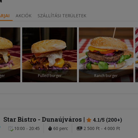
RJAI
AKCIÓK
SZÁLLÍTÁSI TERÜLETEK
ger
Pulled burger
Ranch burger
Star Bistro
- Dunaújváros
4.1/5 (200+)
10:00 - 20:45
60 perc
2 500 Ft - 4 000 Ft