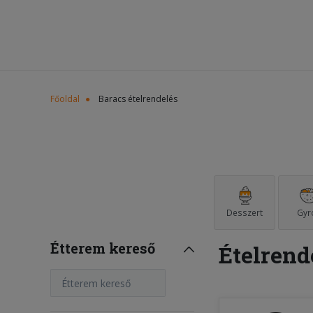
Főoldal
Baracs ételrendelés
Desszert
Gyr
Étterem kereső
Ételrend
Étterem kereső