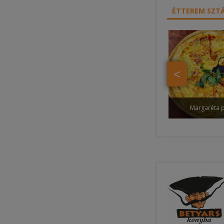
ÉTTEREM SZTÁ
<
Margaréta p