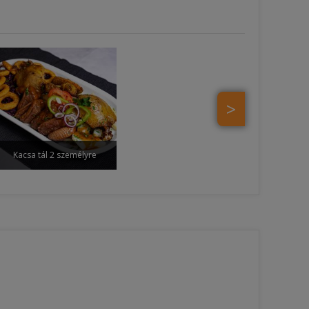
>
Kacsa tál 2 személyre