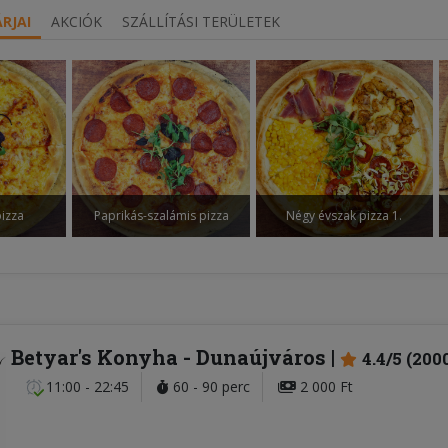
RJAI
AKCIÓK
SZÁLLÍTÁSI TERÜLETEK
izza
Paprikás-szalámis pizza
Négy évszak pizza 1.
Betyar's Konyha
- Dunaújváros
4.4/5 (200
11:00 - 22:45
60 - 90 perc
2 000 Ft