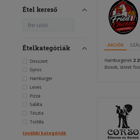
Étel kereső
Étel szűrő
AKCIÓK
SZÁL
Ételkategóriák
Hamburgerek
2 2
Desszert
Boxok, street fo
Gyros
Hamburger
Leves
Pizza
Saláta
Tészta
Tortilla
további kategóriák