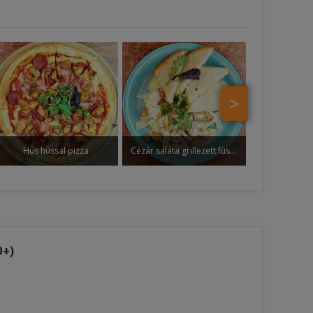
>
Hús hússal pizza
Cézár saláta grillezett füstölt sajttal
0+)