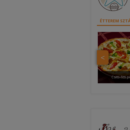
ÉTTEREM SZTÁ
<
Csitti-fitti 