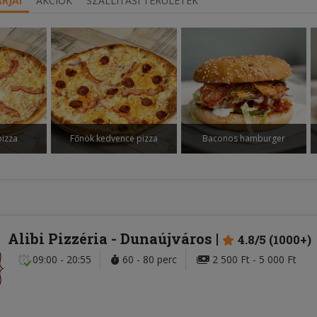
RJAI
AKCIÓK
SZÁLLÍTÁSI TERÜLETEK
izza
Főnök kedvence pizza
Baconos hamburger
Alibi Pizzéria
- Dunaújváros
4.8/5 (1000+)
09:00 - 20:55
60 - 80 perc
2 500 Ft - 5 000 Ft