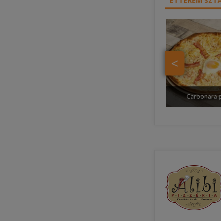
ÉTTEREM SZTÁ
<
Carbonara p