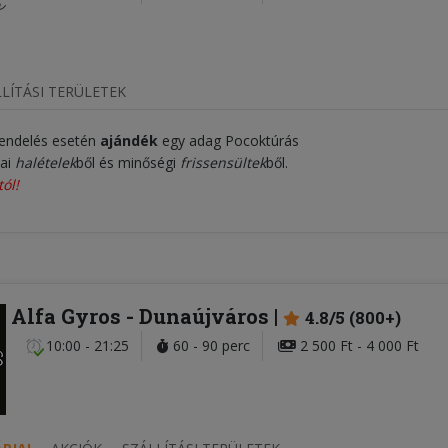
LÍTÁSI TERÜLETEK
 rendelés esetén
ajándék
egy adag Pocoktúrás
ai
halételek
ből és minőségi
frissensültek
ből.
tól!
Alfa Gyros
- Dunaújváros
4.8/5 (800+)
10:00 - 21:25
60 - 90 perc
2 500 Ft - 4 000 Ft