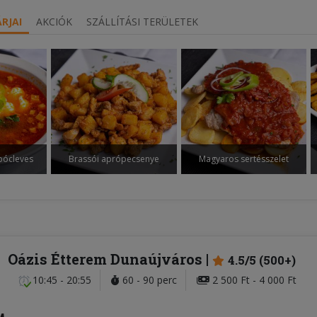
RJAI
AKCIÓK
SZÁLLÍTÁSI TERÜLETEK
bócleves
Brassói aprópecsenye
Magyaros sertésszelet
Oázis Étterem Dunaújváros
4.5/5 (500+)
10:45 - 20:55
60 - 90 perc
2 500 Ft - 4 000 Ft