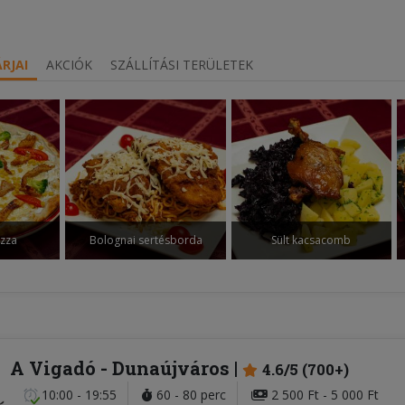
RJAI
AKCIÓK
SZÁLLÍTÁSI TERÜLETEK
pizza
Bolognai sertésborda
Sült kacsacomb
A Vigadó
- Dunaújváros
4.6/5 (700+)
10:00 - 19:55
60 - 80 perc
2 500 Ft - 5 000 Ft