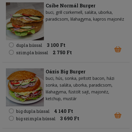
Csibe Normál Burger
buci
grill csirkemell
saláta
uborka
paradicsom
lilahagyma
kapros majonéz
3 100 Ft
dupla hússal
2 750 Ft
szimpla hússal
Oázis Big Burger
buci
hús
sonka
pirított bacon
házi
sonka
saláta
uborka
paradicsom
lilahagyma
füstölt sajt
majonéz
ketchup
mustár
4 140 Ft
big dupla hússal
3 690 Ft
big szimpla hússal