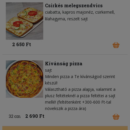
Csirkés melegszendvics
ciabatta
kapros majonéz
csirkemell
lilahagyma
reszelt sajt
2 650 Ft
Kívánság pizza
sajt
Minden pizza a Te kívánságod szerint
készül!
Választható a pizza alapja, valamint a
plusz feltéteknél a pizza feltétei a sajt
mellé! (feltétenként +300-600 Ft-tal
növekszik a pizza ára)
2 690 Ft
32 cm