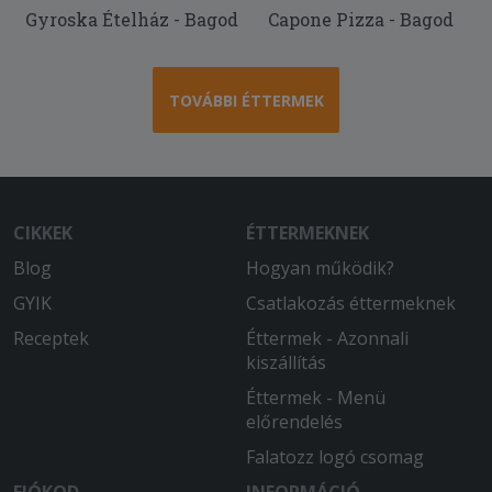
Gyroska Ételház - Bagod
Capone Pizza - Bagod
TOVÁBBI ÉTTERMEK
CIKKEK
ÉTTERMEKNEK
Blog
Hogyan működik?
GYIK
Csatlakozás éttermeknek
Receptek
Éttermek - Azonnali
kiszállítás
Éttermek - Menü
előrendelés
Falatozz logó csomag
FIÓKOD
INFORMÁCIÓ