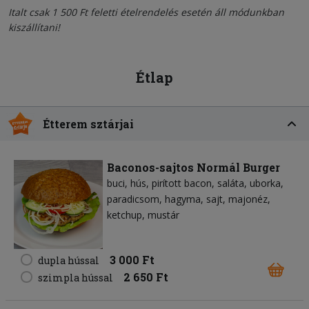
Italt csak 1 500 Ft feletti ételrendelés esetén áll módunkban
kiszállítani!
Étlap
Étterem sztárjai
Baconos-sajtos Normál Burger
buci
hús
pirított bacon
saláta
uborka
paradicsom
hagyma
sajt
majonéz
ketchup
mustár
3 000 Ft
dupla hússal
2 650 Ft
szimpla hússal