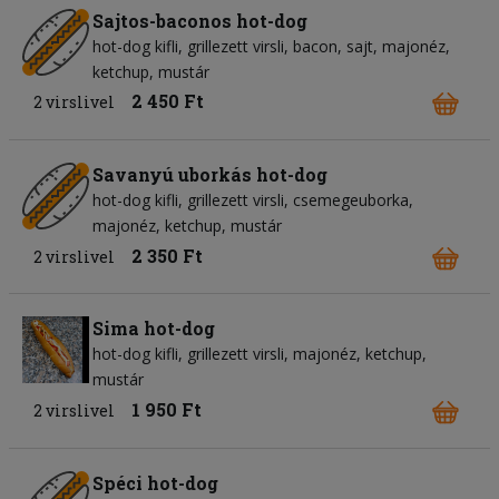
Sajtos-baconos hot-dog
hot-dog kifli
grillezett virsli
bacon
sajt
majonéz
ketchup
mustár
2 450 Ft
2 virslivel
Savanyú uborkás hot-dog
hot-dog kifli
grillezett virsli
csemegeuborka
majonéz
ketchup
mustár
2 350 Ft
2 virslivel
Sima hot-dog
hot-dog kifli
grillezett virsli
majonéz
ketchup
mustár
1 950 Ft
2 virslivel
Spéci hot-dog