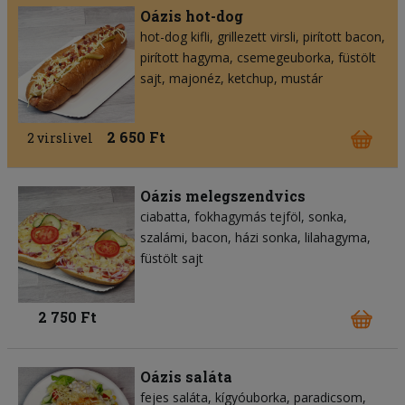
Oázis hot-dog
hot-dog kifli
grillezett virsli
pirított bacon
pirított hagyma
csemegeuborka
füstölt
sajt
majonéz
ketchup
mustár
2 650 Ft
2 virslivel
Oázis melegszendvics
ciabatta
fokhagymás tejföl
sonka
szalámi
bacon
házi sonka
lilahagyma
füstölt sajt
2 750 Ft
Oázis saláta
fejes saláta
kígyóuborka
paradicsom