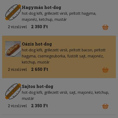
Hagymás hot-dog
hot-dog kifli
grillezett virsli
pirított hagyma
majonéz
ketchup
mustár
2 350 Ft
2 virslivel
Oázis hot-dog
hot-dog kifli
grillezett virsli
pirított bacon
pirított
hagyma
csemegeuborka
füstölt sajt
majonéz
ketchup
mustár
2 650 Ft
2 virslivel
Sajtos hot-dog
hot-dog kifli
grillezett virsli
sajt
majonéz
ketchup
mustár
2 350 Ft
2 virslivel