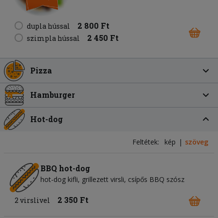
2 800 Ft
dupla hússal
2 450 Ft
szimpla hússal
Pizza
Hamburger
Hot-dog
Feltétek:
kép
szöveg
BBQ hot-dog
hot-dog kifli
grillezett virsli
csípős BBQ szósz
2 350 Ft
2 virslivel