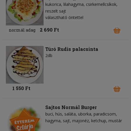
kukorica
lilahagyma
csirkemellcsíkok
reszelt sajt
választható öntettel
2 690 Ft
normál adag
Túró Rudis palacsinta
2db
1 550 Ft
Sajtos Normál Burger
buci
hús
saláta
uborka
paradicsom
hagyma
sajt
majonéz
ketchup
mustár