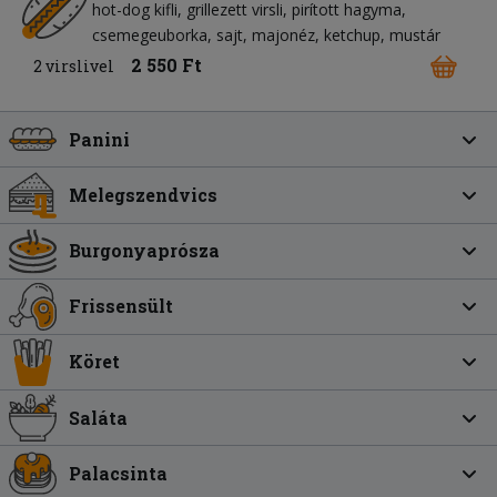
hot-dog kifli
grillezett virsli
pirított hagyma
csemegeuborka
sajt
majonéz
ketchup
mustár
2 550 Ft
2 virslivel
Panini
Melegszendvics
Burgonyaprósza
Frissensült
Köret
Saláta
Palacsinta