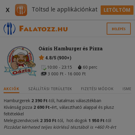
Töltsd le applikációnkat
X
LETÖLTÖM
BELÉPÉS
Oázis Hamburger és Pizza
4.8/5 (900+)
10:00 - 23:15
60 perc
3 000 Ft - 16 000 Ft
AKCIÓK
SZÁLLÍTÁSI TERÜLETEK
FIZETÉSI MÓDOK
ISMER
Hamburgerek
2 390 Ft
-tól, hatalmas választékban
Kívánság pizza
2 690 Ft-
ért, választható alappal és plusz
feltétekkel
Melegszendvicsek
2 350 Ft
-tól, hot-dogok
1 950
F
t
-tól
Pizzádat kérheted teljes kiörlésű tésztából is +460 Ft-ért