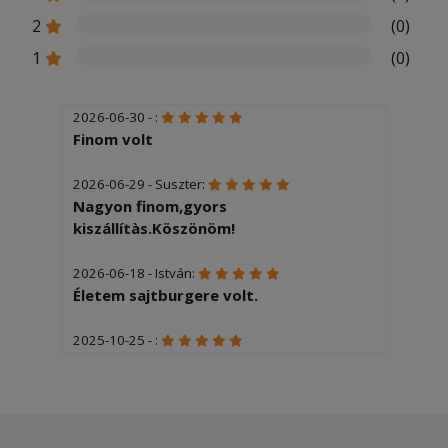
2
(0)
1
(0)
2026-06-30 - :
Finom volt
2026-06-29 - Suszter:
Nagyon finom,gyors
kiszállítàs.Köszönöm!
2026-06-18 - István:
Életem sajtburgere volt.
2025-10-25 - :
Finom
2025-06-05 - Tamásné:
Igen