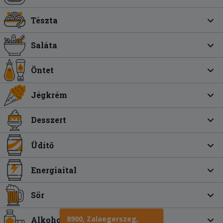
Tészta
Saláta
Öntet
Jégkrém
Desszert
Üdítő
Energiaital
Sör
8900, Zalaegerszeg,
Alkoholos ital