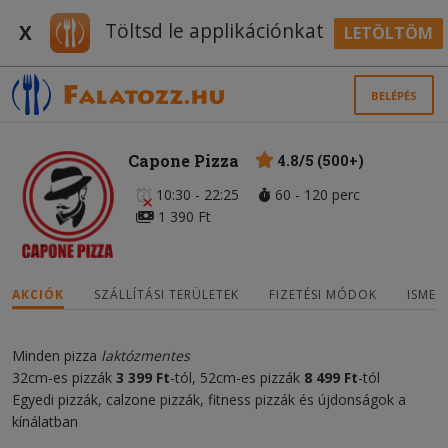
Töltsd le applikációnkat
X
LETÖLTÖM
BELÉPÉS
Capone Pizza
4.8/5 (500+)
10:30 - 22:25
60 - 120 perc
1 390 Ft
AKCIÓK
SZÁLLÍTÁSI TERÜLETEK
FIZETÉSI MÓDOK
ISMER
Minden pizza
laktózmentes
32cm-es pizzák
3
3
99 Ft
-tól, 52cm-es pizzák
8
4
99
Ft
-tól
Egyedi pizzák, calzone pizzák, fitness pizzák és újdonságok a
kínálatban