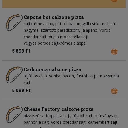
Capone hot calzone pizza
sajtkrémes alap
pirított bacon
grill csirkemell
sült
hagyma
szárított paradicsom
jalapeno
vörös
cheddar sajt
dupla mozzarella sajt
vegyes borsos sajtkrémes alappal
5 899 Ft
Carbonara calzone pizza
tejfölös alap
sonka
bacon
füstölt sajt
mozzarella
sajt
5 099 Ft
Cheese Factory calzone pizza
pizzaszósz
trappista sajt
füstölt sajt
márványsajt
pannónia sajt
vörös cheddar sajt
camembert sajt