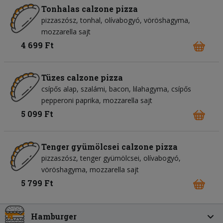
Tonhalas calzone pizza
pizzaszósz
tonhal
olívabogyó
vöröshagyma
mozzarella sajt
4 699 Ft
Tüzes calzone pizza
csípős alap
szalámi
bacon
lilahagyma
csípős
pepperoni paprika
mozzarella sajt
5 099 Ft
Tenger gyümölcsei calzone pizza
pizzaszósz
tenger gyümölcsei
olívabogyó
vöröshagyma
mozzarella sajt
5 799 Ft
Hamburger