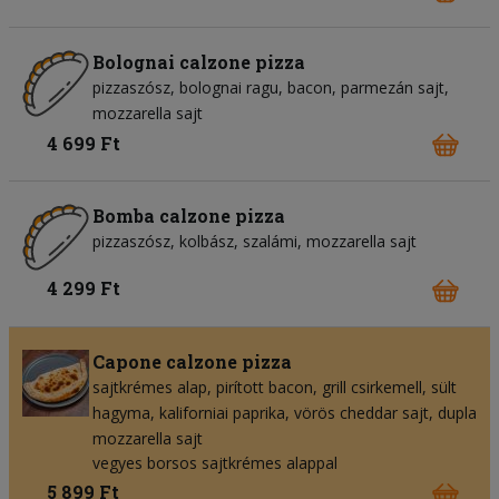
Bolognai calzone pizza
pizzaszósz
bolognai ragu
bacon
parmezán sajt
mozzarella sajt
4 699 Ft
Bomba calzone pizza
pizzaszósz
kolbász
szalámi
mozzarella sajt
4 299 Ft
Capone calzone pizza
sajtkrémes alap
pirított bacon
grill csirkemell
sült
hagyma
kaliforniai paprika
vörös cheddar sajt
dupla
mozzarella sajt
vegyes borsos sajtkrémes alappal
5 899 Ft