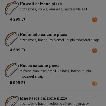
Hawaii calzone pizza
pizzaszósz
sonka
ananász
mozzarella sajt
4 299 Ft
Húsimádó calzone pizza
pizzaszósz
bacon
csirkemell
dupla mozzarella sajt
4 699 Ft
Húsos calzone pizza
tejfölös alap
csirkemell
kolbász
bacon
dupla
mozzarella sajt
5 099 Ft
Magyaros calzone pizza
pizzaszósz
bacon
kolbász
vöröshagyma
tv