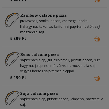
Rainbow calzone pizza
pizzaszósz
sonka
bacon
csemegeuborka
lilahagyma
kukorica
kaliforniai paprika
füstölt sajt
mozzarella sajt
5 899 Ft
Reno calzone pizza
sajtkrémes alap
grill csirkemell
pirított bacon
sült
hagyma
jalapeno
márványsajt
mozzarella sajt
vegyes borsos sajtkrémes alappal
5 499 Ft
Sajti calzone pizza
sajtkrémes alap
pirított bacon
jalapeno
mozzarella
sajt