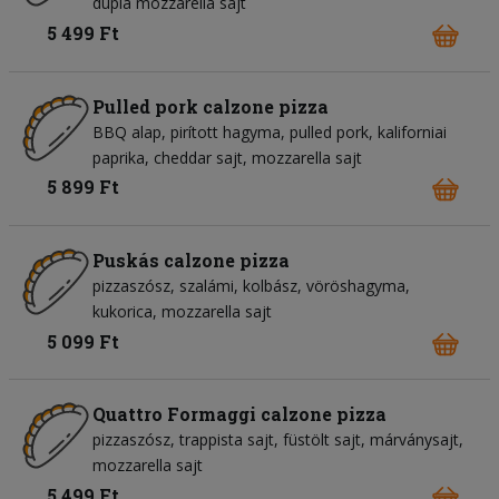
dupla mozzarella sajt
5 499 Ft
Pulled pork calzone pizza
BBQ alap
pirított hagyma
pulled pork
kaliforniai
paprika
cheddar sajt
mozzarella sajt
5 899 Ft
Puskás calzone pizza
pizzaszósz
szalámi
kolbász
vöröshagyma
kukorica
mozzarella sajt
5 099 Ft
Quattro Formaggi calzone pizza
pizzaszósz
trappista sajt
füstölt sajt
márványsajt
mozzarella sajt
5 499 Ft