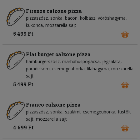
Firenze calzone pizza
pizzaszósz
sonka
bacon
kolbász
vöröshagyma
kukorica
mozzarella sajt
5 499 Ft
Flat burger calzone pizza
hamburgerszósz
marhahúspogácsa
jégsaláta
paradicsom
csemegeuborka
lilahagyma
mozzarella
sajt
5 499 Ft
Franco calzone pizza
pizzaszósz
sonka
szalámi
csemegeuborka
füstölt
sajt
mozzarella sajt
4 699 Ft