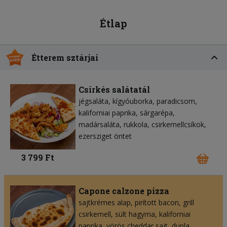
Étlap
Étterem sztárjai
Csirkés salátatál
jégsaláta
kígyóuborka
paradicsom
kaliforniai paprika
sárgarépa
madársaláta
rukkola
csirkemellcsíkok
ezersziget öntet
3 799 Ft
Capone calzone pizza
sajtkrémes alap
pirított bacon
grill
csirkemell
sült hagyma
kaliforniai
paprika
vörös cheddar sajt
dupla