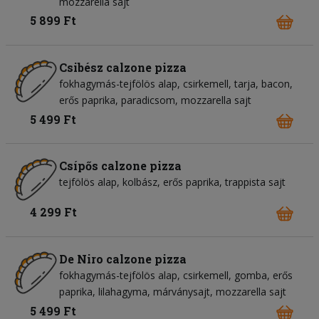
mozzarella sajt
5 899 Ft
Csibész calzone pizza
fokhagymás-tejfölös alap
csirkemell
tarja
bacon
erős paprika
paradicsom
mozzarella sajt
5 499 Ft
Csípős calzone pizza
tejfölös alap
kolbász
erős paprika
trappista sajt
4 299 Ft
De Niro calzone pizza
fokhagymás-tejfölös alap
csirkemell
gomba
erős
paprika
lilahagyma
márványsajt
mozzarella sajt
5 499 Ft