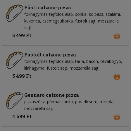
Füsti calzone pizza
fokhagymás-tejfölös alap
sonka
kolbász
szalámi
kukorica
csemegeuborka
füstölt sajt
mozzarella
sajt
5 499 Ft
Füstölt calzone pizza
fokhagymás-tejfölös alap
tarja
bacon
olívabogyó
lilahagyma
füstölt sajt
mozzarella sajt
5 499 Ft
Gennaro calzone pizza
pizzaszósz
pármai sonka
paradicsom
rukkola
mozzarella sajt
4 699 Ft