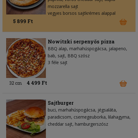
mozzarella sajt
vegyes borsos sajtkrémes alappal
5 899 Ft
Nowitzki serpenyős pizza
BBQ alap
marhahúspogácsa
jalapeno
bab
sajt
BBQ szósz
3 féle sajt
4 499 Ft
32 cm
Sajtburger
buci
marhahúspogácsa
jégsaláta
paradicsom
csemegeuborka
lilahagyma
cheddar sajt
hamburgerszósz