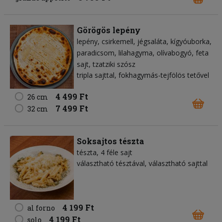
Görögös lepény
lepény
csirkemell
jégsaláta
kígyóuborka
paradicsom
lilahagyma
olívabogyó
feta
sajt
tzatziki szósz
tripla sajttal, fokhagymás-tejfölös tetővel
4 499 Ft
26 cm
7 499 Ft
32 cm
Soksajtos tészta
tészta
4 féle sajt
választható tésztával, választható sajttal
4 199 Ft
al forno
4 199 Ft
solo