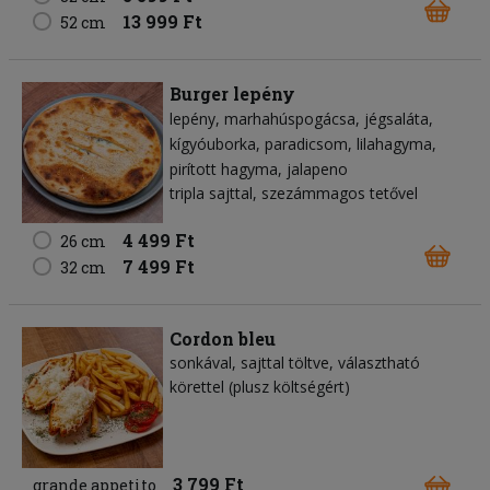
13 999 Ft
52 cm
Burger lepény
lepény
marhahúspogácsa
jégsaláta
kígyóuborka
paradicsom
lilahagyma
pirított hagyma
jalapeno
tripla sajttal, szezámmagos tetővel
4 499 Ft
26 cm
7 499 Ft
32 cm
Cordon bleu
sonkával, sajttal töltve, választható
körettel (plusz költségért)
3 799 Ft
grande appetito