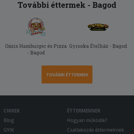
További éttermek - Bagod
Oázis Hamburger és Pizza
Gyroska Ételház - Bagod
- Bagod
TOVÁBBI ÉTTERMEK
CIKKEK
ÉTTERMEKNEK
Blog
Hogyan működik?
GYIK
Csatlakozás éttermeknek