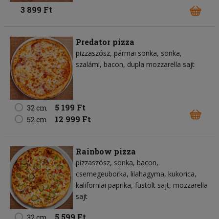
3 899 Ft
Predator pizza
pizzaszósz
pármai sonka
sonka
szalámi
bacon
dupla mozzarella sajt
5 199 Ft
32 cm
12 999 Ft
52 cm
Rainbow pizza
pizzaszósz
sonka
bacon
csemegeuborka
lilahagyma
kukorica
kaliforniai paprika
füstölt sajt
mozzarella
sajt
5 599 Ft
32 cm