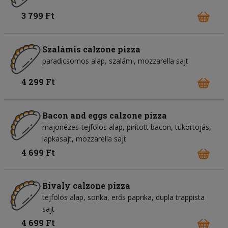
3 799 Ft
Szalámis calzone pizza
paradicsomos alap
szalámi
mozzarella sajt
4 299 Ft
Bacon and eggs calzone pizza
majonézes-tejfölös alap
pirított bacon
tükörtojás
lapkasajt
mozzarella sajt
4 699 Ft
Bivaly calzone pizza
tejfölös alap
sonka
erős paprika
dupla trappista
sajt
4 699 Ft