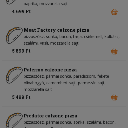
paprika
mozzarella sajt
4 699 Ft
Meat Factory calzone pizza
pizzaszósz
sonka
bacon
tarja
csirkemell
kolbász
szalámi
virsli
mozzarella sajt
5 899 Ft
Palermo calzone pizza
pizzaszósz
pármai sonka
paradicsom
fekete
olívabogyó
camembert sajt
parmezán sajt
mozzarella sajt
5 499 Ft
Predator calzone pizza
pizzaszósz
pármai sonka
sonka
szalámi
bacon