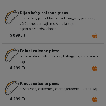
Dijon baby calzone pizza
pizzaszósz
pirított bacon
sült hagyma
jalapeno
vörös cheddar sajt
mozzarella sajt
dijoni pizzaszósz alappal
5 099 Ft
Falusi calzone pizza
tejfölös alap
pirított bacon
lilahagyma
mozzarella
sajt
4 299 Ft
Fincsi calzone pizza
pizzaszósz
csirkemell
csemegeuborka
füstölt sajt
4 299 Ft