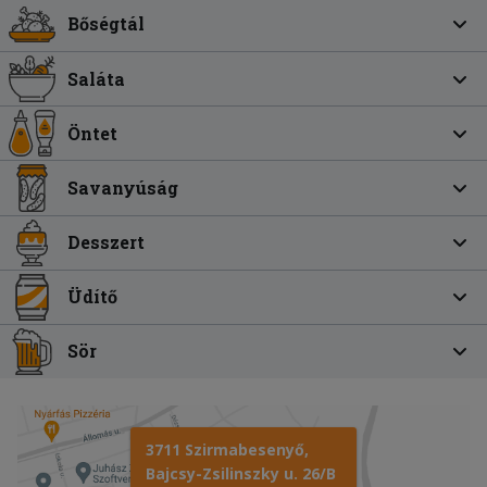
Bőségtál
Saláta
Öntet
Savanyúság
Desszert
Üdítő
Sör
3711 Szirmabesenyő,
Bajcsy-Zsilinszky u. 26/B