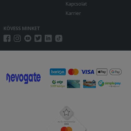
Kapcsolat
Karrier
KÖVESS MINKET