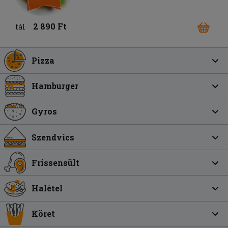
2 890 Ft
tál
Pizza
Hamburger
Gyros
Szendvics
Frissensült
Halétel
Köret