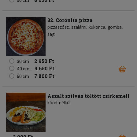
60 cm
32. Coronita pizza
pizzaszósz
szalámi
kukorica
gomba
sajt
2 950 Ft
30 cm
4 650 Ft
40 cm
7 800 Ft
60 cm
Aszalt szilvás töltött csirkemell
köret nélkül
2 900 Ft