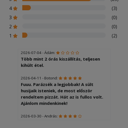
4
(3)
3
(0)
2
(0)
1
(2)
2026-07-04 - Ádám:
Több mint 2 órás kiszállítás, teljesen
kihült étel.
2026-04-11 - Botond:
Fuuu. Parázsék a legjobbak! A sült
husijaik isteniek, de most először
rendeltem pizzát. Hát az is fullos volt.
Ajánlom mindenkinek!
2026-03-30 - András:
Köszönjük!