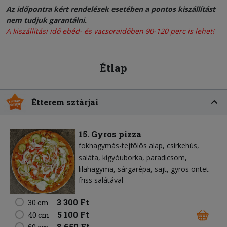
Az időpontra kért rendelések esetében a pontos kiszállítást
nem tudjuk garantálni.
A kiszállítási idő ebéd- és vacsoraidőben 90-120 perc is lehet!
Étlap
Étterem sztárjai
15. Gyros pizza
fokhagymás-tejfölös alap
csirkehús
saláta
kígyóuborka
paradicsom
lilahagyma
sárgarépa
sajt
gyros öntet
friss salátával
3 300 Ft
30 cm
5 100 Ft
40 cm
8 650 Ft