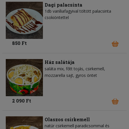
Dagi palacsinta
1db vaníliafagyival töltött palacsinta
csokiöntettel
850 Ft
Ház salátája
saláta mix
főtt tojás
csirkemell
mozzarella sajt
gyros öntet
2 090 Ft
Olaszos csirkemell
natúr csirkemell paradicsommal és