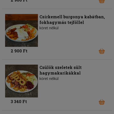
Csirkemell burgonya kabátban,
fokhagymás tejföllel
köret nélkül
2 900 Ft
Csülök szeletek sült
hagymakarikákkal
köret nélkül
3 340 Ft