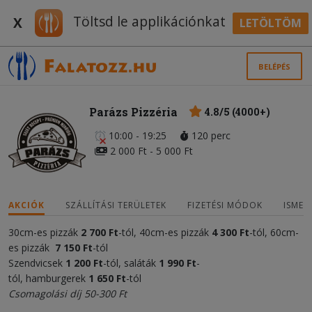
Töltsd le applikációnkat
X
LETÖLTÖM
BELÉPÉS
Parázs Pizzéria
4.8/5 (4000+)
10:00 - 19:25
120 perc
2 000 Ft - 5 000 Ft
AKCIÓK
SZÁLLÍTÁSI TERÜLETEK
FIZETÉSI MÓDOK
ISMER
30cm-es pizzák
2 700 Ft
-tól, 40cm-es pizzák
4 300
Ft
-tól, 60cm-
es pizzák
7 150 Ft
-tól
Szendvicsek
1 20
0
Ft
-tól, saláták
1 990 Ft
-
tól, hamburgerek
1 650 Ft
-tól
Csomagolási díj 50-300 Ft