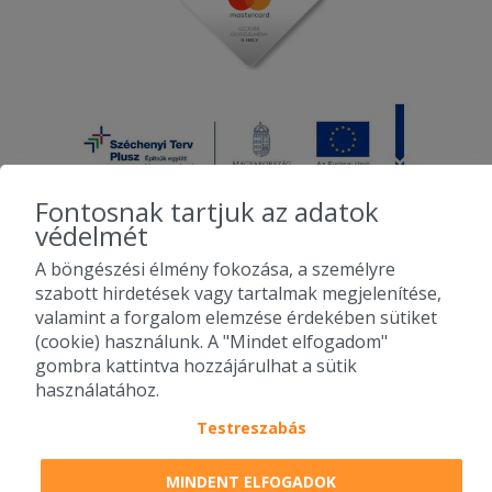
Fontosnak tartjuk az adatok
védelmét
A böngészési élmény fokozása, a személyre
2010-2026 Copyright - Falatozz.hu - Diston-line Kft.
szabott hirdetések vagy tartalmak megjelenítése,
valamint a forgalom elemzése érdekében sütiket
Pizza, gyros, hamburger, menük kedvező áron, egy helyen az összes
(cookie) használunk. A "Mindet elfogadom"
étterem ajánlata.
gombra kattintva hozzájárulhat a sütik
használatához.
Testreszabás
MINDENT ELFOGADOK