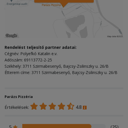
Rendelést teljesítő partner adatai:
Cégnév: Polyefkó Katalin e.v.
Adószám: 69113772-2-25
Székhely: 3711 Szirmabesenyő, Bajcsy-Zsilinszky u. 26/B
Étterem címe: 3711 Szirmabesenyő, Bajcsy-Zsilinszky u. 26/B
Parázs Pizzéria
4.8
Értékelések:
5
(25)