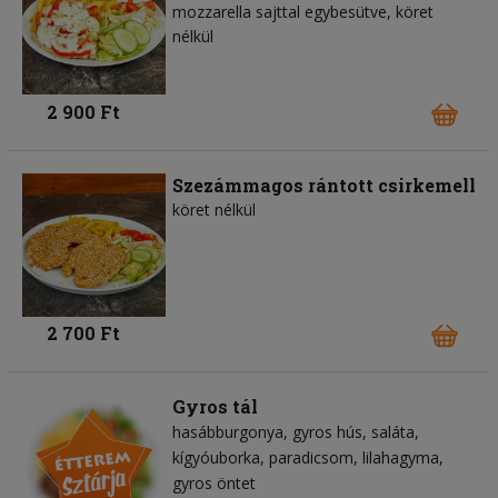
mozzarella sajttal egybesütve, köret
nélkül
2 900 Ft
Szezámmagos rántott csirkemell
köret nélkül
2 700 Ft
Gyros tál
hasábburgonya
gyros hús
saláta
kígyóuborka
paradicsom
lilahagyma
gyros öntet