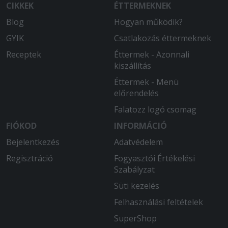
bőséges étel.
CIKKEK
ÉTTERMEKNEK
Blog
Hogyan működik?
GYIK
Csatlakozás éttermeknek
Receptek
Éttermek - Azonnali
kiszállítás
Éttermek - Menü
előrendelés
Falatozz logó csomag
FIÓKOD
INFORMÁCIÓ
Bejelentkezés
Adatvédelem
Regisztráció
Fogyasztói Értékelési
Szabályzat
Süti kezelés
Felhasználási feltételek
SuperShop