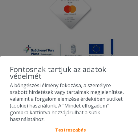
Fontosnak tartjuk az adatok
védelmét
A böngészési élmény fokozása, a személyre
2010-2026 Copyright - Falatozz.hu - Diston-line Kft.
szabott hirdetések vagy tartalmak megjelenítése,
valamint a forgalom elemzése érdekében sütiket
Pizza, gyros, hamburger, menük kedvező áron, egy helyen az összes
(cookie) használunk. A "Mindet elfogadom"
étterem ajánlata.
gombra kattintva hozzájárulhat a sütik
használatához.
Testreszabás