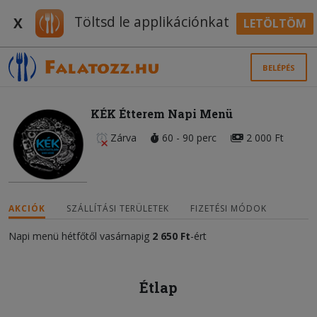
Töltsd le applikációnkat
X
LETÖLTÖM
BELÉPÉS
KÉK Étterem Napi Menü
Zárva
60 - 90 perc
2 000 Ft
AKCIÓK
SZÁLLÍTÁSI TERÜLETEK
FIZETÉSI MÓDOK
Napi menü hétfőtől vasárnapig
2 650
Ft
-ért
Étlap