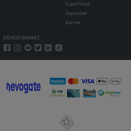
SuperShop
Kapcsolat
Karrier
KÖVESS MINKET