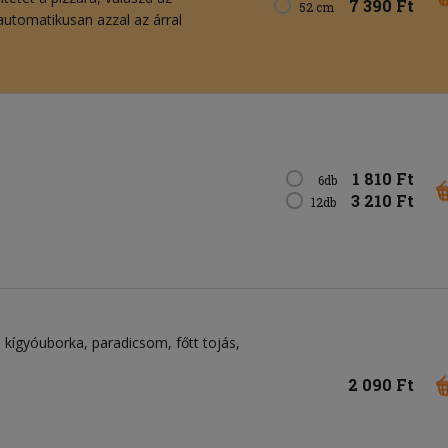
7 390 Ft
52 cm
 automatikusan azzal az árral
1 810 Ft
6db
3 210 Ft
12db
kígyóuborka
paradicsom
főtt tojás
2 090 Ft