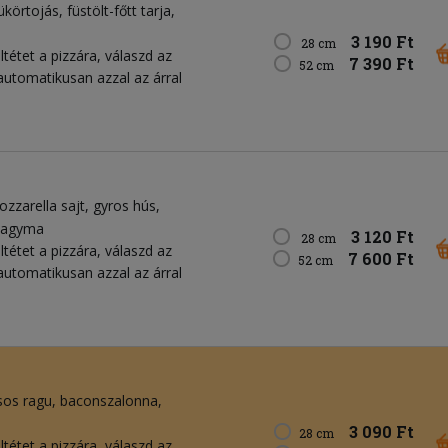
ükörtojás
füstölt-főtt tarja
3 190 Ft
28 cm
tétet a pizzára, válaszd az
7 390 Ft
52 cm
 automatikusan azzal az árral
zzarella sajt
gyros hús
ahagyma
3 120 Ft
28 cm
tétet a pizzára, válaszd az
7 600 Ft
52 cm
 automatikusan azzal az árral
sos ragu
baconszalonna
3 090 Ft
28 cm
tétet a pizzára, válaszd az