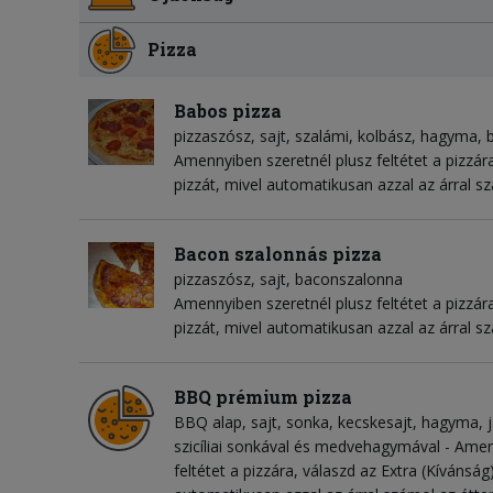
Pizza
Babos pizza
pizzaszósz
sajt
szalámi
kolbász
hagyma
Amennyiben szeretnél plusz feltétet a pizzára
pizzát, mivel automatikusan azzal az árral s
Bacon szalonnás pizza
pizzaszósz
sajt
baconszalonna
Amennyiben szeretnél plusz feltétet a pizzára
pizzát, mivel automatikusan azzal az árral s
BBQ prémium pizza
BBQ alap
sajt
sonka
kecskesajt
hagyma
szicíliai sonkával és medvehagymával - Amen
feltétet a pizzára, válaszd az Extra (Kívánság)