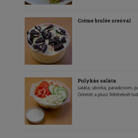
Créme brulée oreóval
Pulykás saláta
saláta
uborka
paradicsom
p
Öntetet a plusz feltéteknél tud