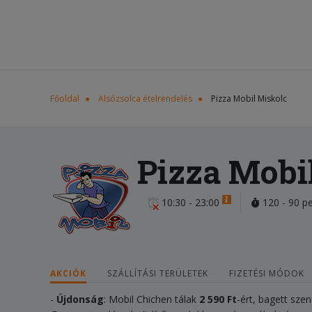
Főoldal
Alsózsolca ételrendelés
Pizza Mobil Miskolc
Pizza Mobi
10:30 - 23:00
120 - 90 p
AKCIÓK
SZÁLLÍTÁSI TERÜLETEK
FIZETÉSI MÓDOK
-
Újdonság
: Mobil Chichen tálak
2 590
Ft
-ért, bagett sze