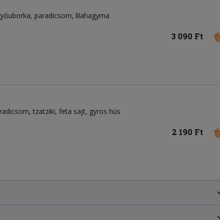
gyóuborka
paradicsom
lilahagyma
3 090 Ft
radicsom
tzatziki
feta sajt
gyros hús
2 190 Ft