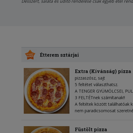
Desszert, saláta és üdítő rendelése csak egyéb étel rend
Étterem sztárjai
Extra (Kívánság) pizza
pizzaszósz
sajt
5 feltétet választhatsz.
A TENGER GYÜMÖLCSEI, PUL
3 FELTÉTnek számítanak!!
A feltétek között találhatóak k
nem paradicsomosat szeretné
Füstölt pizza