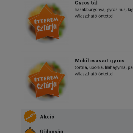
Gyros tál
hasábburgonya
gyros hús
kí
választható öntettel
Mobil csavart gyros
tortilla
uborka
lilahagyma
pa
választható öntettel
Akció
Újdonság