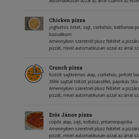
automatikusan azzal az árral számol az étte
Chicken pizza
joghurtos öntet
sajt
csirkehús
kaliforniai p
bazsalikom
Amennyiben szeretnél plusz feltétet a pizzára
pizzát, mivel automatikusan azzal az árral s
Crunch pizza
füstölt sajtkrémes alap
csirkehús
pirított b
3féle sajttal töltött pizzaszéllel, paprikás Stix
Amennyiben szeretnél plusz feltétet a pizzára
pizzát, mivel automatikusan azzal az árral s
Erős János pizza
csípős alap
sajt
kolbász
pritaminpaprika
Amennyiben szeretnél plusz feltétet a pizzára
pizzát, mivel automatikusan azzal az árral s