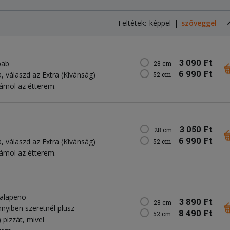
Feltétek:
képpel
szöveggel
3 090 Ft
bab
28 cm
6 990 Ft
, válaszd az Extra (Kívánság)
52 cm
zámol az étterem.
3 050 Ft
28 cm
6 990 Ft
, válaszd az Extra (Kívánság)
52 cm
zámol az étterem.
jalapeno
3 890 Ft
28 cm
nyiben szeretnél plusz
8 490 Ft
52 cm
 pizzát, mivel