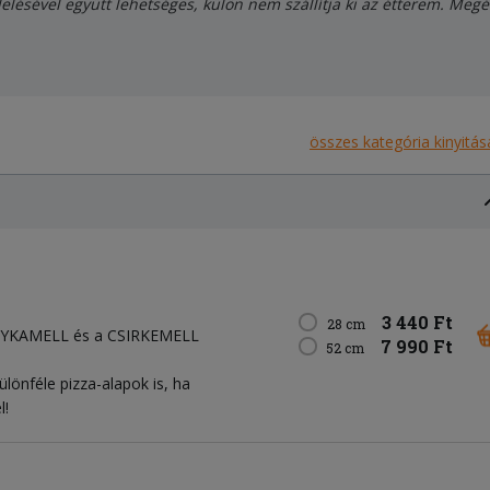
elésével együtt lehetséges, külön nem szállítja ki az étterem. Meg
összes kategória kinyitás
3 440 Ft
28 cm
YKAMELL és a CSIRKEMELL
7 990 Ft
52 cm
ülönféle pizza-alapok is, ha
l!