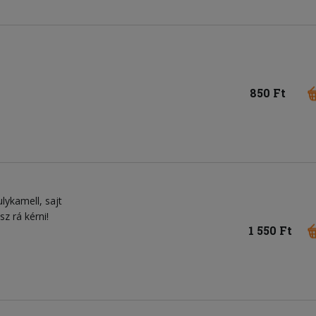
850 Ft
ulykamell
sajt
sz rá kérni!
1 550 Ft