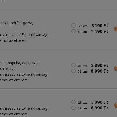
rem.
aprika
póréhagyma
3 190 Ft
28 cm
7 490 Ft
52 cm
, válaszd az Extra (Kívánság)
zámol az étterem.
acon
paprika
dupla sajt
3 890 Ft
28 cm
 chips-szel
8 990 Ft
52 cm
, válaszd az Extra (Kívánság)
zámol az étterem.
3 090 Ft
28 cm
6 990 Ft
, válaszd az Extra (Kívánság)
52 cm
zámol az étterem.