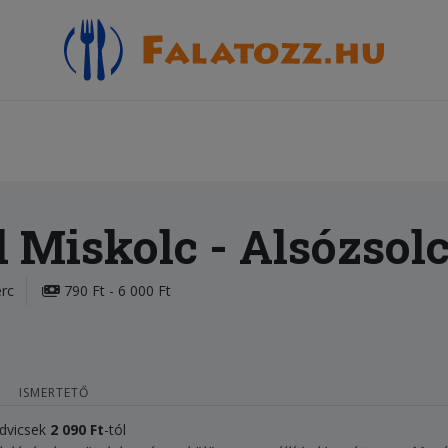
l Miskolc
- Alsózsol
erc
790 Ft - 6 000 Ft
ISMERTETŐ
ndvicsek
2 090 Ft
-tól