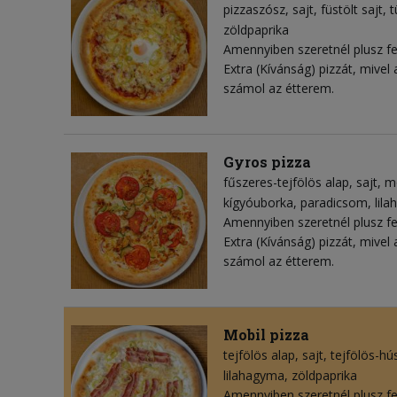
pizzaszósz
sajt
füstölt sajt
t
zöldpaprika
Amennyiben szeretnél plusz fel
Extra (Kívánság) pizzát, mivel
számol az étterem.
Gyros pizza
fűszeres-tejfölös alap
sajt
mo
kígyóuborka
paradicsom
lil
Amennyiben szeretnél plusz fel
Extra (Kívánság) pizzát, mivel
számol az étterem.
Mobil pizza
tejfölös alap
sajt
tejfölös-hú
lilahagyma
zöldpaprika
Amennyiben szeretnél plusz fel