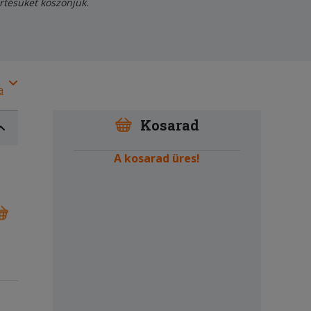
értésüket köszönjük.
a
Kosarad
A kosarad üres!