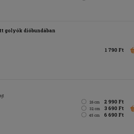
t golyók dióbundában
1 790 Ft
ajt
2 990 Ft
26 cm
3 690 Ft
32 cm
6 690 Ft
45 cm