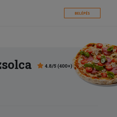
BELÉPÉS
zsolca
4.8/5 (400+)