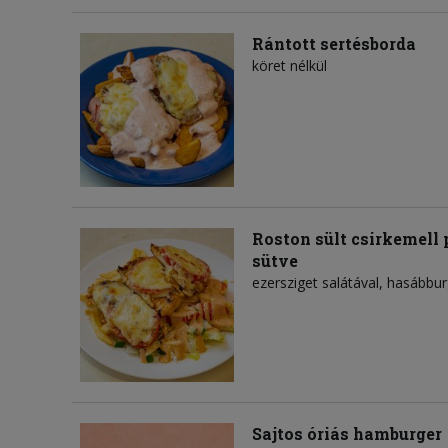
Rántott sertésborda
köret nélkül
Roston sült csirkemell
sütve
ezersziget salátával, hasábbu
Sajtos óriás hamburger