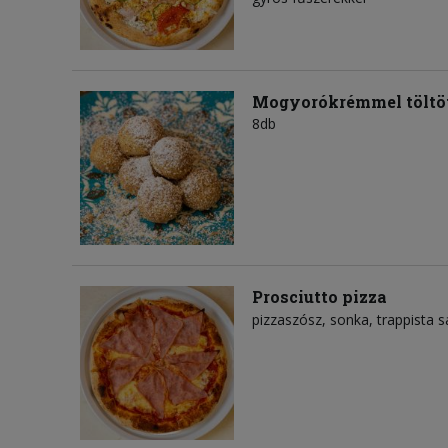
Mogyorókrémmel töltöt
8db
Prosciutto pizza
pizzaszósz
sonka
trappista s