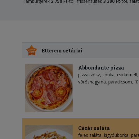
Hamburgerek
2 750 Ft
-tól, frissensültek
3 390 Ft
-tól, sal
Étterem sztárjai
Abbondante pizza
pizzaszósz
sonka
csirkemell
vöröshagyma
paradicsom
fü
Cézár saláta
fejes saláta
kígyóuborka
par