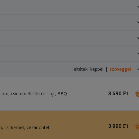
Feltétek:
képpel
szöveggel
3 690 Ft
csom
csirkemell
füstölt sajt
BBQ
3 990 Ft
n
csirkemell
cézár öntet