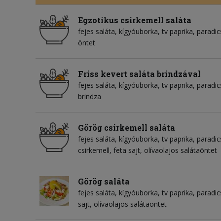
Egzotikus csirkemell saláta
fejes saláta
kígyóuborka
tv paprika
paradi
öntet
Friss kevert saláta brindzával
fejes saláta
kígyóuborka
tv paprika
paradi
brindza
Görög csirkemell saláta
fejes saláta
kígyóuborka
tv paprika
paradi
csirkemell
feta sajt
olívaolajos salátaöntet
Görög saláta
fejes saláta
kígyóuborka
tv paprika
paradi
sajt
olívaolajos salátaöntet