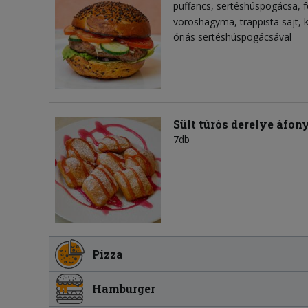
puffancs
sertéshúspogácsa
f
vöröshagyma
trappista sajt
óriás sertéshúspogácsával
Sült túrós derelye áfon
7db
Pizza
Hamburger