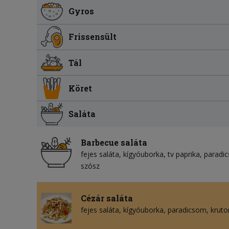
Gyros
Frissensült
Tál
Köret
Saláta
Barbecue saláta
fejes saláta
kígyóuborka
tv paprika
paradi
szósz
Cézár saláta
fejes saláta
kígyóuborka
paradicsom
kruto