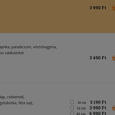
3 990 Ft
aprika
paradicsom
vöröshagyma
jos salátaöntet
3 490 Ft
lap
csirkemell
3 190 Ft
gyóuborka
feta sajt
26 cm
3 990 Ft
32 cm
6 990 Ft
45 cm