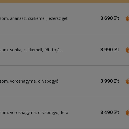
3 690 Ft
csom
ananász
csirkemell
ezersziget
3 990 Ft
csom
sonka
csirkemell
főtt tojás
3 990 Ft
csom
vöröshagyma
olívabogyó
3 490 Ft
csom
vöröshagyma
olívabogyó
feta