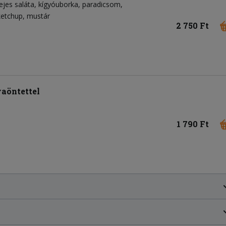
ejes saláta
kígyóuborka
paradicsom
ketchup
mustár
2 750 Ft
yaöntettel
1 790 Ft