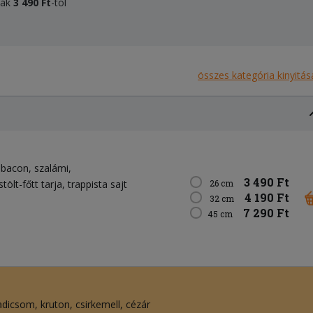
áták
3 490 Ft
-tól
összes kategória kinyitás
bacon
szalámi
3 490 Ft
stölt-főtt tarja
trappista sajt
26 cm
4 190 Ft
32 cm
7 290 Ft
45 cm
adicsom
kruton
csirkemell
cézár