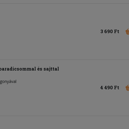
3 690 Ft
 paradicsommal és sajttal
rgonyával
4 490 Ft