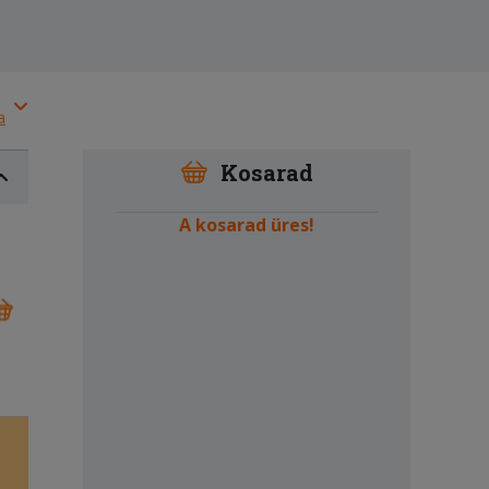
a
Kosarad
A kosarad üres!