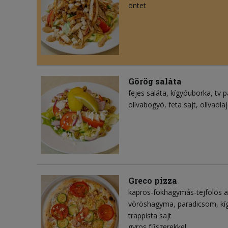
öntet
Görög saláta
fejes saláta
kígyóuborka
tv p
olívabogyó
feta sajt
olívaola
Greco pizza
kapros-fokhagymás-tejfölös a
vöröshagyma
paradicsom
kí
trappista sajt
gyros fűszerekkel