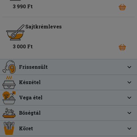
3 990 Ft
Sajtkrémleves
3 000 Ft
Frissensült
Készétel
Vega étel
Bőségtál
Köret