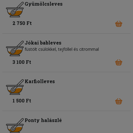
Gyümölcsleves
2 750 Ft
Jókai bableves
füstölt csülökkel, tejföllel és citrommal
3 100 Ft
Karfiolleves
1 500 Ft
Ponty halászlé