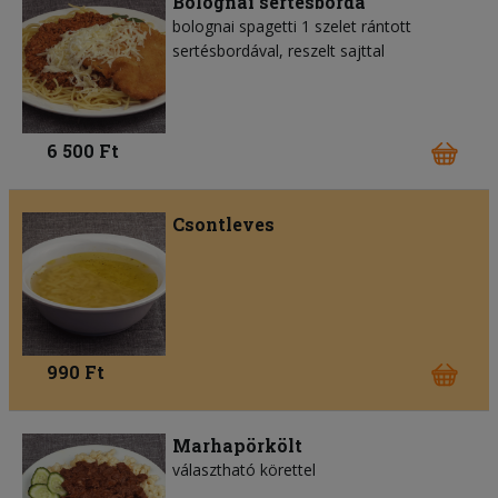
Bolognai sertésborda
bolognai spagetti 1 szelet rántott
sertésbordával, reszelt sajttal
6 500 Ft
Csontleves
990 Ft
Marhapörkölt
választható körettel