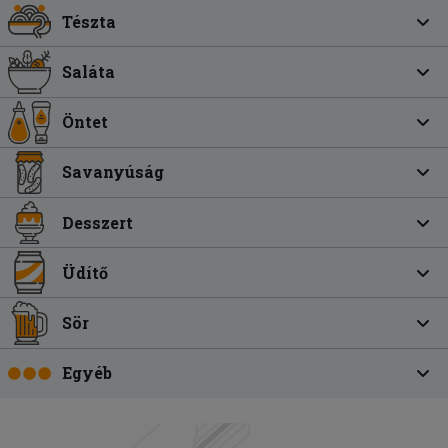
Tészta
Saláta
Öntet
Savanyúság
Desszert
Üdítő
Sör
Egyéb