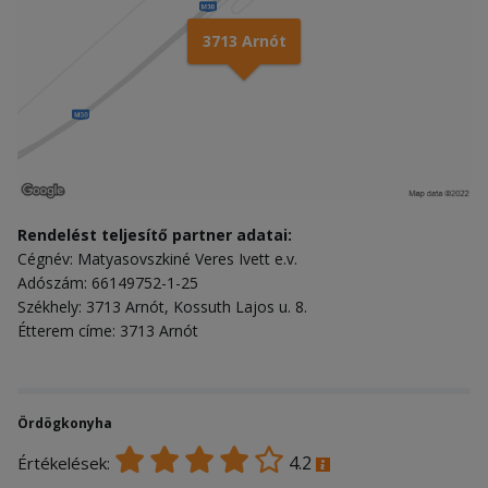
3713 Arnót
Rendelést teljesítő partner adatai:
Cégnév: Matyasovszkiné Veres Ivett e.v.
Adószám: 66149752-1-25
Székhely: 3713 Arnót, Kossuth Lajos u. 8.
Étterem címe: 3713 Arnót
Ördögkonyha
4.2
Értékelések: