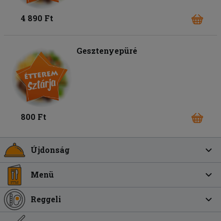
4 890 Ft
Gesztenyepüré
800 Ft
Újdonság
Menü
Reggeli