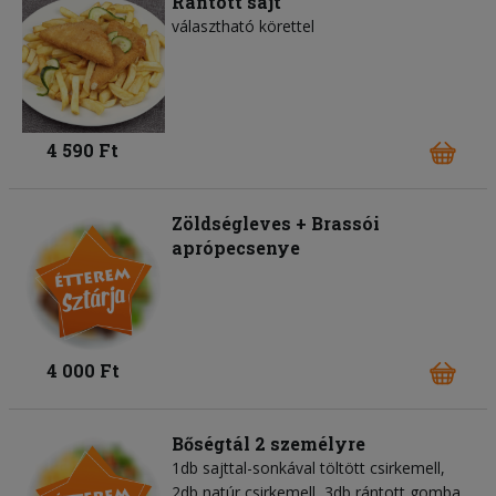
Rántott sajt
választható körettel
4 590 Ft
Zöldségleves + Brassói
aprópecsenye
4 000 Ft
Bőségtál 2 személyre
1db sajttal-sonkával töltött csirkemell,
2db natúr csirkemell, 3db rántott gomba,