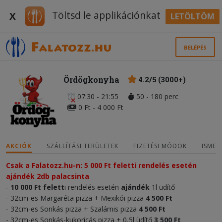
Töltsd le applikációnkat
X
LETÖLTÖM
BELÉPÉS
Ördögkonyha
4.2/5 (3000+)
07:30 - 21:55
50 - 180 perc
0 Ft - 4 000 Ft
AKCIÓK
SZÁLLÍTÁSI TERÜLETEK
FIZETÉSI MÓDOK
ISMER
Csak a Falatozz.hu-n: 5 000 Ft feletti rendelés esetén
ajándék 2db palacsinta
-
10 000 Ft felett
i rendelés esetén
ajándék
1l üdítő
- 32cm-es Margaréta pizza + Mexikói pizza
4 500 Ft
- 32cm-es Sonkás pizza + Szalámis pizza
4 500 Ft
- 32cm-es Sonkás-kukoricás pizza + 0,5l üdítő
3 500 Ft