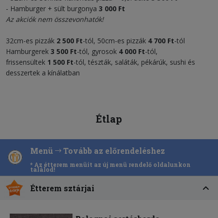
- Hamburger + sült burgonya
3 000 Ft
Az akciók nem összevonhatók!
32cm-es pizzák
2 500 Ft
-tól, 50cm-es pizzák
4 700 Ft
-tól
Hamburgerek
3 500
Ft
-tól, gyrosok
4 000
Ft
-tól,
frissensültek
1 500 F
t
-tól, tészták, saláták, pékárúk, sushi és
desszertek a kínálatban
Étlap
Menü
Tovább az előrendeléshez
* Az étterem menüit az új menü rendelő oldalunkon
találod!
Étterem sztárjai