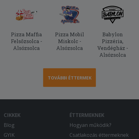
Pizza Maffia
Pizza Mobil
Babylon
Felsőzsolca -
Miskolc -
Pizzéria,
Alsózsolca
Alsózsolca
Vendégház -
Alsózsolca
TOVÁBBI ÉTTERMEK
CIKKEK
ÉTTERMEKNEK
Blog
Hogyan működik?
GYIK
Csatlakozás éttermeknek