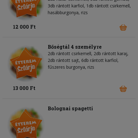
3db rántott karfiol, 1db rántott csirkemell,
hasábburgonya, rizs
12 000 Ft
Bőségtál 4 személyre
2db rántott csirkemell, 2db rántott karaj,
2db rántott sajt, 6db rántott karfiol,
fűszeres burgonya, rizs
13 000 Ft
Bolognai spagetti