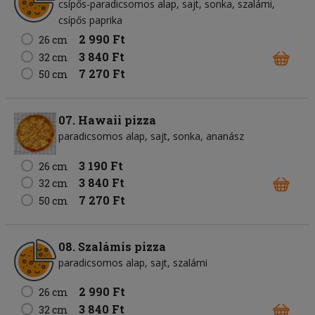
csípős-paradicsomos alap
sajt
sonka
szalámi
csípős paprika
2 990 Ft
26 cm
3 840 Ft
32 cm
7 270 Ft
50 cm
07. Hawaii pizza
paradicsomos alap
sajt
sonka
ananász
3 190 Ft
26 cm
3 840 Ft
32 cm
7 270 Ft
50 cm
08. Szalámis pizza
paradicsomos alap
sajt
szalámi
2 990 Ft
26 cm
3 840 Ft
32 cm