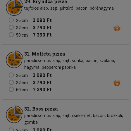
29. Bryndza pizza
tejfölös alap
sajt
juhtúró
bacon
póréhagyma
3 090 Ft
26 cm
3 790 Ft
32 cm
7 390 Ft
50 cm
31. Molfeta pizza
paradicsomos alap
sajt
sonka
bacon
szalámi
hagyma
pepperoni paprika
3 090 Ft
26 cm
3 790 Ft
32 cm
7 390 Ft
50 cm
32. Boss pizza
paradicsomos alap
sajt
csirkemell
bacon
brokkoli
gomba
3 090 Ft
26 cm