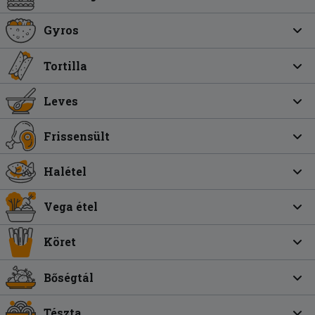
Gyros
Tortilla
Leves
Frissensült
Halétel
Vega étel
Köret
Bőségtál
Tészta