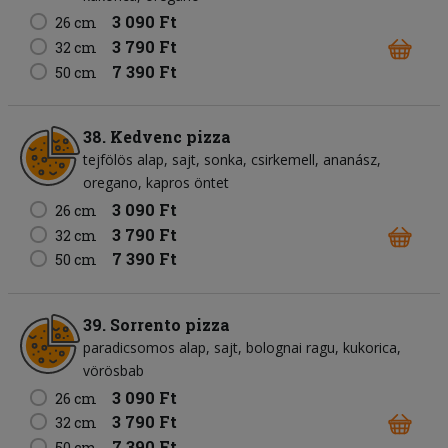
3 090 Ft
26 cm
3 790 Ft
32 cm
7 390 Ft
50 cm
38. Kedvenc pizza
tejfölös alap
sajt
sonka
csirkemell
ananász
oregano
kapros öntet
3 090 Ft
26 cm
3 790 Ft
32 cm
7 390 Ft
50 cm
39. Sorrento pizza
paradicsomos alap
sajt
bolognai ragu
kukorica
vörösbab
3 090 Ft
26 cm
3 790 Ft
32 cm
7 390 Ft
50 cm