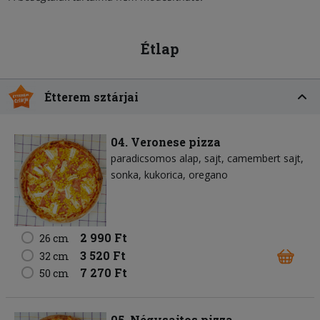
Étlap
Étterem sztárjai
04. Veronese pizza
paradicsomos alap
sajt
camembert sajt
sonka
kukorica
oregano
2 990 Ft
26 cm
3 520 Ft
32 cm
7 270 Ft
50 cm
05. Négysajtos pizza