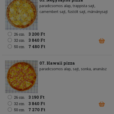
paradicsomos alap
trappista sajt
camembert sajt
füstölt sajt
márványsajt
3 200 Ft
26 cm
3 840 Ft
32 cm
7 480 Ft
50 cm
07. Hawaii pizza
paradicsomos alap
sajt
sonka
ananász
3 190 Ft
26 cm
3 840 Ft
32 cm
7 270 Ft
50 cm