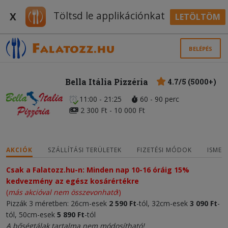
Töltsd le applikációnkat
X
LETÖLTÖM
BELÉPÉS
Bella Itália Pizzéria
4.7/5 (5000+)
11:00 - 21:25
60 - 90 perc
2 300 Ft - 10 000 Ft
AKCIÓK
SZÁLLÍTÁSI TERÜLETEK
FIZETÉSI MÓDOK
ISMER
Csak a Falatozz.hu-n: Minden nap 10-16 óráig 15%
kedvezmény az egész kosárértékre
(
más akcióval nem összevonható
!)
Pizzák 3 méretben: 26cm-esek
2 590 Ft
-tól, 32cm-esek
3 090 Ft
-
tól, 50cm-esek
5 890 Ft
-tól
A bőségtálak tartalma nem módosítható!