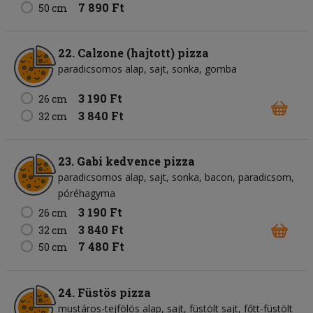
7 890 Ft
50 cm
22. Calzone (hajtott) pizza
paradicsomos alap
sajt
sonka
gomba
3 190 Ft
26 cm
3 840 Ft
32 cm
23. Gabi kedvence pizza
paradicsomos alap
sajt
sonka
bacon
paradicsom
póréhagyma
3 190 Ft
26 cm
3 840 Ft
32 cm
7 480 Ft
50 cm
24. Füstös pizza
mustáros-tejfölös alap
sajt
füstölt sajt
főtt-füstölt