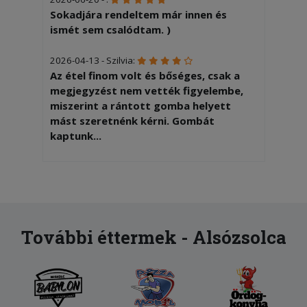
Sokadjára rendeltem már innen és
ismét sem csalódtam. )
2026-04-13 - Szilvia:
Az étel finom volt és bőséges, csak a
megjegyzést nem vették figyelembe,
miszerint a rántott gomba helyett
mást szeretnénk kérni. Gombát
kaptunk...
2026-01-24 - :
Mi giroszos pizzát rendeltünk de ezen
pacon,paradicsom, tojás van Ez nem az
amit mi rendeltünk
További éttermek - Alsózsolca
2026-01-03 - Csaba:
Pontos kiszállítás, finom pizza,
köszönjük!
2025-11-15 - Dóra: