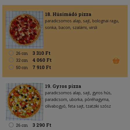
18. Húsimádó pizza
paradicsomos alap
sajt
bolognai ragu
sonka
bacon
szalámi
virsli
3 310 Ft
26 cm
4 060 Ft
32 cm
7 910 Ft
50 cm
19. Gyros pizza
paradicsomos alap
sajt
gyros hús
paradicsom
uborka
póréhagyma
olívabogyó
feta sajt
tzatziki szósz
3 290 Ft
26 cm