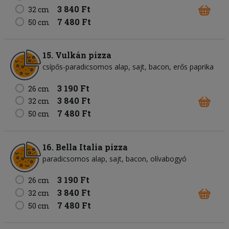
3 840 Ft
32 cm
7 480 Ft
50 cm
15. Vulkán pizza
csípős-paradicsomos alap
sajt
bacon
erős paprika
3 190 Ft
26 cm
3 840 Ft
32 cm
7 480 Ft
50 cm
16. Bella Italia pizza
paradicsomos alap
sajt
bacon
olívabogyó
3 190 Ft
26 cm
3 840 Ft
32 cm
7 480 Ft
50 cm