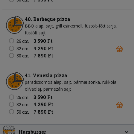
40. Barbeque pizza
BBQ alap
sajt
grill csirkemell
füstölt-főtt tarja
füstölt sajt
3 590 Ft
26 cm
4 290 Ft
32 cm
7 890 Ft
50 cm
41. Venezia pizza
paradicsomos alap
sajt
pármai sonka
rukkola
olívaolaj
parmezán sajt
3 590 Ft
26 cm
4 290 Ft
32 cm
7 890 Ft
50 cm
Hamburger