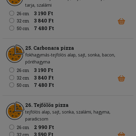
tarja
szalámi
3 190 Ft
26 cm
3 840 Ft
32 cm
7 480 Ft
50 cm
25. Carbonara pizza
fokhagymás-tejfölös alap
sajt
sonka
bacon
póréhagyma
3 190 Ft
26 cm
3 840 Ft
32 cm
7 480 Ft
50 cm
26. Tejfölös pizza
tejfölös alap
sajt
sonka
szalámi
hagyma
paradicsom
2 990 Ft
26 cm
3 590 Ft
32 cm