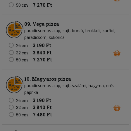
7 270 Ft
50 cm
09. Vega pizza
paradicsomos alap
sajt
borsó
brokkoli
karfiol
paradicsom
kukorica
3 190 Ft
26 cm
3 840 Ft
32 cm
7 270 Ft
50 cm
10. Magyaros pizza
paradicsomos alap
sajt
szalámi
hagyma
erős
paprika
3 190 Ft
26 cm
3 840 Ft
32 cm
7 480 Ft
50 cm