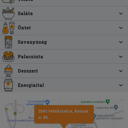
Saláta
Öntet
Savanyúság
Palacsinta
Desszert
Energiaital
3561 Felsőzsolca, Kassai
u. 55.