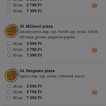
3 790 Ft
32 cm
7 390 Ft
50 cm
33. Milánói pizza
paradicsomos alap
sajt
füstölt sajt
sonka
füstölt-
főtt tarja
gomba
pepperoni paprika
3 090 Ft
26 cm
3 790 Ft
32 cm
7 390 Ft
50 cm
34. Bergamo pizza
kapros alap
sajt
sonka
csirkemell
bacon
3 090 Ft
26 cm
3 790 Ft
32 cm
7 390 Ft
50 cm