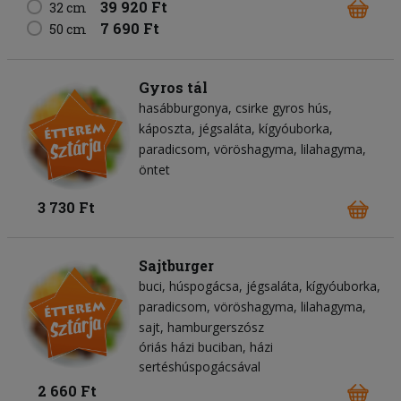
39 920 Ft
32 cm
7 690 Ft
50 cm
Gyros tál
hasábburgonya
csirke gyros hús
káposzta
jégsaláta
kígyóuborka
paradicsom
vöröshagyma
lilahagyma
öntet
3 730 Ft
Sajtburger
buci
húspogácsa
jégsaláta
kígyóuborka
paradicsom
vöröshagyma
lilahagyma
sajt
hamburgerszósz
óriás házi buciban, házi
sertéshúspogácsával
2 660 Ft