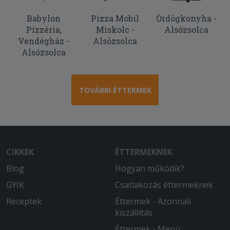
Hajszálakat találtunk a hamburgerben.
Babylon
Pizza Mobil
Ördögkonyha -
Pizzéria,
Miskolc -
Alsózsolca
2025-10-31 - :
Vendégház -
Alsózsolca
Sokadjára rendeltünk innen, mindig
Alsózsolca
finom a kaja. ) A
fokhagymakrémlevesüket nagyon
imádom, azt szinte mindig rendelem, a
pizzáik is egész jók.
TOVÁBBI ÉTTERMEK
2025-10-07 - :
Nagyon finom volt az étel, már
többször rendeltünk innen. Fogunk
máskor is még természetesen.
CIKKEK
ÉTTERMEKNEK
Blog
Hogyan működik?
GYIK
Csatlakozás éttermeknek
Receptek
Éttermek - Azonnali
kiszállítás
Éttermek - Menü