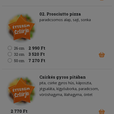
02. Prosciutto pizza
paradicsomos alap
sajt
sonka
2 990 Ft
26 cm
3 520 Ft
32 cm
7 270 Ft
50 cm
Csirkés gyros pitában
pita
csirke gyros hús
káposzta
jégsaláta
kígyóuborka
paradicsom
vöröshagyma
lilahagyma
öntet
2 770 Ft