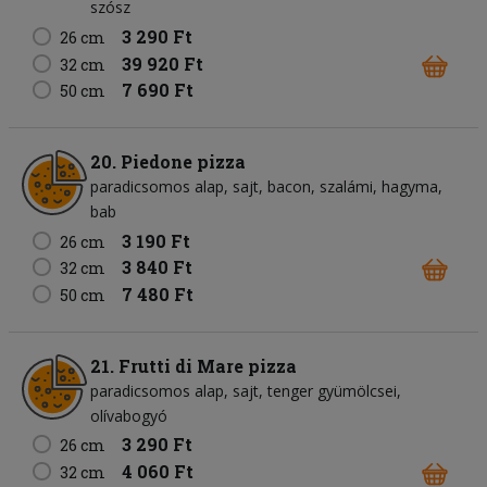
szósz
3 290 Ft
26 cm
39 920 Ft
32 cm
7 690 Ft
50 cm
20. Piedone pizza
paradicsomos alap
sajt
bacon
szalámi
hagyma
bab
3 190 Ft
26 cm
3 840 Ft
32 cm
7 480 Ft
50 cm
21. Frutti di Mare pizza
paradicsomos alap
sajt
tenger gyümölcsei
olívabogyó
3 290 Ft
26 cm
4 060 Ft
32 cm