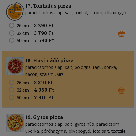
17. Tonhalas pizza
paradicsomos alap
sajt
tonhal
citrom
olívabogyó
3 290 Ft
26 cm
3 790 Ft
32 cm
7 690 Ft
50 cm
18. Húsimádó pizza
paradicsomos alap
sajt
bolognai ragu
sonka
bacon
szalámi
virsli
3 310 Ft
26 cm
4 060 Ft
32 cm
7 910 Ft
50 cm
19. Gyros pizza
paradicsomos alap
sajt
gyros hús
paradicsom
uborka
póréhagyma
olívabogyó
feta sajt
tzatziki