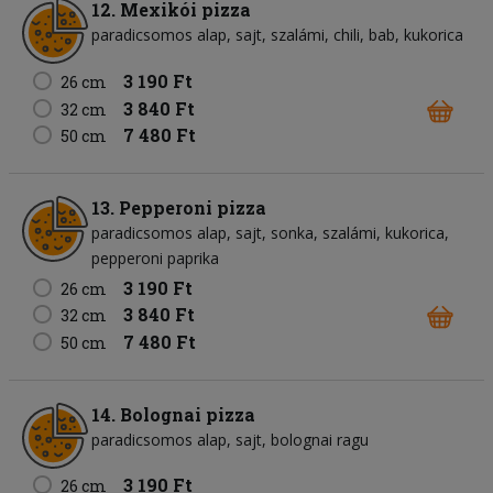
12. Mexikói pizza
paradicsomos alap
sajt
szalámi
chili
bab
kukorica
3 190 Ft
26 cm
3 840 Ft
32 cm
7 480 Ft
50 cm
13. Pepperoni pizza
paradicsomos alap
sajt
sonka
szalámi
kukorica
pepperoni paprika
3 190 Ft
26 cm
3 840 Ft
32 cm
7 480 Ft
50 cm
14. Bolognai pizza
paradicsomos alap
sajt
bolognai ragu
3 190 Ft
26 cm