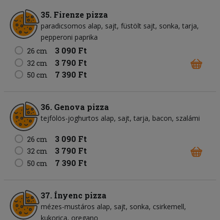
35. Firenze pizza
paradicsomos alap
sajt
füstölt sajt
sonka
tarja
pepperoni paprika
3 090 Ft
26 cm
3 790 Ft
32 cm
7 390 Ft
50 cm
36. Genova pizza
tejfölös-joghurtos alap
sajt
tarja
bacon
szalámi
3 090 Ft
26 cm
3 790 Ft
32 cm
7 390 Ft
50 cm
37. Ínyenc pizza
mézes-mustáros alap
sajt
sonka
csirkemell
kukorica
oregano