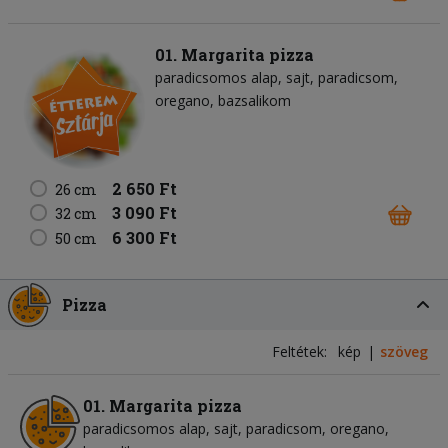
01. Margarita pizza
paradicsomos alap
sajt
paradicsom
oregano
bazsalikom
2 650 Ft
26 cm
3 090 Ft
32 cm
6 300 Ft
50 cm
Pizza
Feltétek:
kép
szöveg
01. Margarita pizza
paradicsomos alap
sajt
paradicsom
oregano