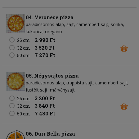
04. Veronese pizza
paradicsomos alap
sajt
camembert sajt
sonka
kukorica
oregano
2 990 Ft
26 cm
3 520 Ft
32 cm
7 270 Ft
50 cm
05. Négysajtos pizza
paradicsomos alap
trappista sajt
camembert sajt
füstölt sajt
márványsajt
3 200 Ft
26 cm
3 840 Ft
32 cm
7 480 Ft
50 cm
06. Durr Bella pizza