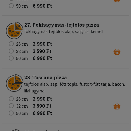
6 990 Ft
50 cm
27. Fokhagymás-tejfölös pizza
fokhagymás-tejfölös alap
sajt
csirkemell
2 990 Ft
26 cm
3 590 Ft
32 cm
6 990 Ft
50 cm
28. Toscana pizza
tejfölös alap
sajt
főtt tojás
füstölt-főtt tarja
bacon
lilahagyma
2 990 Ft
26 cm
3 590 Ft
32 cm
6 990 Ft
50 cm