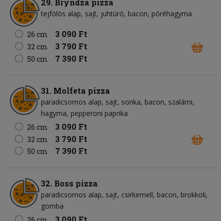
29. Bryndza pizza
tejfölös alap
sajt
juhtúró
bacon
póréhagyma
3 090 Ft
26 cm
3 790 Ft
32 cm
7 390 Ft
50 cm
31. Molfeta pizza
paradicsomos alap
sajt
sonka
bacon
szalámi
hagyma
pepperoni paprika
3 090 Ft
26 cm
3 790 Ft
32 cm
7 390 Ft
50 cm
32. Boss pizza
paradicsomos alap
sajt
csirkemell
bacon
brokkoli
gomba
3 090 Ft
26 cm