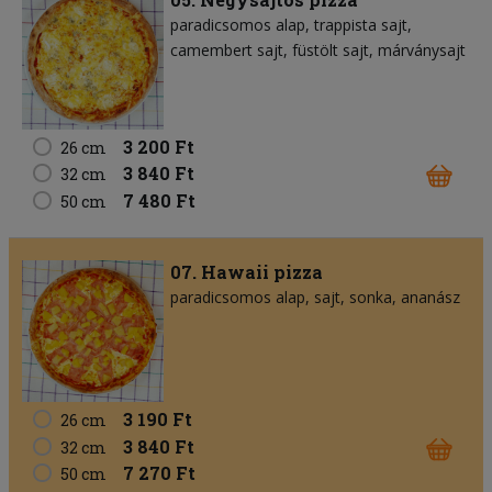
paradicsomos alap
trappista sajt
camembert sajt
füstölt sajt
márványsajt
3 200 Ft
26 cm
3 840 Ft
32 cm
7 480 Ft
50 cm
07. Hawaii pizza
paradicsomos alap
sajt
sonka
ananász
3 190 Ft
26 cm
3 840 Ft
32 cm
7 270 Ft
50 cm