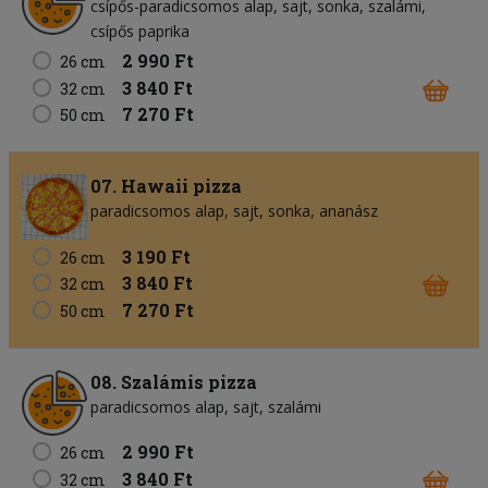
csípős-paradicsomos alap
sajt
sonka
szalámi
csípős paprika
2 990 Ft
26 cm
3 840 Ft
32 cm
7 270 Ft
50 cm
07. Hawaii pizza
paradicsomos alap
sajt
sonka
ananász
3 190 Ft
26 cm
3 840 Ft
32 cm
7 270 Ft
50 cm
08. Szalámis pizza
paradicsomos alap
sajt
szalámi
2 990 Ft
26 cm
3 840 Ft
32 cm