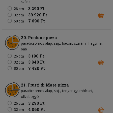
szósz
3 290 Ft
26 cm
39 920 Ft
32 cm
7 690 Ft
50 cm
20. Piedone pizza
paradicsomos alap
sajt
bacon
szalámi
hagyma
bab
3 190 Ft
26 cm
3 840 Ft
32 cm
7 480 Ft
50 cm
21. Frutti di Mare pizza
paradicsomos alap
sajt
tenger gyümölcsei
olívabogyó
3 290 Ft
26 cm
4 060 Ft
32 cm