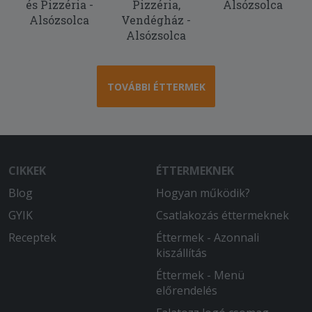
és Pizzéria -
Pizzéria,
Alsózsolca
2025-10-31 - :
Alsózsolca
Vendégház -
Sokadjára rendeltünk innen, mindig
Alsózsolca
finom a kaja. ) A
fokhagymakrémlevesüket nagyon
imádom, azt szinte mindig rendelem, a
pizzáik is egész jók.
TOVÁBBI ÉTTERMEK
2025-10-07 - :
Nagyon finom volt az étel, már
többször rendeltünk innen. Fogunk
máskor is még természetesen.
CIKKEK
ÉTTERMEKNEK
Blog
Hogyan működik?
GYIK
Csatlakozás éttermeknek
Receptek
Éttermek - Azonnali
kiszállítás
Éttermek - Menü
előrendelés