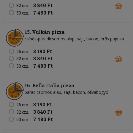
3 840 Ft
32 cm
7 480 Ft
50 cm
15. Vulkán pizza
csípős-paradicsomos alap
sajt
bacon
erős paprika
3 190 Ft
26 cm
3 840 Ft
32 cm
7 480 Ft
50 cm
16. Bella Italia pizza
paradicsomos alap
sajt
bacon
olívabogyó
3 190 Ft
26 cm
3 840 Ft
32 cm
7 480 Ft
50 cm