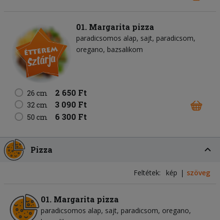
01. Margarita pizza
paradicsomos alap
sajt
paradicsom
oregano
bazsalikom
2 650 Ft
26 cm
3 090 Ft
32 cm
6 300 Ft
50 cm
Pizza
Feltétek:
kép
szöveg
01. Margarita pizza
paradicsomos alap
sajt
paradicsom
oregano