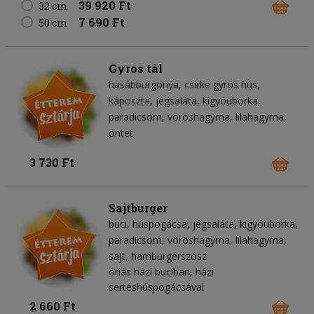
39 920 Ft
32 cm
7 690 Ft
50 cm
Gyros tál
hasábburgonya
csirke gyros hús
káposzta
jégsaláta
kígyóuborka
paradicsom
vöröshagyma
lilahagyma
öntet
3 730 Ft
Sajtburger
buci
húspogácsa
jégsaláta
kígyóuborka
paradicsom
vöröshagyma
lilahagyma
sajt
hamburgerszósz
óriás házi buciban, házi
sertéshúspogácsával
2 660 Ft