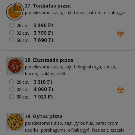
17. Tonhalas pizza
paradicsomos alap
sajt
tonhal
citrom
olívabogyó
3 290 Ft
26 cm
3 790 Ft
32 cm
7 690 Ft
50 cm
18. Húsimádó pizza
paradicsomos alap
sajt
bolognai ragu
sonka
bacon
szalámi
virsli
3 310 Ft
26 cm
4 060 Ft
32 cm
7 910 Ft
50 cm
19. Gyros pizza
paradicsomos alap
sajt
gyros hús
paradicsom
uborka
póréhagyma
olívabogyó
feta sajt
tzatziki