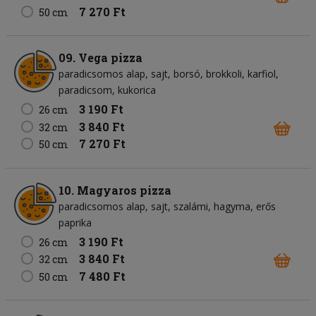
7 270 Ft
50 cm
09. Vega pizza
paradicsomos alap
sajt
borsó
brokkoli
karfiol
paradicsom
kukorica
3 190 Ft
26 cm
3 840 Ft
32 cm
7 270 Ft
50 cm
10. Magyaros pizza
paradicsomos alap
sajt
szalámi
hagyma
erős
paprika
3 190 Ft
26 cm
3 840 Ft
32 cm
7 480 Ft
50 cm