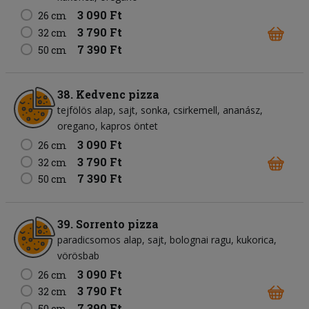
3 090 Ft
26 cm
3 790 Ft
32 cm
7 390 Ft
50 cm
38. Kedvenc pizza
tejfölös alap
sajt
sonka
csirkemell
ananász
oregano
kapros öntet
3 090 Ft
26 cm
3 790 Ft
32 cm
7 390 Ft
50 cm
39. Sorrento pizza
paradicsomos alap
sajt
bolognai ragu
kukorica
vörösbab
3 090 Ft
26 cm
3 790 Ft
32 cm
7 390 Ft
50 cm