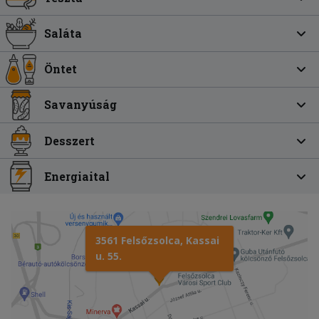
Saláta
Öntet
Savanyúság
Desszert
Energiaital
3561 Felsőzsolca, Kassai
u. 55.