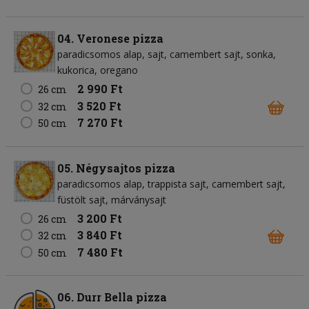
04. Veronese pizza
paradicsomos alap
sajt
camembert sajt
sonka
kukorica
oregano
2 990 Ft
26 cm
3 520 Ft
32 cm
7 270 Ft
50 cm
05. Négysajtos pizza
paradicsomos alap
trappista sajt
camembert sajt
füstölt sajt
márványsajt
3 200 Ft
26 cm
3 840 Ft
32 cm
7 480 Ft
50 cm
06. Durr Bella pizza