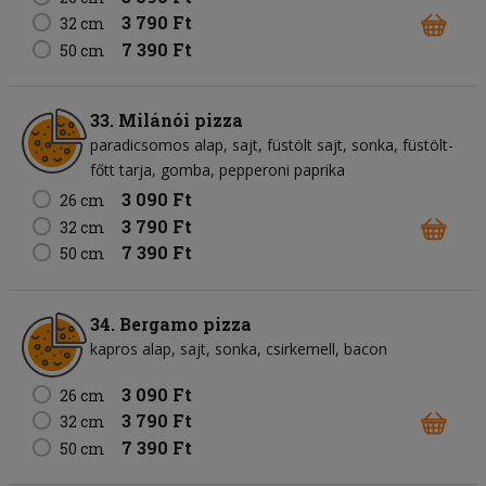
3 790 Ft
32 cm
7 390 Ft
50 cm
33. Milánói pizza
paradicsomos alap
sajt
füstölt sajt
sonka
füstölt-
főtt tarja
gomba
pepperoni paprika
3 090 Ft
26 cm
3 790 Ft
32 cm
7 390 Ft
50 cm
34. Bergamo pizza
kapros alap
sajt
sonka
csirkemell
bacon
3 090 Ft
26 cm
3 790 Ft
32 cm
7 390 Ft
50 cm