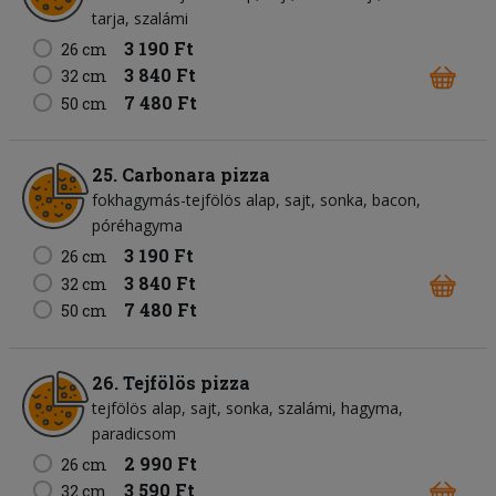
tarja
szalámi
3 190 Ft
26 cm
3 840 Ft
32 cm
7 480 Ft
50 cm
25. Carbonara pizza
fokhagymás-tejfölös alap
sajt
sonka
bacon
póréhagyma
3 190 Ft
26 cm
3 840 Ft
32 cm
7 480 Ft
50 cm
26. Tejfölös pizza
tejfölös alap
sajt
sonka
szalámi
hagyma
paradicsom
2 990 Ft
26 cm
3 590 Ft
32 cm