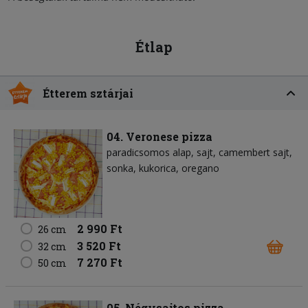
Étlap
Étterem sztárjai
04. Veronese pizza
paradicsomos alap
sajt
camembert sajt
sonka
kukorica
oregano
2 990 Ft
26 cm
3 520 Ft
32 cm
7 270 Ft
50 cm
05. Négysajtos pizza