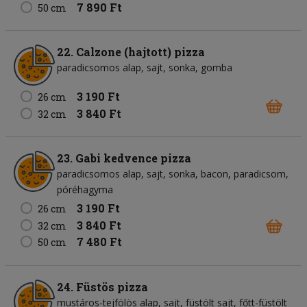
7 890 Ft
50 cm
22. Calzone (hajtott) pizza
paradicsomos alap
sajt
sonka
gomba
3 190 Ft
26 cm
3 840 Ft
32 cm
23. Gabi kedvence pizza
paradicsomos alap
sajt
sonka
bacon
paradicsom
póréhagyma
3 190 Ft
26 cm
3 840 Ft
32 cm
7 480 Ft
50 cm
24. Füstös pizza
mustáros-tejfölös alap
sajt
füstölt sajt
főtt-füstölt