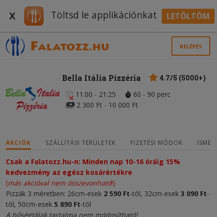
Töltsd le applikációnkat
X
LETÖLTÖM
BELÉPÉS
Bella Itália Pizzéria
4.7/5 (5000+)
11:00 - 21:25
60 - 90 perc
2 300 Ft - 10 000 Ft
AKCIÓK
SZÁLLÍTÁSI TERÜLETEK
FIZETÉSI MÓDOK
ISMER
Csak a Falatozz.hu-n: Minden nap 10-16 óráig 15%
kedvezmény az egész kosárértékre
(
más akcióval nem összevonható
!)
Pizzák 3 méretben: 26cm-esek
2 590 Ft
-tól, 32cm-esek
3 090 Ft
-
tól, 50cm-esek
5 890 Ft
-tól
A bőségtálak tartalma nem módosítható!