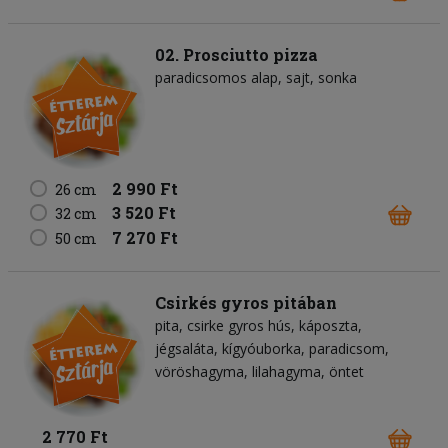
02. Prosciutto pizza
paradicsomos alap
sajt
sonka
2 990 Ft
26 cm
3 520 Ft
32 cm
7 270 Ft
50 cm
Csirkés gyros pitában
pita
csirke gyros hús
káposzta
jégsaláta
kígyóuborka
paradicsom
vöröshagyma
lilahagyma
öntet
2 770 Ft