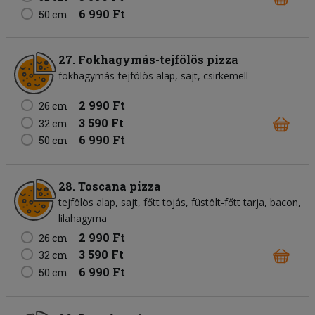
6 990 Ft
50 cm
27. Fokhagymás-tejfölös pizza
fokhagymás-tejfölös alap
sajt
csirkemell
2 990 Ft
26 cm
3 590 Ft
32 cm
6 990 Ft
50 cm
28. Toscana pizza
tejfölös alap
sajt
főtt tojás
füstölt-főtt tarja
bacon
lilahagyma
2 990 Ft
26 cm
3 590 Ft
32 cm
6 990 Ft
50 cm