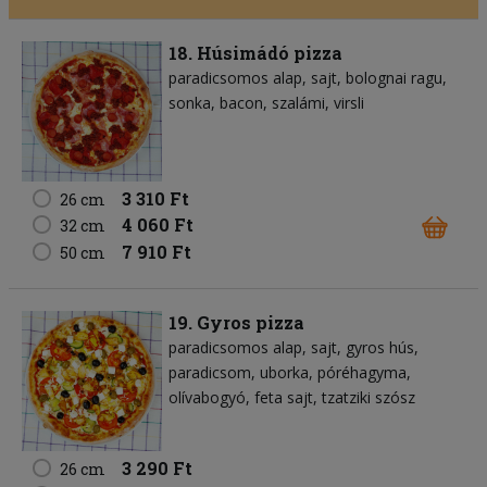
18. Húsimádó pizza
paradicsomos alap
sajt
bolognai ragu
sonka
bacon
szalámi
virsli
3 310 Ft
26 cm
4 060 Ft
32 cm
7 910 Ft
50 cm
19. Gyros pizza
paradicsomos alap
sajt
gyros hús
paradicsom
uborka
póréhagyma
olívabogyó
feta sajt
tzatziki szósz
3 290 Ft
26 cm