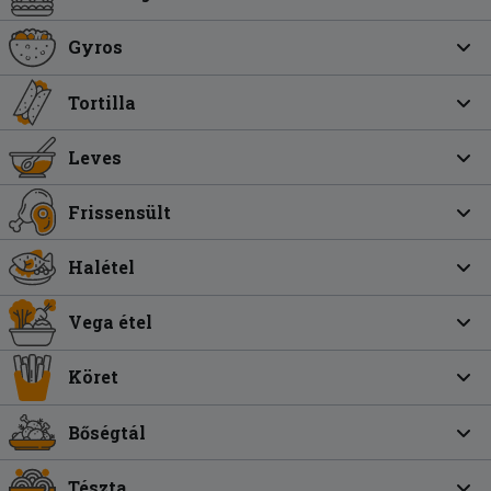
Gyros
Tortilla
Leves
Frissensült
Halétel
Vega étel
Köret
Bőségtál
Tészta