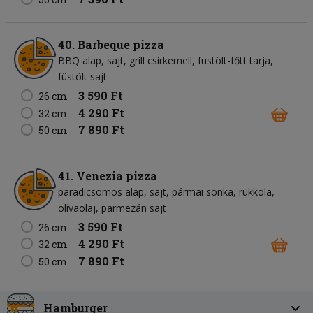
40. Barbeque pizza
BBQ alap
sajt
grill csirkemell
füstölt-főtt tarja
füstölt sajt
3 590 Ft
26 cm
4 290 Ft
32 cm
7 890 Ft
50 cm
41. Venezia pizza
paradicsomos alap
sajt
pármai sonka
rukkola
olívaolaj
parmezán sajt
3 590 Ft
26 cm
4 290 Ft
32 cm
7 890 Ft
50 cm
Hamburger