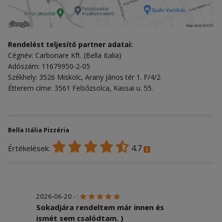
Rendelést teljesítő partner adatai:
Cégnév: Carbonare Kft. (Bella Italia)
Adószám: 11679950-2-05
Székhely: 3526 Miskolc, Arany János tér 1. F/4/2
Étterem címe: 3561 Felsőzsolca, Kassai u. 55.
Bella Itália Pizzéria
4.7
Értékelések:
2026-06-20 - :
Sokadjára rendeltem már innen és
ismét sem csalódtam. )