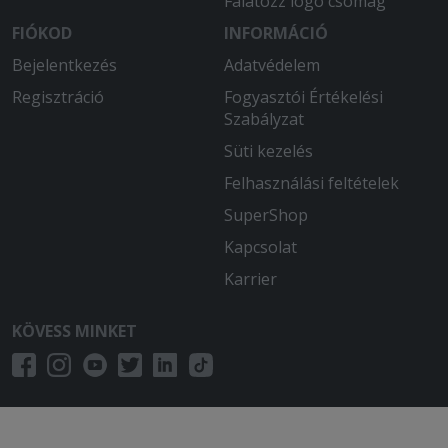
Falatozz logó csomag
FIÓKOD
INFORMÁCIÓ
Bejelentkezés
Adatvédelem
Regisztráció
Fogyasztói Értékelési
Szabályzat
Süti kezelés
Felhasználási feltételek
SuperShop
Kapcsolat
Karrier
KÖVESS MINKET