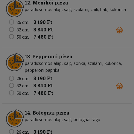
12. Mexikói pizza
paradicsomos alap
sajt
szalámi
chili
bab
kukorica
3 190 Ft
26 cm
3 840 Ft
32 cm
7 480 Ft
50 cm
13. Pepperoni pizza
paradicsomos alap
sajt
sonka
szalámi
kukorica
pepperoni paprika
3 190 Ft
26 cm
3 840 Ft
32 cm
7 480 Ft
50 cm
14. Bolognai pizza
paradicsomos alap
sajt
bolognai ragu
3 190 Ft
26 cm