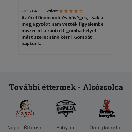
2026-04-13 - Szilvia:
Az étel finom volt és bőséges, csak a
megjegyzést nem vették figyelembe,
miszerint a rántott gomba helyett
mást szeretnénk kérni. Gombát
kaptunk...
2026-01-24 - :
Mi giroszos pizzát rendeltünk de ezen
pacon,paradicsom, tojás van Ez nem az
amit mi rendeltünk
További éttermek - Alsózsolca
2026-01-03 - Csaba:
Pontos kiszállítás, finom pizza,
köszönjük!
2025-11-15 - Dóra:
Hajszálakat találtunk a hamburgerben.
Napoli Étterem
Babylon
Ördögkonyha -