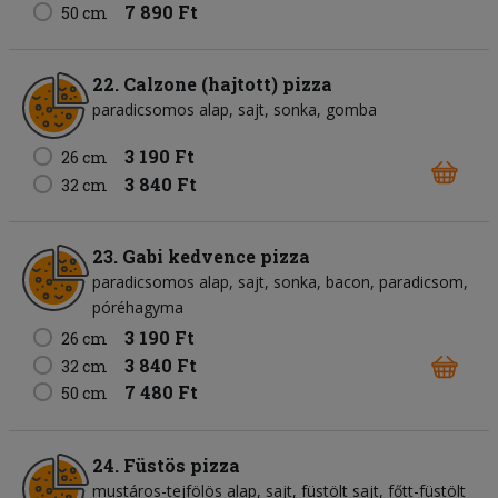
7 890 Ft
50 cm
22. Calzone (hajtott) pizza
paradicsomos alap
sajt
sonka
gomba
3 190 Ft
26 cm
3 840 Ft
32 cm
23. Gabi kedvence pizza
paradicsomos alap
sajt
sonka
bacon
paradicsom
póréhagyma
3 190 Ft
26 cm
3 840 Ft
32 cm
7 480 Ft
50 cm
24. Füstös pizza
mustáros-tejfölös alap
sajt
füstölt sajt
főtt-füstölt