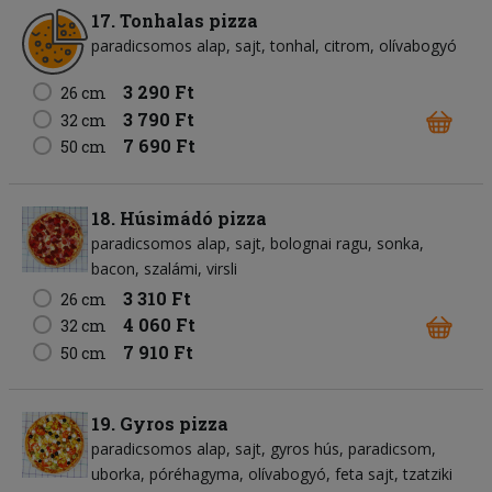
17. Tonhalas pizza
paradicsomos alap
sajt
tonhal
citrom
olívabogyó
3 290 Ft
26 cm
3 790 Ft
32 cm
7 690 Ft
50 cm
18. Húsimádó pizza
paradicsomos alap
sajt
bolognai ragu
sonka
bacon
szalámi
virsli
3 310 Ft
26 cm
4 060 Ft
32 cm
7 910 Ft
50 cm
19. Gyros pizza
paradicsomos alap
sajt
gyros hús
paradicsom
uborka
póréhagyma
olívabogyó
feta sajt
tzatziki