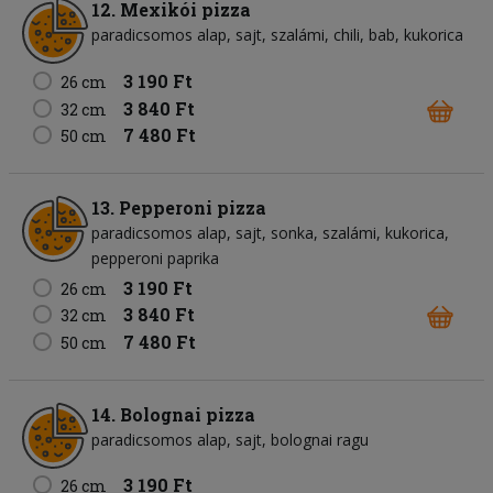
12. Mexikói pizza
paradicsomos alap
sajt
szalámi
chili
bab
kukorica
3 190 Ft
26 cm
3 840 Ft
32 cm
7 480 Ft
50 cm
13. Pepperoni pizza
paradicsomos alap
sajt
sonka
szalámi
kukorica
pepperoni paprika
3 190 Ft
26 cm
3 840 Ft
32 cm
7 480 Ft
50 cm
14. Bolognai pizza
paradicsomos alap
sajt
bolognai ragu
3 190 Ft
26 cm