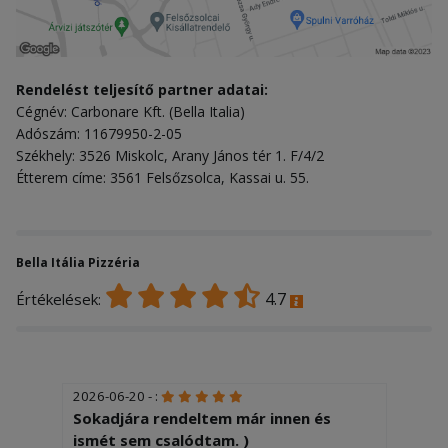
Rendelést teljesítő partner adatai:
Cégnév: Carbonare Kft. (Bella Italia)
Adószám: 11679950-2-05
Székhely: 3526 Miskolc, Arany János tér 1. F/4/2
Étterem címe: 3561 Felsőzsolca, Kassai u. 55.
Bella Itália Pizzéria
4.7
Értékelések:
2026-06-20 - :
Sokadjára rendeltem már innen és
ismét sem csalódtam. )