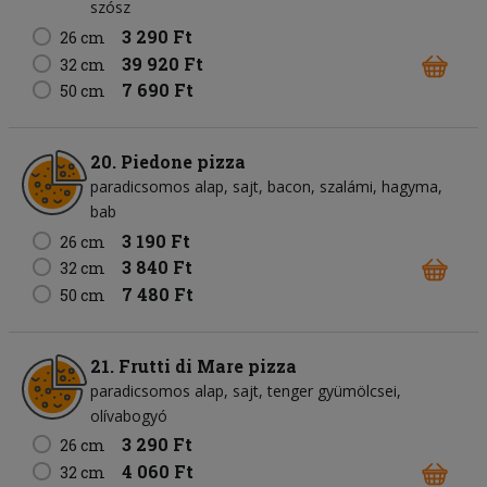
szósz
3 290 Ft
26 cm
39 920 Ft
32 cm
7 690 Ft
50 cm
20. Piedone pizza
paradicsomos alap
sajt
bacon
szalámi
hagyma
bab
3 190 Ft
26 cm
3 840 Ft
32 cm
7 480 Ft
50 cm
21. Frutti di Mare pizza
paradicsomos alap
sajt
tenger gyümölcsei
olívabogyó
3 290 Ft
26 cm
4 060 Ft
32 cm