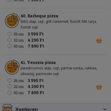
40. Barbeque pizza
BBQ alap
sajt
grill csirkemell
füstölt-főtt tarja
füstölt sajt
3 590 Ft
26 cm
4 290 Ft
32 cm
7 890 Ft
50 cm
41. Venezia pizza
paradicsomos alap
sajt
pármai sonka
rukkola
olívaolaj
parmezán sajt
3 590 Ft
26 cm
4 290 Ft
32 cm
7 890 Ft
50 cm
Hamburger