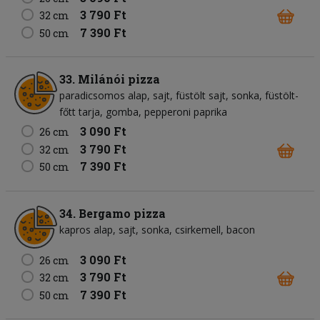
3 790 Ft
32 cm
7 390 Ft
50 cm
33. Milánói pizza
paradicsomos alap
sajt
füstölt sajt
sonka
füstölt-
főtt tarja
gomba
pepperoni paprika
3 090 Ft
26 cm
3 790 Ft
32 cm
7 390 Ft
50 cm
34. Bergamo pizza
kapros alap
sajt
sonka
csirkemell
bacon
3 090 Ft
26 cm
3 790 Ft
32 cm
7 390 Ft
50 cm