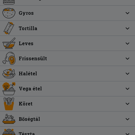
Gyros
Tortilla
Leves
Frissensült
Halétel
Vega étel
Köret
Bőségtál
Tészta