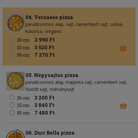
04. Veronese pizza
paradicsomos alap
sajt
camembert sajt
sonka
kukorica
oregano
2 990 Ft
26 cm
3 520 Ft
32 cm
7 270 Ft
50 cm
05. Négysajtos pizza
paradicsomos alap
trappista sajt
camembert sajt
füstölt sajt
márványsajt
3 200 Ft
26 cm
3 840 Ft
32 cm
7 480 Ft
50 cm
06. Durr Bella pizza