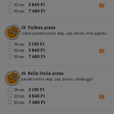
3 840 Ft
32 cm
7 480 Ft
50 cm
15. Vulkán pizza
csípős-paradicsomos alap
sajt
bacon
erős paprika
3 190 Ft
26 cm
3 840 Ft
32 cm
7 480 Ft
50 cm
16. Bella Italia pizza
paradicsomos alap
sajt
bacon
olívabogyó
3 190 Ft
26 cm
3 840 Ft
32 cm
7 480 Ft
50 cm