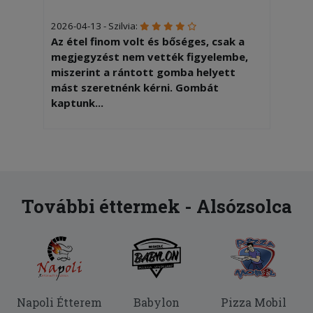
2026-04-13 - Szilvia:
Az étel finom volt és bőséges, csak a
megjegyzést nem vették figyelembe,
miszerint a rántott gomba helyett
mást szeretnénk kérni. Gombát
kaptunk...
2026-01-24 - :
Mi giroszos pizzát rendeltünk de ezen
pacon,paradicsom, tojás van Ez nem az
amit mi rendeltünk
További éttermek - Alsózsolca
2026-01-03 - Csaba:
Pontos kiszállítás, finom pizza,
köszönjük!
2025-11-15 - Dóra:
Hajszálakat találtunk a hamburgerben.
Napoli Étterem
Babylon
Pizza Mobil