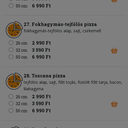
6 990 Ft
50 cm
27. Fokhagymás-tejfölös pizza
fokhagymás-tejfölös alap
sajt
csirkemell
2 990 Ft
26 cm
3 590 Ft
32 cm
6 990 Ft
50 cm
28. Toscana pizza
tejfölös alap
sajt
főtt tojás
füstölt-főtt tarja
bacon
lilahagyma
2 990 Ft
26 cm
3 590 Ft
32 cm
6 990 Ft
50 cm