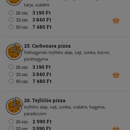
tarja
szalámi
3 190 Ft
26 cm
3 840 Ft
32 cm
7 480 Ft
50 cm
25. Carbonara pizza
fokhagymás-tejfölös alap
sajt
sonka
bacon
póréhagyma
3 190 Ft
26 cm
3 840 Ft
32 cm
7 480 Ft
50 cm
26. Tejfölös pizza
tejfölös alap
sajt
sonka
szalámi
hagyma
paradicsom
2 990 Ft
26 cm
3 590 Ft
32 cm