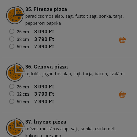
35. Firenze pizza
paradicsomos alap
sajt
füstölt sajt
sonka
tarja
pepperoni paprika
3 090 Ft
26 cm
3 790 Ft
32 cm
7 390 Ft
50 cm
36. Genova pizza
tejfölös-joghurtos alap
sajt
tarja
bacon
szalámi
3 090 Ft
26 cm
3 790 Ft
32 cm
7 390 Ft
50 cm
37. Ínyenc pizza
mézes-mustáros alap
sajt
sonka
csirkemell
kukorica
oregano