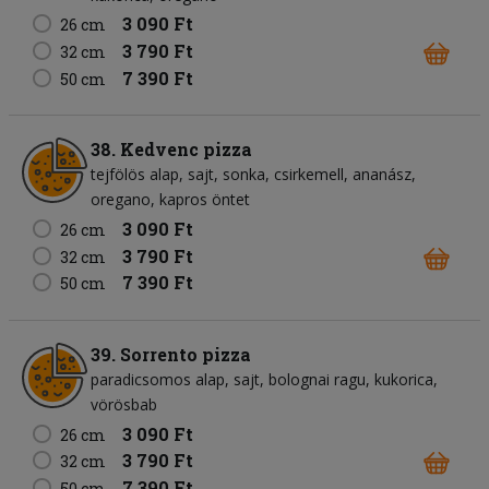
3 090 Ft
26 cm
3 790 Ft
32 cm
7 390 Ft
50 cm
38. Kedvenc pizza
tejfölös alap
sajt
sonka
csirkemell
ananász
oregano
kapros öntet
3 090 Ft
26 cm
3 790 Ft
32 cm
7 390 Ft
50 cm
39. Sorrento pizza
paradicsomos alap
sajt
bolognai ragu
kukorica
vörösbab
3 090 Ft
26 cm
3 790 Ft
32 cm
7 390 Ft
50 cm