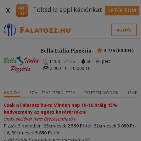
Töltsd le applikációnkat
X
LETÖLTÖM
BELÉPÉS
Bella Itália Pizzéria
4.7/5 (5000+)
11:00 - 21:25
60 - 90 perc
2 300 Ft - 10 000 Ft
AKCIÓK
SZÁLLÍTÁSI TERÜLETEK
FIZETÉSI MÓDOK
ISMER
Csak a Falatozz.hu-n: Minden nap 10-16 óráig 15%
kedvezmény az egész kosárértékre
(
más akcióval nem összevonható
!)
Pizzák 3 méretben: 26cm-esek
2 590 Ft
-tól, 32cm-esek
3 090 Ft
-
tól, 50cm-esek
5 890 Ft
-tól
A bőségtálak tartalma nem módosítható!