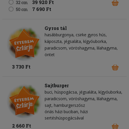
39 920 Ft
32 cm
7 690 Ft
50 cm
Gyros tál
hasábburgonya
csirke gyros hús
káposzta
jégsaláta
kígyóuborka
paradicsom
vöröshagyma
lilahagyma
öntet
3 730 Ft
Sajtburger
buci
húspogácsa
jégsaláta
kígyóuborka
paradicsom
vöröshagyma
lilahagyma
sajt
hamburgerszósz
óriás házi buciban, házi
sertéshúspogácsával
2 660 Ft