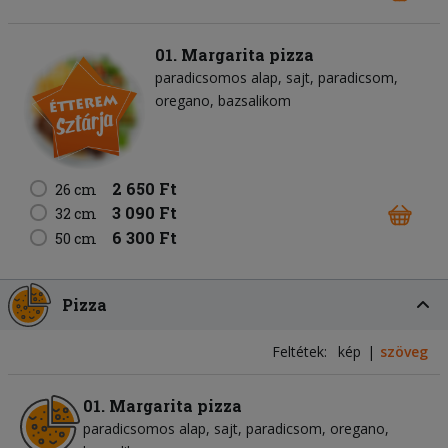
01. Margarita pizza
paradicsomos alap
sajt
paradicsom
oregano
bazsalikom
2 650 Ft
26 cm
3 090 Ft
32 cm
6 300 Ft
50 cm
Pizza
Feltétek:
kép
szöveg
01. Margarita pizza
paradicsomos alap
sajt
paradicsom
oregano