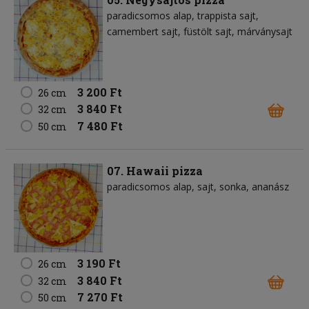
paradicsomos alap
trappista sajt
camembert sajt
füstölt sajt
márványsajt
3 200 Ft
26 cm
3 840 Ft
32 cm
7 480 Ft
50 cm
07. Hawaii pizza
paradicsomos alap
sajt
sonka
ananász
3 190 Ft
26 cm
3 840 Ft
32 cm
7 270 Ft
50 cm