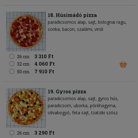
18. Húsimádó pizza
paradicsomos alap
sajt
bolognai ragu
sonka
bacon
szalámi
virsli
3 310 Ft
26 cm
4 060 Ft
32 cm
7 910 Ft
50 cm
19. Gyros pizza
paradicsomos alap
sajt
gyros hús
paradicsom
uborka
póréhagyma
olívabogyó
feta sajt
tzatziki szósz
3 290 Ft
26 cm