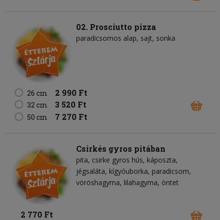
02. Prosciutto pizza
paradicsomos alap
sajt
sonka
2 990 Ft
26 cm
3 520 Ft
32 cm
7 270 Ft
50 cm
Csirkés gyros pitában
pita
csirke gyros hús
káposzta
jégsaláta
kígyóuborka
paradicsom
vöröshagyma
lilahagyma
öntet
2 770 Ft