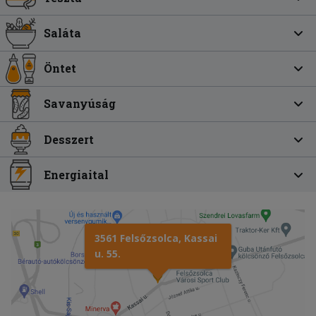
Saláta
Öntet
Savanyúság
Desszert
Energiaital
3561 Felsőzsolca, Kassai
u. 55.