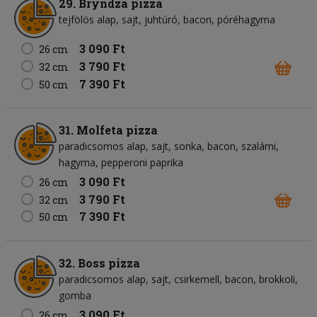
29. Bryndza pizza
tejfölös alap
sajt
juhtúró
bacon
póréhagyma
3 090 Ft
26 cm
3 790 Ft
32 cm
7 390 Ft
50 cm
31. Molfeta pizza
paradicsomos alap
sajt
sonka
bacon
szalámi
hagyma
pepperoni paprika
3 090 Ft
26 cm
3 790 Ft
32 cm
7 390 Ft
50 cm
32. Boss pizza
paradicsomos alap
sajt
csirkemell
bacon
brokkoli
gomba
3 090 Ft
26 cm