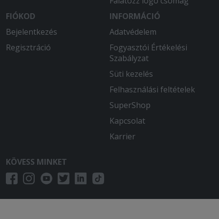
Falatozz logó csomag
FIÓKOD
INFORMÁCIÓ
Bejelentkezés
Adatvédelem
Regisztráció
Fogyasztói Értékelési
Szabályzat
Süti kezelés
Felhasználási feltételek
SuperShop
Kapcsolat
Karrier
KÖVESS MINKET