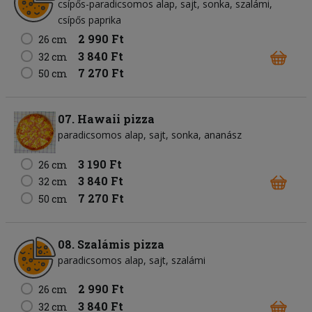
csípős-paradicsomos alap
sajt
sonka
szalámi
csípős paprika
2 990 Ft
26 cm
3 840 Ft
32 cm
7 270 Ft
50 cm
07. Hawaii pizza
paradicsomos alap
sajt
sonka
ananász
3 190 Ft
26 cm
3 840 Ft
32 cm
7 270 Ft
50 cm
08. Szalámis pizza
paradicsomos alap
sajt
szalámi
2 990 Ft
26 cm
3 840 Ft
32 cm