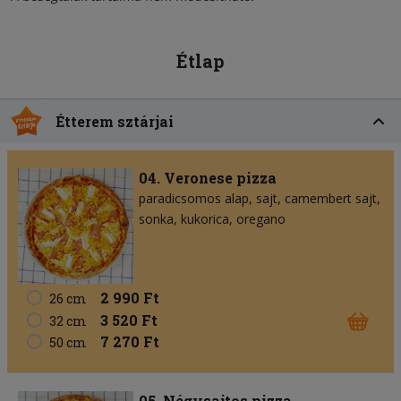
Étlap
Étterem sztárjai
04. Veronese pizza
paradicsomos alap
sajt
camembert sajt
sonka
kukorica
oregano
2 990 Ft
26 cm
3 520 Ft
32 cm
7 270 Ft
50 cm
05. Négysajtos pizza