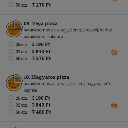
7 270 Ft
50 cm
09. Vega pizza
paradicsomos alap
sajt
borsó
brokkoli
karfiol
paradicsom
kukorica
3 190 Ft
26 cm
3 840 Ft
32 cm
7 270 Ft
50 cm
10. Magyaros pizza
paradicsomos alap
sajt
szalámi
hagyma
erős
paprika
3 190 Ft
26 cm
3 840 Ft
32 cm
7 480 Ft
50 cm