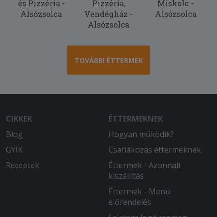
és Pizzéria -
Pizzéria,
Miskolc -
2025-10-31 - :
Alsózsolca
Vendégház -
Alsózsolca
Sokadjára rendeltünk innen, mindig
Alsózsolca
finom a kaja. ) A
fokhagymakrémlevesüket nagyon
imádom, azt szinte mindig rendelem, a
pizzáik is egész jók.
TOVÁBBI ÉTTERMEK
2025-10-07 - :
Nagyon finom volt az étel, már
többször rendeltünk innen. Fogunk
máskor is még természetesen.
CIKKEK
ÉTTERMEKNEK
Blog
Hogyan működik?
GYIK
Csatlakozás éttermeknek
Receptek
Éttermek - Azonnali
kiszállítás
Éttermek - Menü
előrendelés