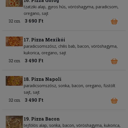
16. Pizza Görög
tzatziki alap
gyros hús
vöröshagyma
paradicsom
oregano
sajt
3 690 Ft
32 cm
17. Pizza Mexikói
paradicsomszósz
chilis bab
bacon
vöröshagyma
kukorica
oregano
sajt
3 490 Ft
32 cm
18. Pizza Napoli
paradicsomszósz
sonka
bacon
oregano
füstölt
sajt
sajt
3 490 Ft
32 cm
19. Pizza Bacon
tejfölös alap
sonka
bacon
vöröshagyma
kukorica