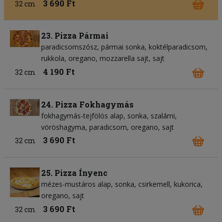
3 690 Ft
32 cm
23. Pizza Pármai
paradicsomszósz
pármai sonka
koktélparadicsom
rukkola
oregano
mozzarella sajt
sajt
4 190 Ft
32 cm
24. Pizza Fokhagymás
fokhagymás-tejfölös alap
sonka
szalámi
vöröshagyma
paradicsom
oregano
sajt
3 690 Ft
32 cm
25. Pizza Ínyenc
mézes-mustáros alap
sonka
csirkemell
kukorica
oregano
sajt
3 690 Ft
32 cm