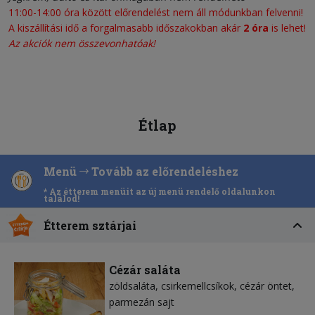
11:00-14:00 óra között előrendelést nem áll módunkban felvenni!
A kiszállítási idő a forgalmasabb időszakokban akár
2 óra
is lehet!
Az akciók nem összevonhatóak!
Étlap
Menü
Tovább az előrendeléshez
* Az étterem menüit az új menü rendelő oldalunkon
találod!
Étterem sztárjai
Cézár saláta
zöldsaláta
csirkemellcsíkok
cézár öntet
parmezán sajt