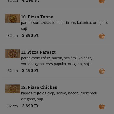
4 290 Ft
32 cm
10. Pizza Tonno
paradicsomszósz
tonhal
citrom
kukorica
oregano
sajt
3 890 Ft
32 cm
11. Pizza Paraszt
paradicsomszósz
bacon
szalámi
kolbász
vöröshagyma
erős paprika
oregano
sajt
3 490 Ft
32 cm
12. Pizza Chicken
kapros-tejfölös alap
sonka
bacon
csirkemell
oregano
sajt
3 690 Ft
32 cm