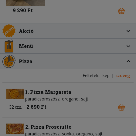
9 290 Ft
Akció
Menü
Pizza
Feltétek:
kép
szöveg
1. Pizza Margareta
paradicsomszósz
oregano
sajt
2 690 Ft
32 cm
2. Pizza Prosciutto
paradicsomszósz
sonka
oregano
sajt