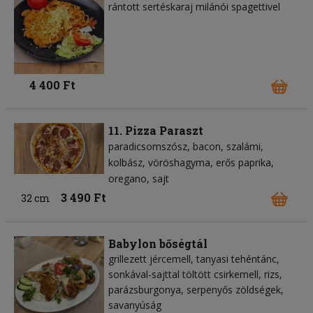
rántott sertéskaraj milánói spagettivel
4 400 Ft
11. Pizza Paraszt
paradicsomszósz
bacon
szalámi
kolbász
vöröshagyma
erős paprika
oregano
sajt
3 490 Ft
32 cm
Babylon bőségtál
grillezett jércemell, tanyasi tehéntánc,
sonkával-sajttal töltött csirkemell, rizs,
parázsburgonya, serpenyős zöldségek,
savanyúság