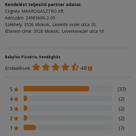
Rendelést teljesítő partner adatai:
Cégnév: MAKROGASZTRO Kft
Adószám: 24983600-2-05
Székhely: 3526 Miskolc, Levente vezér utca 10.
Étterem címe: 3526 Miskolc, Leventevezér utca 10.
Babylon Pizzéria, Vendégház
4.8
Értékelések:
5
(37)
4
(2)
3
(2)
2
(2)
1
(7)