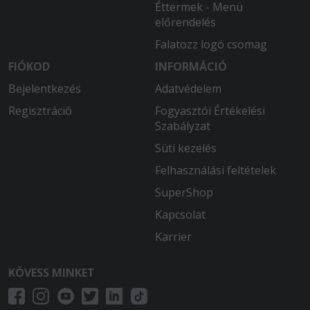
Éttermek - Menü
2025-07-12 - Zoltán:
előrendelés
Kiváló pizzákat kaptunk tőlük, mint
Falatozz logó csomag
mindig
FIÓKOD
INFORMÁCIÓ
Bejelentkezés
Adatvédelem
Regisztráció
Fogyasztói Értékelési
Szabályzat
Süti kezelés
Felhasználási feltételek
SuperShop
Kapcsolat
Karrier
KÖVESS MINKET