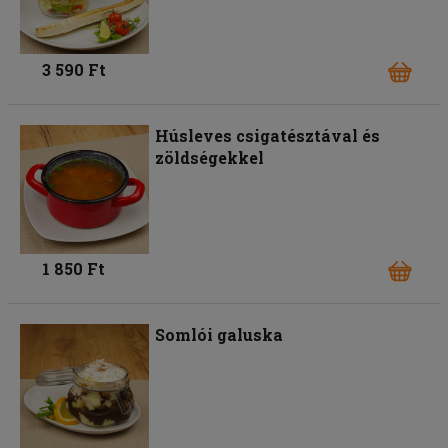
3 590 Ft
Húsleves csigatésztával és
zöldségekkel
1 850 Ft
Somlói galuska