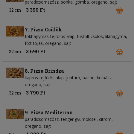
paradicsomszósz
sonka
gomba
oregano
sajt
3 390 Ft
32 cm
7. Pizza Csülök
fokhagymás-tejfölös alap
füstölt csülök
lilahagyma
főtt tojás
oregano
sajt
3 690 Ft
32 cm
8. Pizza Brindza
kapros-tejfölös alap
juhtúró
bacon
kolbász
oregano
sajt
3 790 Ft
32 cm
9. Pizza Mediterran
paradicsomszósz
tenger gyümölcsei
citrom
oregano
sajt