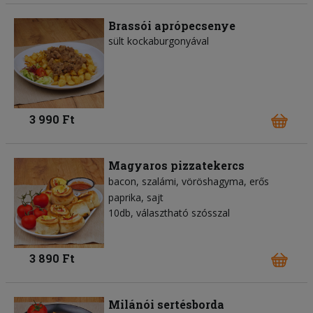
Brassói aprópecsenye
sült kockaburgonyával
3 990 Ft
Magyaros pizzatekercs
bacon
szalámi
vöröshagyma
erős
paprika
sajt
10db, választható szósszal
3 890 Ft
Milánói sertésborda