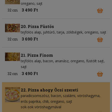
oregano
sajt
3 490 Ft
32 cm
20. Pizza Füstös
tejfölös alap
juhtúró
tarja
zöldségek
oregano
sajt
3 690 Ft
32 cm
21. Pizza Finom
tejfölös alap
bacon
ananász
oregano
füstölt sajt
sajt
3 490 Ft
32 cm
22. Pizza ahogy Öcsi szereti
paradicsomszósz
bacon
szalámi
vöröshagyma
erős paprika
chili
oregano
sajt
sok-sok vöröshagymával