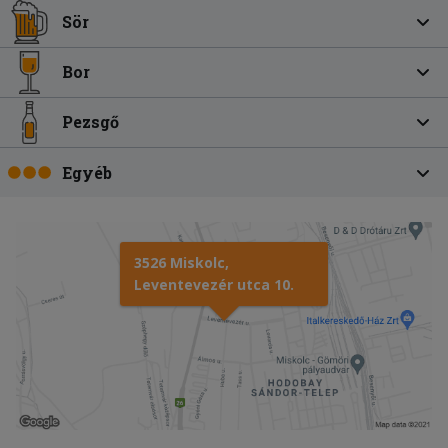
Sör
Bor
Pezsgő
Egyéb
3526 Miskolc,
Leventevezér utca 10.