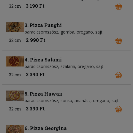
3 190 Ft
32 cm
3. Pizza Funghi
paradicsomszósz
gomba
oregano
sajt
2 990 Ft
32 cm
4. Pizza Salami
paradicsomszósz
szalámi
oregano
sajt
3 390 Ft
32 cm
5. Pizza Hawaii
paradicsomszósz
sonka
ananász
oregano
sajt
3 390 Ft
32 cm
6. Pizza Georgina