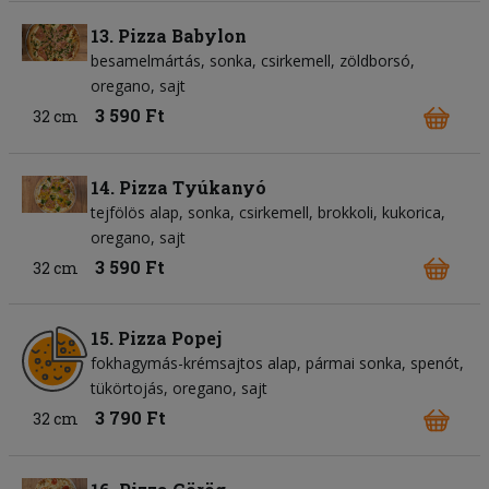
13. Pizza Babylon
besamelmártás
sonka
csirkemell
zöldborsó
oregano
sajt
3 590 Ft
32 cm
14. Pizza Tyúkanyó
tejfölös alap
sonka
csirkemell
brokkoli
kukorica
oregano
sajt
3 590 Ft
32 cm
15. Pizza Popej
fokhagymás-krémsajtos alap
pármai sonka
spenót
tükörtojás
oregano
sajt
3 790 Ft
32 cm