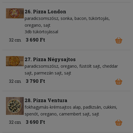
26. Pizza London
paradicsomszósz
sonka
bacon
tükörtojás
oregano
sajt
3db tükörtojással
3 690 Ft
32 cm
27. Pizza Négysajtos
paradicsomszósz
oregano
füstölt sajt
cheddar
sajt
parmezán sajt
sajt
3 790 Ft
32 cm
28. Pizza Ventura
fokhagymás-krémsajtos alap
padlizsán
cukkini
spenót
oregano
camembert sajt
sajt
3 690 Ft
32 cm