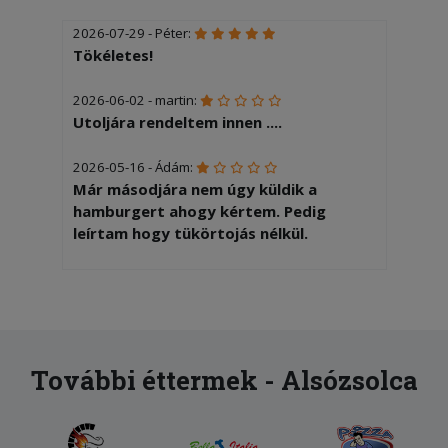
2026-07-29 - Péter:
Tökéletes!
2026-06-02 - martin:
Utoljára rendeltem innen ....
2026-05-16 - Ádám:
Már másodjára nem úgy küldik a
hamburgert ahogy kértem. Pedig
leírtam hogy tükörtojás nélkül.
2026-03-08 - Germuska:
Megbízható minőség, gyors szállítás, jó
áron. Mindig tőlük rendelek.
2026-02-18 - András:
További éttermek - Alsózsolca
Köszönjük nagyon finom volt!
2026-01-22 - Zoltán: