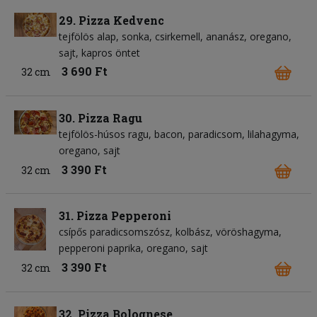
29. Pizza Kedvenc
tejfölös alap
sonka
csirkemell
ananász
oregano
sajt
kapros öntet
3 690 Ft
32 cm
30. Pizza Ragu
tejfölös-húsos ragu
bacon
paradicsom
lilahagyma
oregano
sajt
3 390 Ft
32 cm
31. Pizza Pepperoni
csípős paradicsomszósz
kolbász
vöröshagyma
pepperoni paprika
oregano
sajt
3 390 Ft
32 cm
32. Pizza Bolognese