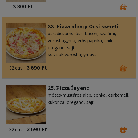
2 300 Ft
22. Pizza ahogy Öcsi szereti
paradicsomszósz
bacon
szalámi
vöröshagyma
erős paprika
chili
oregano
sajt
sok-sok vöröshagymával
3 690 Ft
32 cm
25. Pizza Ínyenc
mézes-mustáros alap
sonka
csirkemell
kukorica
oregano
sajt
3 690 Ft
32 cm