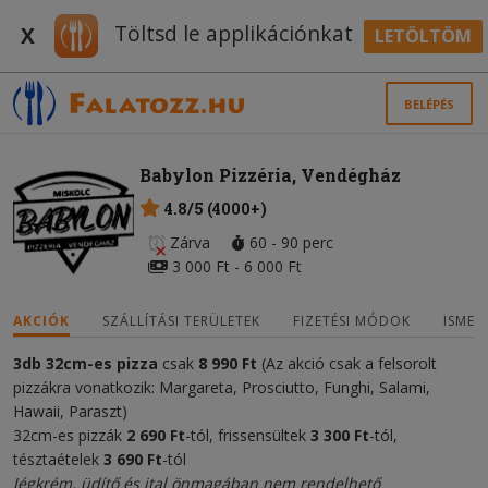
Töltsd le applikációnkat
X
LETÖLTÖM
BELÉPÉS
Babylon Pizzéria, Vendégház
4.8/5 (4000+)
Zárva
60 - 90 perc
3 000 Ft - 6 000 Ft
AKCIÓK
SZÁLLÍTÁSI TERÜLETEK
FIZETÉSI MÓDOK
ISMER
3db 32cm-es pizza
csak
8 990 Ft
(Az akció csak a felsorolt
pizzákra vonatkozik: Margareta, Prosciutto, Funghi, Salami,
Hawaii, Paraszt)
32cm-es pizzák
2 690 Ft
-tól, frissensültek
3 300 Ft
-tól,
tésztaételek
3 690 Ft
-tól
Jégkrém, üdítő és ital önmagában nem rendelhető