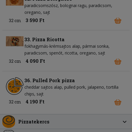
paradicsomszósz
bolognai ragu
paradicsom
oregano
sajt
3 590 Ft
32 cm
33. Pizza Ricotta
fokhagymás-krémsajtos alap
pármai sonka
paradicsom
spenót
ricotta
oregano
sajt
4 090 Ft
32 cm
36. Pulled Pork pizza
cheddar sajtos alap
pulled pork
jalapeno
tortilla
chips
sajt
4 190 Ft
32 cm
Pizzatekercs