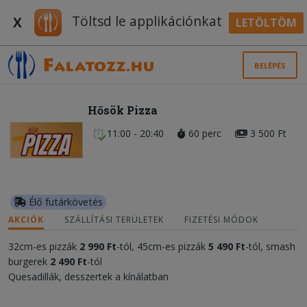
Töltsd le applikációnkat
X
LETÖLTÖM
BELÉPÉS
Hősök Pizza
11:00 - 20:40
60 perc
3 500 Ft
Élő futárkövetés
AKCIÓK
SZÁLLÍTÁSI TERÜLETEK
FIZETÉSI MÓDOK
32cm-es pizzák
2 990 Ft
-tól, 45cm-es pizzák
5 490 Ft
-tól, smash
burgerek
2 490 Ft
-tól
Quesadillák, desszertek a kínálatban