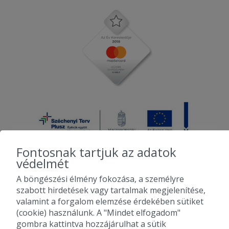
Fontosnak tartjuk az adatok
védelmét
A böngészési élmény fokozása, a személyre
2010-2026 Copyright - Falatozz.hu - Diston-line Kft.
szabott hirdetések vagy tartalmak megjelenítése,
valamint a forgalom elemzése érdekében sütiket
Pizza, gyros, hamburger, menük kedvező áron, egy helyen az összes
(cookie) használunk. A "Mindet elfogadom"
étterem ajánlata.
gombra kattintva hozzájárulhat a sütik