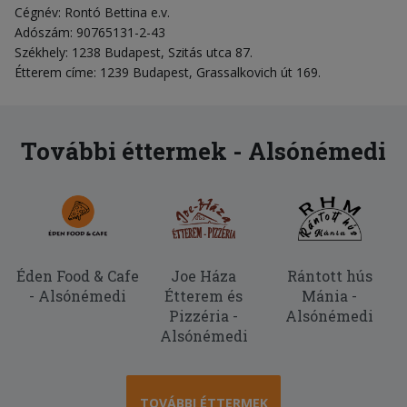
Cégnév: Rontó Bettina e.v.
Adószám: 90765131-2-43
Székhely: 1238 Budapest, Szitás utca 87.
Étterem címe: 1239 Budapest, Grassalkovich út 169.
További éttermek - Alsónémedi
Éden Food & Cafe
Joe Háza
Rántott hús
- Alsónémedi
Étterem és
Mánia -
Pizzéria -
Alsónémedi
Alsónémedi
TOVÁBBI ÉTTERMEK