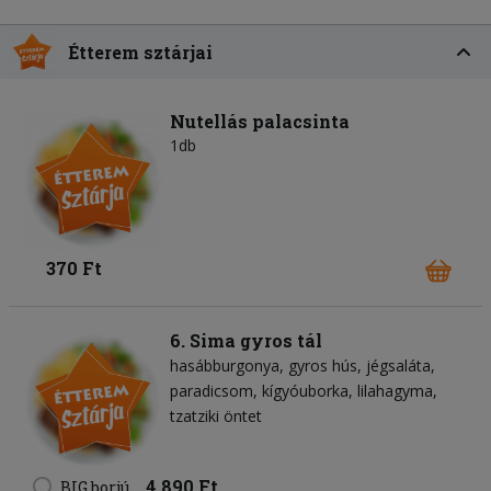
Étterem sztárjai
Nutellás palacsinta
1db
370 Ft
6. Sima gyros tál
hasábburgonya
gyros hús
jégsaláta
paradicsom
kígyóuborka
lilahagyma
tzatziki öntet
4 890 Ft
BIG borjú