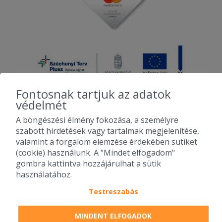
Fontosnak tartjuk az adatok
védelmét
A böngészési élmény fokozása, a személyre
2010-2026 Copyright - Falatozz.hu - Diston-line Kft.
szabott hirdetések vagy tartalmak megjelenítése,
valamint a forgalom elemzése érdekében sütiket
Pizza, gyros, hamburger, menük kedvező áron, egy helyen az összes
(cookie) használunk. A "Mindet elfogadom"
étterem ajánlata.
gombra kattintva hozzájárulhat a sütik
használatához.
Testreszabás
MINDENT ELFOGADOK