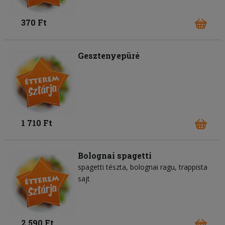
370 Ft
Gesztenyepüré
1 710 Ft
Bolognai spagetti
spagetti tészta
bolognai ragu
trappista
sajt
2 590 Ft