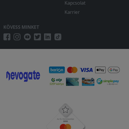
Kapcsolat
Karrier
KÖVESS MINKET