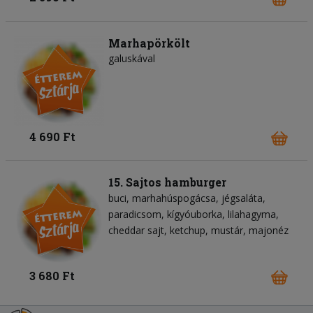
Marhapörkölt
galuskával
4 690 Ft
15. Sajtos hamburger
buci
marhahúspogácsa
jégsaláta
paradicsom
kígyóuborka
lilahagyma
cheddar sajt
ketchup
mustár
majonéz
3 680 Ft