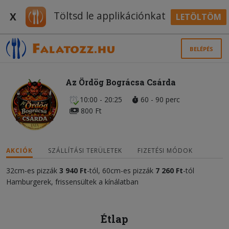
Töltsd le applikációnkat
X
LETÖLTÖM
BELÉPÉS
Az Ördög Bográcsa Csárda
10:00 - 20:25
60 - 90 perc
800 Ft
AKCIÓK
SZÁLLÍTÁSI TERÜLETEK
FIZETÉSI MÓDOK
32cm-es pizzák
3 940
F
t
-tól, 60cm-es pizzák
7 26
0
F
t
-tól
Hamburgerek, frissensültek a kínálatban
Étlap