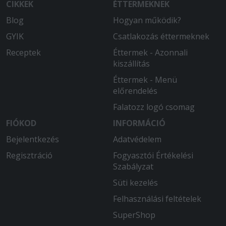
CIKKEK
ÉTTERMEKNEK
Blog
Hogyan működik?
GYIK
Csatlakozás éttermeknek
Receptek
Éttermek - Azonnali
kiszállítás
Éttermek - Menü
előrendelés
Falatozz logó csomag
FIÓKOD
INFORMÁCIÓ
Bejelentkezés
Adatvédelem
Regisztráció
Fogyasztói Értékelési
Szabályzat
Süti kezelés
Felhasználási feltételek
SuperShop