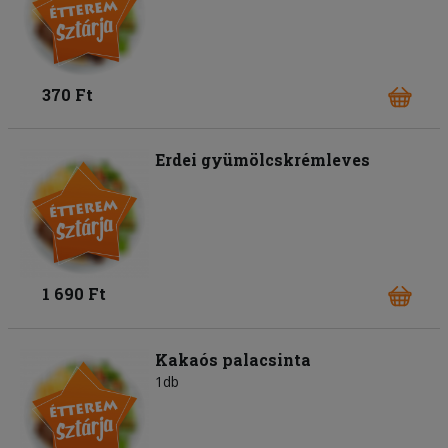
370 Ft
Erdei gyümölcskrémleves
1 690 Ft
Kakaós palacsinta
1db