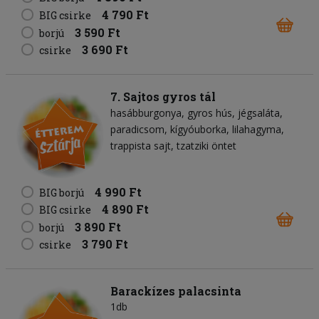
4 790 Ft
BIG csirke
3 590 Ft
borjú
3 690 Ft
csirke
7. Sajtos gyros tál
hasábburgonya
gyros hús
jégsaláta
paradicsom
kígyóuborka
lilahagyma
trappista sajt
tzatziki öntet
4 990 Ft
BIG borjú
4 890 Ft
BIG csirke
3 890 Ft
borjú
3 790 Ft
csirke
Barackízes palacsinta
1db