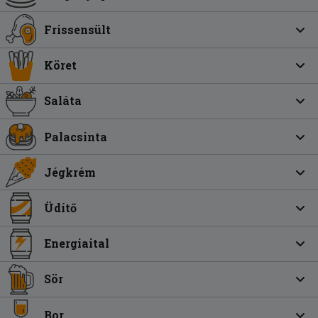
Frissensült
Köret
Saláta
Palacsinta
Jégkrém
Üdítő
Energiaital
Sör
Bor