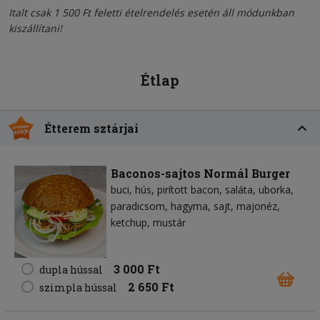
Italt csak 1 500 Ft feletti ételrendelés esetén áll módunkban
kiszállítani!
Étlap
Étterem sztárjai
Baconos-sajtos Normál Burger
buci
hús
pirított bacon
saláta
uborka
paradicsom
hagyma
sajt
majonéz
ketchup
mustár
3 000 Ft
dupla hússal
2 650 Ft
szimpla hússal