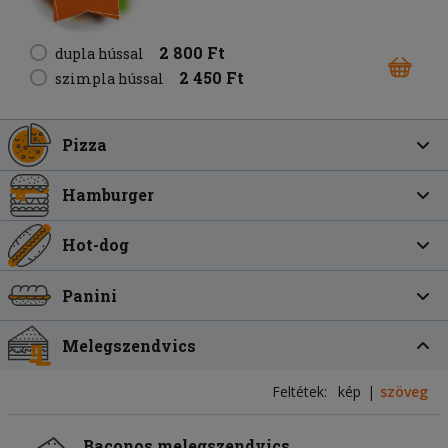
2 800 Ft
dupla hússal
2 450 Ft
szimpla hússal
Pizza
Hamburger
Hot-dog
Panini
Melegszendvics
Feltétek:
kép
szöveg
Baconos melegszendvics