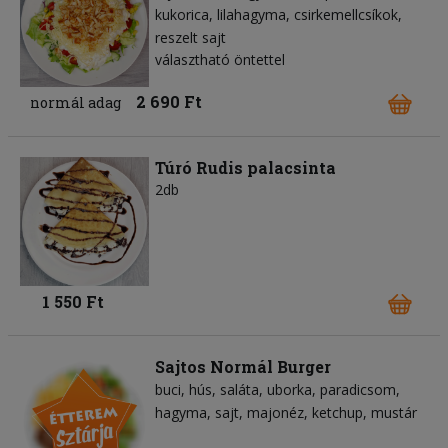
kukorica
lilahagyma
csirkemellcsíkok
reszelt sajt
választható öntettel
2 690 Ft
normál adag
Túró Rudis palacsinta
2db
1 550 Ft
Sajtos Normál Burger
buci
hús
saláta
uborka
paradicsom
hagyma
sajt
majonéz
ketchup
mustár