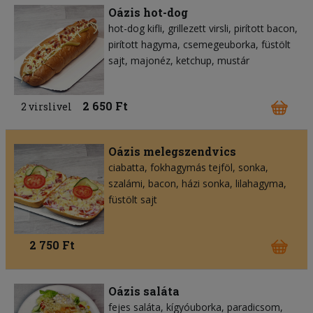
Oázis hot-dog
hot-dog kifli
grillezett virsli
pirított bacon
pirított hagyma
csemegeuborka
füstölt
sajt
majonéz
ketchup
mustár
2 650 Ft
2 virslivel
Oázis melegszendvics
ciabatta
fokhagymás tejföl
sonka
szalámi
bacon
házi sonka
lilahagyma
füstölt sajt
2 750 Ft
Oázis saláta
fejes saláta
kígyóuborka
paradicsom