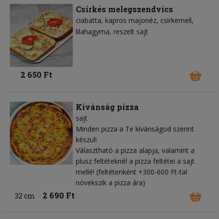
Csirkés melegszendvics
ciabatta
kapros majonéz
csirkemell
lilahagyma
reszelt sajt
2 650 Ft
Kívánság pizza
sajt
Minden pizza a Te kívánságod szerint
készül!
Választható a pizza alapja, valamint a
plusz feltéteknél a pizza feltétei a sajt
mellé! (feltétenként +300-600 Ft-tal
növekszik a pizza ára)
2 690 Ft
32 cm