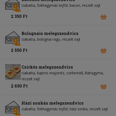
ciabatta
fokhagymás tejföl
bacon
reszelt sajt
2 350 Ft
Bolognais melegszendvics
ciabatta
bolognai ragu
reszelt sajt
2 550 Ft
Csirkés melegszendvics
ciabatta
kapros majonéz
csirkemell
lilahagyma
reszelt sajt
2 650 Ft
Házi sonkás melegszendvics
ciabatta
fokhagymás tejföl
házi sonka
reszelt sajt