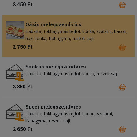
2 450 Ft
Oázis melegszendvics
ciabatta
fokhagymás tejföl
sonka
szalámi
bacon
házi sonka
lilahagyma
füstölt sajt
2 750 Ft
Sonkás melegszendvics
ciabatta
fokhagymás tejföl
sonka
reszelt sajt
2 350 Ft
Spéci melegszendvics
ciabatta
fokhagymás tejföl
bacon
szalámi
lilahagyma
reszelt sajt
2 650 Ft