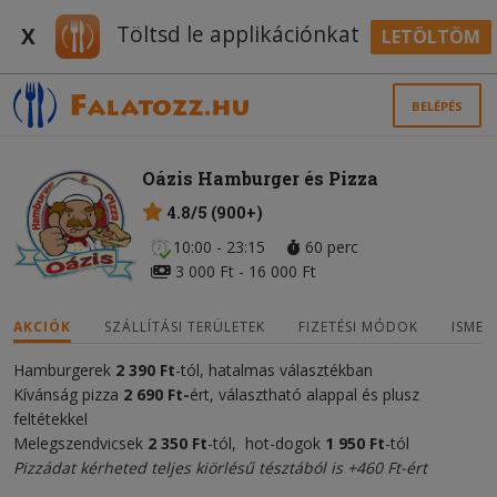
Töltsd le applikációnkat
X
LETÖLTÖM
BELÉPÉS
Oázis Hamburger és Pizza
4.8/5 (900+)
10:00 - 23:15
60 perc
3 000 Ft - 16 000 Ft
AKCIÓK
SZÁLLÍTÁSI TERÜLETEK
FIZETÉSI MÓDOK
ISMER
Hamburgerek
2 390 Ft
-tól, hatalmas választékban
Kívánság pizza
2 690 Ft-
ért, választható alappal és plusz
feltétekkel
Melegszendvicsek
2 350 Ft
-tól, hot-dogok
1 950
F
t
-tól
Pizzádat kérheted teljes kiörlésű tésztából is +460 Ft-ért