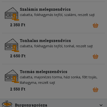
Szalámis melegszendvics
ciabatta
fokhagymás tejföl
szalámi
reszelt sajt
2 350 Ft
Tonhalas melegszendvics
ciabatta
fokhagymás tejföl
tonhal
reszelt sajt
2 650 Ft
Tormás melegszendvics
ciabatta
majonézes torma
házi sonka
főtt tojás
lilahagyma
reszelt sajt
2 550 Ft
Burgonyaprósza