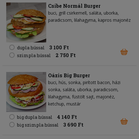
Csibe Normál Burger
buci
grill csirkemell
saláta
uborka
paradicsom
lilahagyma
kapros majonéz
3 100 Ft
dupla hússal
2 750 Ft
szimpla hússal
Oázis Big Burger
buci
hús
sonka
pirított bacon
házi
sonka
saláta
uborka
paradicsom
lilahagyma
füstölt sajt
majonéz
ketchup
mustár
4 140 Ft
big dupla hússal
3 690 Ft
big szimpla hússal