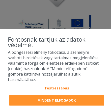
Fontosnak tartjuk az adatok
védelmét
A böngészési élmény fokozása, a személyre
2010-2026 Copyright - Falatozz.hu - Diston-line Kft.
szabott hirdetések vagy tartalmak megjelenítése,
valamint a forgalom elemzése érdekében sütiket
Pizza, gyros, hamburger, menük kedvező áron, egy helyen az összes
(cookie) használunk. A "Mindet elfogadom"
étterem ajánlata.
gombra kattintva hozzájárulhat a sütik
használatához.
Testreszabás
MINDENT ELFOGADOK