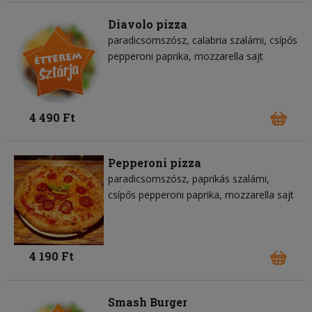
Diavolo pizza
paradicsomszósz
calabria szalámi
csípős
pepperoni paprika
mozzarella sajt
4 490 Ft
Pepperoni pizza
paradicsomszósz
paprikás szalámi
csípős pepperoni paprika
mozzarella sajt
4 190 Ft
Smash Burger