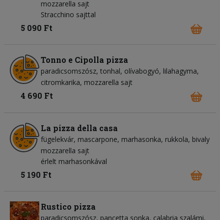
mozzarella sajt
Stracchino sajttal
5 090 Ft
Tonno e Cipolla pizza
paradicsomszósz
tonhal
olívabogyó
lilahagyma
citromkarika
mozzarella sajt
4 690 Ft
La pizza della casa
fügelekvár
mascarpone
marhasonka
rukkola
bivaly
mozzarella sajt
érlelt marhasonkával
5 190 Ft
Rustico pizza
paradicsomszósz
pancetta sonka
calabria szalámi