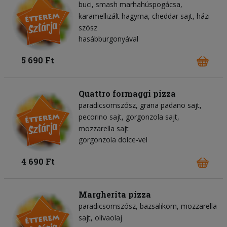
buci
smash marhahúspogácsa
karamellizált hagyma
cheddar sajt
házi
szósz
hasábburgonyával
5 690 Ft
Quattro formaggi pizza
paradicsomszósz
grana padano sajt
pecorino sajt
gorgonzola sajt
mozzarella sajt
gorgonzola dolce-vel
4 690 Ft
Margherita pizza
paradicsomszósz
bazsalikom
mozzarella
sajt
olívaolaj