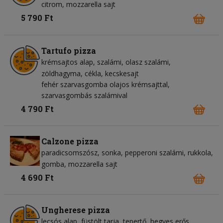
citrom
mozzarella sajt
5 790 Ft
Tartufo pizza
krémsajtos alap
szalámi
olasz szalámi
zöldhagyma
cékla
kecskesajt
fehér szarvasgomba olajos krémsajttal,
szarvasgombás szalámival
4 790 Ft
Calzone pizza
paradicsomszósz
sonka
pepperoni szalámi
rukkola
gomba
mozzarella sajt
4 690 Ft
Ungherese pizza
lecsós alap
füstölt tarja
tepertő
hegyes erős