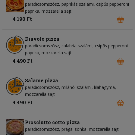
paradicsomszósz
paprikás szalámi
csípős pepperoni
paprika
mozzarella sajt
4 190 Ft
Diavolo pizza
paradicsomszósz
calabria szalámi
csípős pepperoni
paprika
mozzarella sajt
4 490 Ft
Salame pizza
paradicsomszósz
milánói szalámi
lilahagyma
mozzarella sajt
4 490 Ft
Prosciutto cotto pizza
paradicsomszósz
prágai sonka
mozzarella sajt