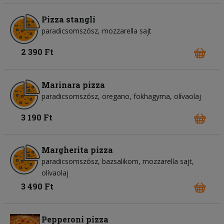
Pizza stangli
paradicsomszósz
mozzarella sajt
2 390 Ft
Marinara pizza
paradicsomszósz
oregano
fokhagyma
olívaolaj
3 190 Ft
Margherita pizza
paradicsomszósz
bazsalikom
mozzarella sajt
olívaolaj
3 490 Ft
Pepperoni pizza