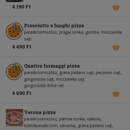
4 190 Ft
Prosciutto e funghi pizza
paradicsomszósz
prágai sonka
gomba
mozzarella
sajt
4 490 Ft
Quattro formaggi pizza
paradicsomszósz
grana padano sajt
pecorino sajt
gorgonzola sajt
mozzarella sajt
gorgonzola dolce-vel
4 690 Ft
Verona pizza
paradicsomszósz
pármai sonka
rukkola
koktélparadicsom
olívaolaj
grana padano sajt