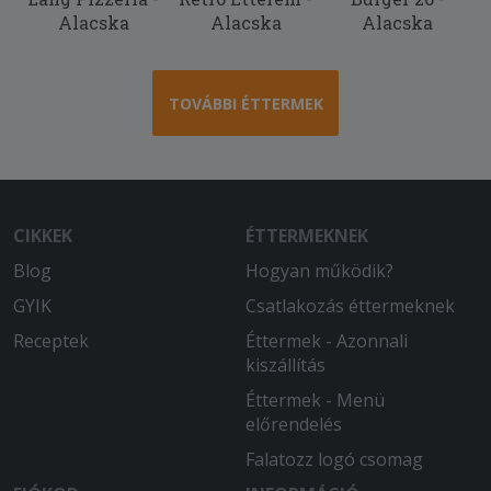
Alacska
Alacska
Alacska
TOVÁBBI ÉTTERMEK
CIKKEK
ÉTTERMEKNEK
Blog
Hogyan működik?
GYIK
Csatlakozás éttermeknek
Receptek
Éttermek - Azonnali
kiszállítás
Éttermek - Menü
előrendelés
Falatozz logó csomag