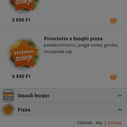
3 490 Ft
Prosciutto e funghi pizza
paradicsomszósz
prágai sonka
gomba
mozzarella sajt
4 490 Ft
Smash burger
Pizza
Feltétek:
kép
szöveg