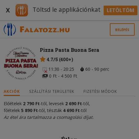
Töltsd le applikációnkat
X
LETÖLTÖM
BELÉPÉS
Pizza Pasta Buona Sera
4.7/5 (400+)
11:30 - 20:25
60 - 90 perc
0 Ft - 4 500 Ft
AKCIÓK
SZÁLLÍTÁSI TERÜLETEK
FIZETÉSI MÓDOK
Előételek
2 790 Ft
-tól, levesek
2 690 Ft
-tól,
főételek
5
890
Ft
-tól, tészták
4 690 Ft
-tól
Az étel ára tartalmazza a csomagolási díjat.