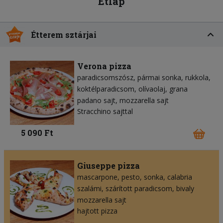
Étlap
Étterem sztárjai
Verona pizza
paradicsomszósz
pármai sonka
rukkola
koktélparadicsom
olívaolaj
grana
padano sajt
mozzarella sajt
Stracchino sajttal
5 090 Ft
Giuseppe pizza
mascarpone
pesto
sonka
calabria
szalámi
szárított paradicsom
bivaly
mozzarella sajt
hajtott pizza