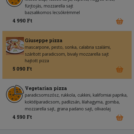
fürjtojás
mozzarella sajt
bazsalikomos lecsókrémmel
4 990 Ft
Giuseppe pizza
mascarpone
pesto
sonka
calabria szalámi
szárított paradicsom
bivaly mozzarella sajt
hajtott pizza
5 090 Ft
Vegetarian pizza
paradicsomszósz
rukkola
cukkini
kaliforniai paprika
koktélparadicsom
padlizsán
lilahagyma
gomba
mozzarella sajt
grana padano sajt
olívaolaj
4 590 Ft