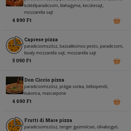
koktélparadicsom
lilahagyma
kecskesajt
mozzarella sajt
4 890 Ft
Caprese pizza
paradicsomszósz
bazsalikomos pesto
paradicsom
bivaly mozzarella sajt
mozzarella sajt
5 090 Ft
Don Ciccio pizza
paradicsomszósz
prágai sonka
bébispenót
kukorica
mascarpone
4 690 Ft
Frutti di Mare pizza
paradicsomszósz
tenger gyümölcsei
olívabogyó