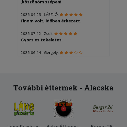
,köszönöm szépen!
2026-04-23 - LÁSZLÓ:
Finom volt, időben érkezett.
2025-07-12 - Zsolt:
Gyors es tokeletes.
2025-06-14 - Gergely:
Egy plusz feltétért 3600 ft-ot
számoltak fel, erősen sokalltuk.
További éttermek - Alacska
Láng Pizzéria -
Retro Étterem -
Burger 26 -