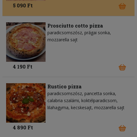
5 090 Ft
Prosciutto cotto pizza
paradicsomszósz
prágai sonka
mozzarella sajt
4 190 Ft
Rustico pizza
paradicsomszósz
pancetta sonka
calabria szalámi
koktélparadicsom
lilahagyma
kecskesajt
mozzarella sajt
4 890 Ft