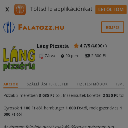
Töltsd le applikációnkat
X
LETÖLTÖM
BELÉPÉS
Láng Pizzéria
4.7/5 (4000+)
Zárva
90 perc
2 500 Ft
AKCIÓK
SZÁLLÍTÁSI TERÜLETEK
FIZETÉSI MÓDOK
ISMER
Pizzák 3 méretben
3 035
Ft
-tól, frissensültek körettel
2 850 Ft
-tól
Gyrosok
1 100
Ft
-tól, hamburger
1 600
Ft
-tól, melegszendvics
1
000
Ft
-tól
Az étterem fele-fele pizzát csak 40-60cm-es méretben tud