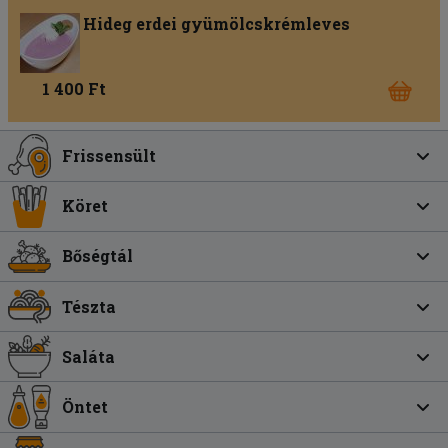
Hideg erdei gyümölcskrémleves
1 400 Ft
Frissensült
Köret
Bőségtál
Tészta
Saláta
Öntet