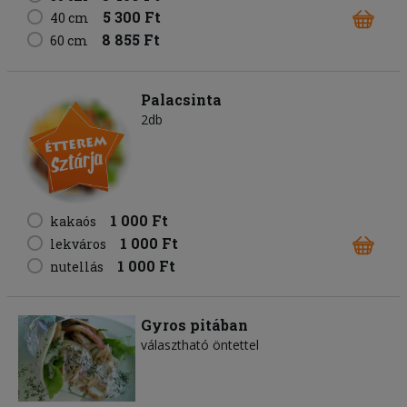
5 300 Ft
40 cm
8 855 Ft
60 cm
Palacsinta
2db
1 000 Ft
kakaós
1 000 Ft
lekváros
1 000 Ft
nutellás
Gyros pitában
választható öntettel