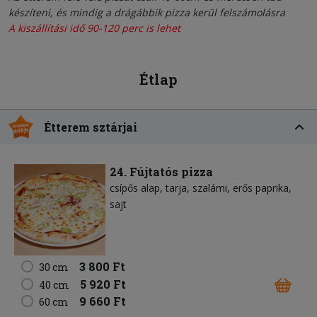
készíteni, és mindig a drágábbik pizza kerül felszámolásra
A kiszállítási idő 90-120 perc is lehet
Étlap
Étterem sztárjai
24. Fújtatós pizza
csípős alap
tarja
szalámi
erős paprika
sajt
3 800 Ft
30 cm
5 920 Ft
40 cm
9 660 Ft
60 cm