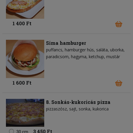
1 400 Ft
Sima hamburger
puffancs
hamburger hús
saláta
uborka
paradicsom
hagyma
ketchup
mustár
1 600 Ft
8. Sonkás-kukoricás pizza
pizzaszósz
sajt
sonka
kukorica
3 450 Ft
30 cm