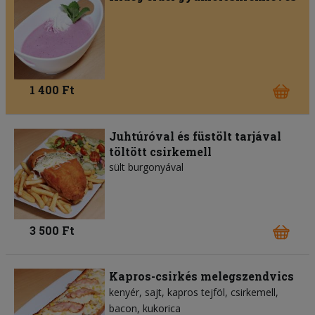
1 400 Ft
Juhtúróval és füstölt tarjával
töltött csirkemell
sült burgonyával
3 500 Ft
Kapros-csirkés melegszendvics
kenyér
sajt
kapros tejföl
csirkemell
bacon
kukorica