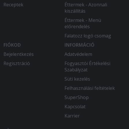
Receptek
Éttermek - Azonnali
legutolsó hívásról. 150perc után hideg
kiszállítás
pizzát kaptunk.
Éttermek - Menü
2025-07-31 - Gyula:
előrendelés
Gyors kiszállítás , finom ízek !
Falatozz logó csomag
2025-07-21 - eleonora:
FIÓKOD
INFORMÁCIÓ
Kettő pizzát rendeltünk az egyikre
Bejelentkezés
Adatvédelem
kértünk 2-.plusz feltétet a másikra
Regisztráció
semmit! És úgy érkezett meg hogy
Fogyasztói Értékelési
mind a kettőn 1-1 feltét volt a kettő
Szabályzat
feltét közül amit az 1.-pizzara
Süti kezelés
szerettünk volna nem pedig 1-1 mind a
Felhasználási feltételek
kettőre ! A figyelmesség fontos lenne!
SuperShop
2025-07-08 - :
Kapcsolat
Mindig szuper és finom étel
Karrier
2025-06-25 - :
Nagyon korrekt finom étel és gyors ki