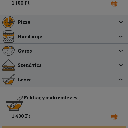
1 100 Ft
Pizza
Hamburger
Gyros
Szendvics
Leves
Fokhagymakrémleves
1 400 Ft