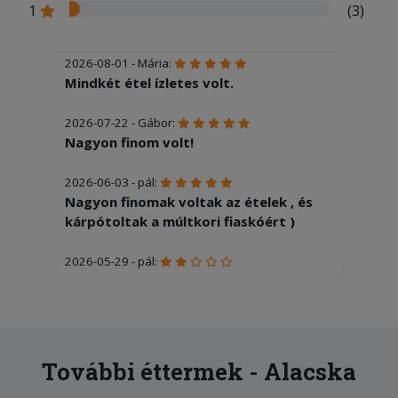
1
(3)
2026-08-01 - Mária:
Mindkét étel ízletes volt.
2026-07-22 - Gábor:
Nagyon finom volt!
2026-06-03 - pál:
Nagyon finomak voltak az ételek , és
kárpótoltak a múltkori fiaskóért )
2026-05-29 - pál:
Eddig nem volt probléma viszont a mai
rendelésemből hiányzott a tatár
mártás.. 1648 kor vettem át a
becsomagolt ételt , 1650 kor jeleztem a
hibát , eddig 30 perc alatt nem tudták
További éttermek - Alacska
korrigálni a hiányt