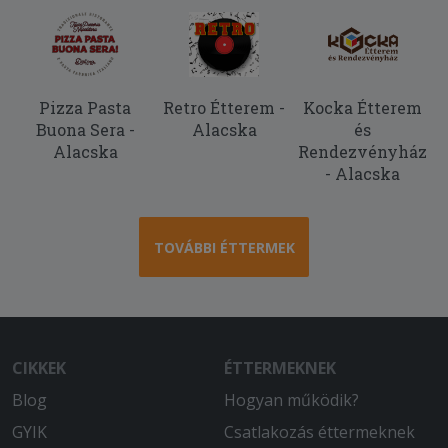
2026-01-05 - Gabriella:
A hamburger menühöz járó üditő nem
érkezett meg a rendeléssel
Pizza Pasta
Retro Étterem -
Kocka Étterem
2026-01-03 - Gábor:
Buona Sera -
Alacska
és
Mint mindig most is nagyon finom volt.
Alacska
Rendezvényház
- Alacska
2025-10-30 - József:
A palacsinta ismét ehetetlen volt, nem
beszélve egy hajszál is a számba
került....
TOVÁBBI ÉTTERMEK
2025-10-09 - :
A pizza teszta nem volt at sulve es el
volt azva
CIKKEK
ÉTTERMEKNEK
2025-08-04 - Csenge:
Blog
Hogyan működik?
Futár elmondása alapján 8-szor hívta a
telefonszámot, nem csörgött 1x sem.
GYIK
Csatlakozás éttermeknek
Semmilyen értesítés nem jött csak a