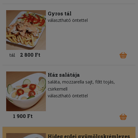
Gyros tál
választható öntettel
2 800 Ft
tál
Ház salátája
saláta
mozzarella sajt
főtt tojás
csirkemell
választható öntettel
1 900 Ft
Hideg erdei gyümölcskrémleves