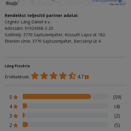
Rendelést teljesítő partner adatai:
Cégnév: Láng Dániel e.v.
Adószám: 91924368-2-25
Székhely: 3770 Sajószentpéter, Kossuth Lajos út 182.
Étterem címe: 3770 Sajószentpéter, Bercsényi út 4.
Láng Pizzéria
4.7
Értékelések:
5
(59)
4
(4)
3
(2)
2
(5)