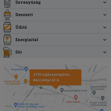
Savanyúság
Desszert
Üdítő
Energiaital
Sör
3770 Sajószentpéter,
Bercsényi út 4.