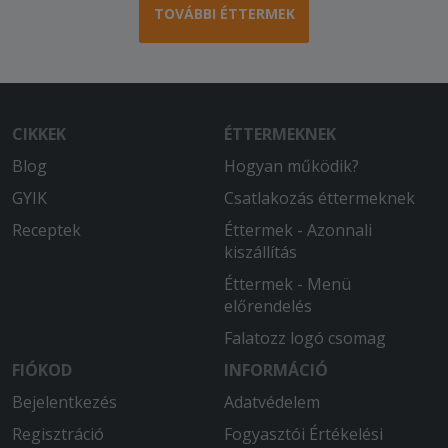
TOVÁBBI ÉTTERMEK
CIKKEK
ÉTTERMEKNEK
Blog
Hogyan működik?
GYIK
Csatlakozás éttermeknek
Receptek
Éttermek - Azonnali
kiszállítás
Éttermek - Menü
előrendelés
Falatozz logó csomag
FIÓKOD
INFORMÁCIÓ
Bejelentkezés
Adatvédelem
Regisztráció
Fogyasztói Értékelési