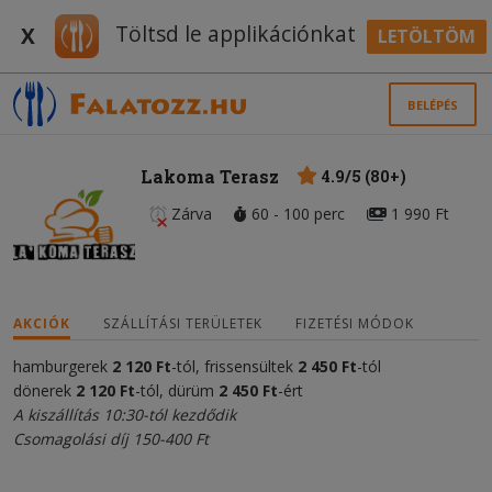
Töltsd le applikációnkat
X
LETÖLTÖM
BELÉPÉS
Lakoma Terasz
4.9/5 (80+)
Zárva
60 - 100 perc
1 990 Ft
AKCIÓK
SZÁLLÍTÁSI TERÜLETEK
FIZETÉSI MÓDOK
hamburgerek
2
120 Ft
-tól, frissensültek
2 450 Ft
-tól
dönerek
2
120 Ft
-tól, dürüm
2 450 Ft
-ért
A kiszállítás 10:30-tól kezdődik
Csomagolási díj 150-400 Ft