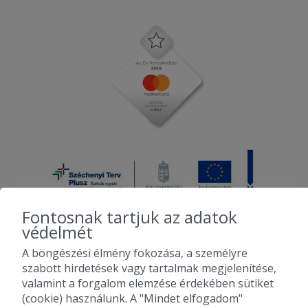
Fontosnak tartjuk az adatok
védelmét
A böngészési élmény fokozása, a személyre
2010-2026 Copyright - Falatozz.hu - Diston-line Kft.
szabott hirdetések vagy tartalmak megjelenítése,
valamint a forgalom elemzése érdekében sütiket
Pizza, gyros, hamburger, menük kedvező áron, egy helyen az összes
(cookie) használunk. A "Mindet elfogadom"
étterem ajánlata.