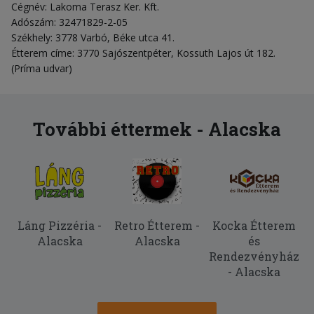
Cégnév: Lakoma Terasz Ker. Kft.
Adószám: 32471829-2-05
Székhely: 3778 Varbó, Béke utca 41.
Étterem címe: 3770 Sajószentpéter, Kossuth Lajos út 182.
(Príma udvar)
További éttermek - Alacska
Láng Pizzéria -
Retro Étterem -
Kocka Étterem
Alacska
Alacska
és
Rendezvényház
- Alacska