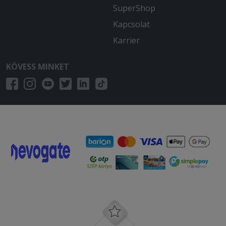
SuperShop
Kapcsolat
Karrier
KÖVESS MINKET