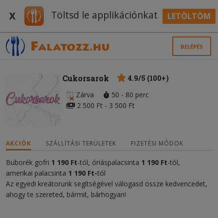
Töltsd le applikációnkat
X
LETÖLTÖM
BELÉPÉS
Cukorsarok
4.9/5 (100+)
Zárva
50 - 80 perc
2 500 Ft - 3 500 Ft
AKCIÓK
SZÁLLÍTÁSI TERÜLETEK
FIZETÉSI MÓDOK
Buborék gofri
1 190 Ft
-tól, óriáspalacsinta
1 190 Ft
-tól,
amerikai palacsinta
1 190 Ft-
tól
Az egyedi kreátorunk segítségével válogasd össze kedvencedet,
ahogy te szereted, bármit, bárhogyan!