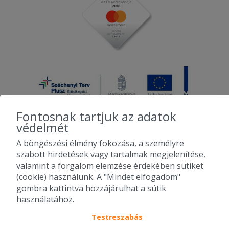
Fontosnak tartjuk az adatok
védelmét
A böngészési élmény fokozása, a személyre
2010-2026 Copyright - Falatozz.hu - Diston-line Kft.
szabott hirdetések vagy tartalmak megjelenítése,
valamint a forgalom elemzése érdekében sütiket
Pizza, gyros, hamburger, menük kedvező áron, egy helyen az összes
(cookie) használunk. A "Mindet elfogadom"
étterem ajánlata.
gombra kattintva hozzájárulhat a sütik
használatához.
Testreszabás