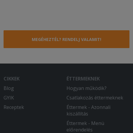
MEGÉHEZTÉL? RENDELJ VALAMIT!
CIKKEK
ÉTTERMEKNEK
Blog
Hogyan működik?
GYIK
Csatlakozás éttermeknek
Receptek
Éttermek - Azonnali
kiszállítás
Éttermek - Menü
előrendelés