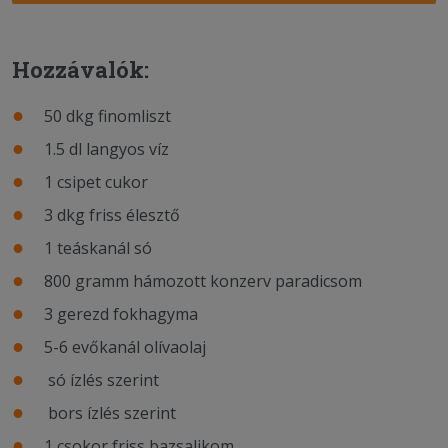
Hozzávalók:
50 dkg finomliszt
1.5 dl langyos víz
1 csipet cukor
3 dkg friss élesztő
1 teáskanál só
800 gramm hámozott konzerv paradicsom
3 gerezd fokhagyma
5-6 evőkanál olívaolaj
só ízlés szerint
bors ízlés szerint
1 csokor friss bazsalikom