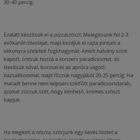
30-40 percig.
Ezalatt készítsük el a
pizza
szószt. Melegítsünk fel 2-3
evőkanál olívolajat, majd kezdjük el rajta pirítani a
vékonyra szeletelt fogkhagymát. Amint halvány színt
kapott, öntsük hozzá a konzerv paradicsomot, és
ízesítsük sóval, borssal és az apróra vágott
bazsalikommal, majd főzzük nagyjából 20-25 percig. Ha
maradt benne nem teljesen szétfőtt paradicsomdarab,
azokat zúzzuk szét, hogy kenhető, krémes szószt
kapjuk.
Ha megkelt a
tészta
, szórjunk egy kevés lisztet a