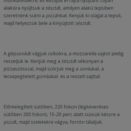
munkafelületre, és kezdjük el rajta nyújtani. Olyan
alakúra nyújtsuk a
tésztá
t, amilyen alakú tepsiben
szeretnénk sütni a
pizzá
nkat. Kenjük ki olajjal a tepsit,
majd helyezzük bele a kinyújtott
tésztá
t.
A gép
sonká
t vágjuk csíkokra, a mozzarella sajtot pedig
reszeljük le. Kenjük meg a
tésztá
t vékonyan a
pizzaszósszal, majd szórjuk meg a
sonká
val, a
lecsepegtetett
gombá
val és a reszelt sajttal.
Előmelegített sütőben, 220 fokon (légkeveréses
sütőben 200 fokon), 15-20 perc alatt süssük készre a
pizzá
t, majd szeletekre vágva, forrón tálaljuk.