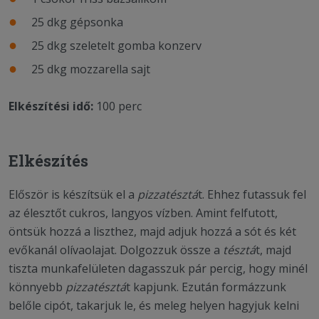
25 dkg gépsonka
25 dkg szeletelt gomba konzerv
25 dkg mozzarella sajt
Elkészítési idő:
100 perc
Elkészítés
Először is készítsük el a
pizzatésztá
t. Ehhez futassuk fel
az élesztőt cukros, langyos vízben. Amint felfutott,
öntsük hozzá a liszthez, majd adjuk hozzá a sót és két
evőkanál olívaolajat. Dolgozzuk össze a
tésztá
t, majd
tiszta munkafelületen dagasszuk pár percig, hogy minél
könnyebb
pizzatésztá
t kapjunk. Ezután formázzunk
belőle cipót, takarjuk le, és meleg helyen hagyjuk kelni