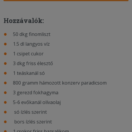
Hozzávalók:
50 dkg finomliszt
1.5 dl langyos víz
1 csipet cukor
3 dkg friss élesztő
1 teáskanál só
800 gramm hámozott konzerv paradicsom
3 gerezd fokhagyma
5-6 evőkanál olívaolaj
só ízlés szerint
bors ízlés szerint
1 csokor friss bazsalikom