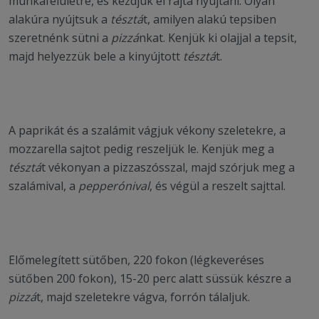
munkafelületre, és kezdjük el rajta nyújtani. Olyan
alakúra nyújtsuk a
tésztá
t, amilyen alakú tepsiben
szeretnénk sütni a
pizzá
nkat. Kenjük ki olajjal a tepsit,
majd helyezzük bele a kinyújtott
tésztá
t.
A paprikát és a szalámit vágjuk vékony szeletekre, a
mozzarella sajtot pedig reszeljük le. Kenjük meg a
tésztá
t vékonyan a pizzaszósszal, majd szórjuk meg a
szalámival, a
pepperónival
, és végül a reszelt sajttal.
Előmelegített sütőben, 220 fokon (légkeveréses
sütőben 200 fokon), 15-20 perc alatt süssük készre a
pizzá
t, majd szeletekre vágva, forrón tálaljuk.