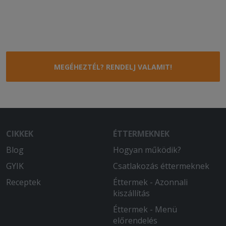
MEGÉHEZTÉL? RENDELJ VALAMIT!
CIKKEK
ÉTTERMEKNEK
Blog
Hogyan működik?
GYIK
Csatlakozás éttermeknek
Receptek
Éttermek - Azonnali
kiszállítás
Éttermek - Menü
előrendelés