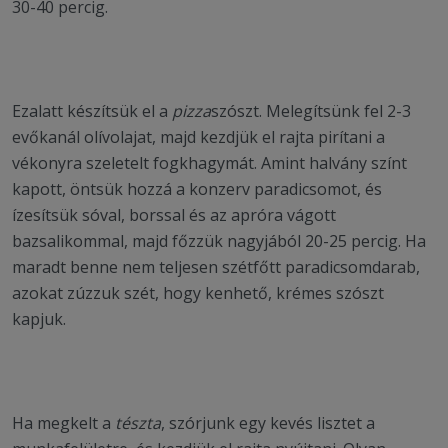
30-40 percig.
Ezalatt készítsük el a
pizza
szószt. Melegítsünk fel 2-3
evőkanál olívolajat, majd kezdjük el rajta pirítani a
vékonyra szeletelt fogkhagymát. Amint halvány színt
kapott, öntsük hozzá a konzerv paradicsomot, és
ízesítsük sóval, borssal és az apróra vágott
bazsalikommal, majd főzzük nagyjából 20-25 percig. Ha
maradt benne nem teljesen szétfőtt paradicsomdarab,
azokat zúzzuk szét, hogy kenhető, krémes szószt
kapjuk.
Ha megkelt a
tészta
, szórjunk egy kevés lisztet a