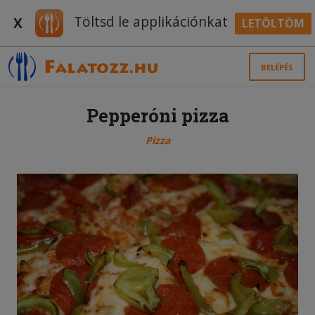
Töltsd le applikációnkat
X
LETÖLTÖM
BELÉPÉS
Pepperóni pizza
Pizza