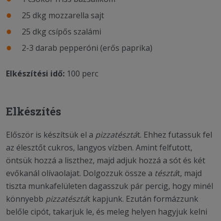
25 dkg mozzarella sajt
25 dkg csípős szalámi
2-3 darab pepperóni (erős paprika)
Elkészítési idő:
100 perc
Elkészítés
Először is készítsük el a
pizzatésztá
t. Ehhez futassuk fel
az élesztőt cukros, langyos vízben. Amint felfutott,
öntsük hozzá a liszthez, majd adjuk hozzá a sót és két
evőkanál olívaolajat. Dolgozzuk össze a
tésztá
t, majd
tiszta munkafelületen dagasszuk pár percig, hogy minél
könnyebb
pizzatésztá
t kapjunk. Ezután formázzunk
belőle cipót, takarjuk le, és meleg helyen hagyjuk kelni