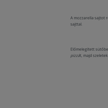
A mozzarella sajtot r
sajttal.
Előmelegített sütőbe
pizzá
t, majd szeletek