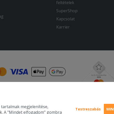
feltételek
SuperShop
ag
Kapcsolat
Karrier
 tartalmak megjelenítése,
Testreszabás
MIN
nk. A "Mindet elfogadom" gombra