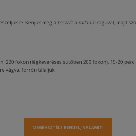
eszeljük le. Kenjük meg a
tésztá
t a
milánói
raguval, majd szó
n, 220 fokon (légkeveréses sütőben 200 fokon), 15-20 perc 
re vágva, forrón tálaljuk.
MEGÉHEZTÉL? RENDELJ VALAMIT!