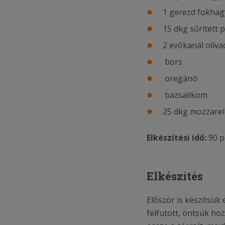
1 gerezd fokha
15 dkg sűrített 
2 evőkanál olíva
bors
oregánó
bazsalikom
25 dkg mozzarell
Elkészítési idő:
90 p
Elkészítés
Először is készítsük 
felfutott, öntsük hoz