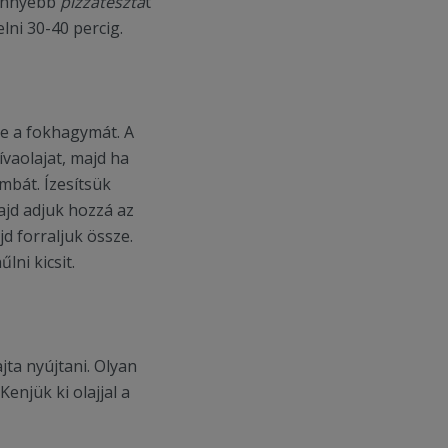
könnyebb
pizzatésztá
t
lni 30-40 percig.
ze a fokhagymát. A
ívaolajat, majd ha
mbát. Ízesítsük
ajd adjuk hozzá az
d forraljuk össze.
lni kicsit.
jta nyújtani. Olyan
 Kenjük ki olajjal a