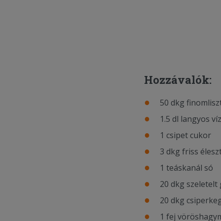
Hozzávalók:
50 dkg finomlisz
1.5 dl langyos ví
1 csipet cukor
3 dkg friss élesz
1 teáskanál só
20 dkg szeletel
20 dkg csiperk
1 fej vöröshagy