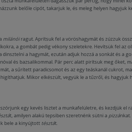
d tiszta munkafelületen dagasszuk pár percig, hogy minél 
ázzunk belőle cipót, takarjuk le, és meleg helyen hagyjuk ke
 a
milánói
ragut. Aprítsuk fel a vöröshagymát és zúzzuk öss
kokra, a gombát pedig vékony szeletekre. Hevítsük fel az ol
jta dinsztelni a hagymát, ezután adjuk hozzá a sonkát és a go
ánóval és bazsalikommal. Pár perc alatt pirítsuk meg őket, m
át, a sűrített paradicsomot és az egy teáskanál cukrot, maj
higíthatjuk. Mikor elkészült, vegyük le a tűzről, és hagyjuk hű
, szórjunk egy kevés lisztet a munkafelületre, és kezdjük el ra
észtá
t, amilyen alakú tepsiben szeretnénk sütni a
pizzá
nkat.
k bele a kinyújtott
tésztá
t.