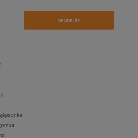
RENDELÉS
t
z
tő
t gépsonka
egomba
ma