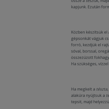
össze a
tésztá
t, maj
kapjunk. Ezután form
Közben készítsük el
gépsonkát vágjuk csí
forró, kezdjük el ra
sóval, borssal, oreg
összezúzott fokhagym
Ha szükséges, vízzel 
Ha megkelt a
tészta
alakúra nyújtsuk a
t
tepsit, majd helyezzü