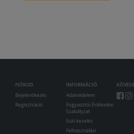
FIÓKOD
INFORMÁCIÓ
KÖVES
Bejelentkezés
Adatvédelem
Regisztráció
Fogyasztói Értékelési
Szabályzat
Süti kezelés
Felhasználási