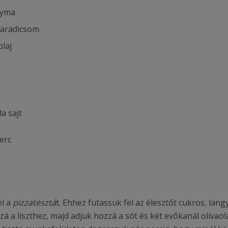
gyma
paradicsom
olaj
a sajt
erc
el a
pizzatésztá
t. Ehhez futassuk fel az élesztőt cukros, lan
zá a liszthez, majd adjuk hozzá a sót és két evőkanál olívao