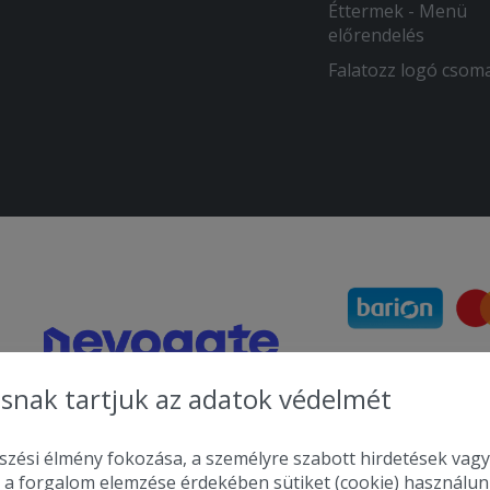
Éttermek - Menü
előrendelés
Falatozz logó csom
snak tartjuk az adatok védelmét
zési élmény fokozása, a személyre szabott hirdetések vagy
 a forgalom elemzése érdekében sütiket (cookie) használu