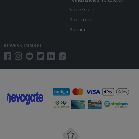
SuperShop
Kapcsolat
Karrier
KÖVESS MINKET