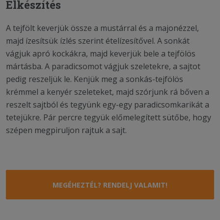
Elkészítés
A tejfölt keverjük össze a mustárral és a majonézzel,
majd ízesítsük ízlés szerint ételízesítővel. A sonkát
vágjuk apró kockákra, majd keverjük bele a tejfölös
mártásba. A paradicsomot vágjuk szeletekre, a sajtot
pedig reszeljük le. Kenjük meg a sonkás-tejfölös
krémmel a kenyér szeleteket, majd szórjunk rá bőven a
reszelt sajtból és tegyünk egy-egy paradicsomkarikát a
tetejükre. Pár percre tegyük előmelegített sütőbe, hogy
szépen megpiruljon rajtuk a sajt.
MEGÉHEZTÉL? RENDELJ VALAMIT!