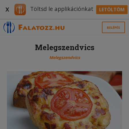
Töltsd le applikációnkat
X
LETÖLTÖM
BELÉPÉS
Melegszendvics
Melegszendvics