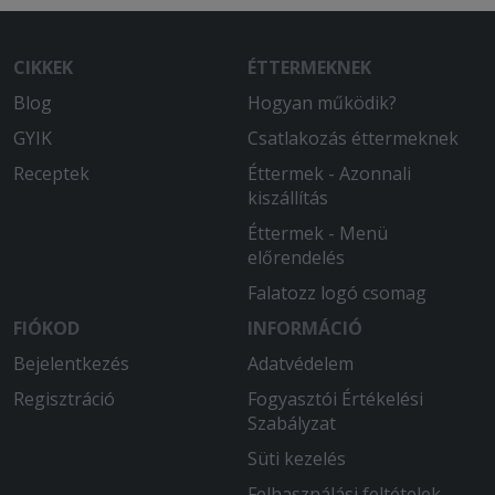
CIKKEK
ÉTTERMEKNEK
Blog
Hogyan működik?
GYIK
Csatlakozás éttermeknek
Receptek
Éttermek - Azonnali
kiszállítás
Éttermek - Menü
előrendelés
Falatozz logó csomag
FIÓKOD
INFORMÁCIÓ
Bejelentkezés
Adatvédelem
Regisztráció
Fogyasztói Értékelési
Szabályzat
Süti kezelés
Felhasználási feltételek