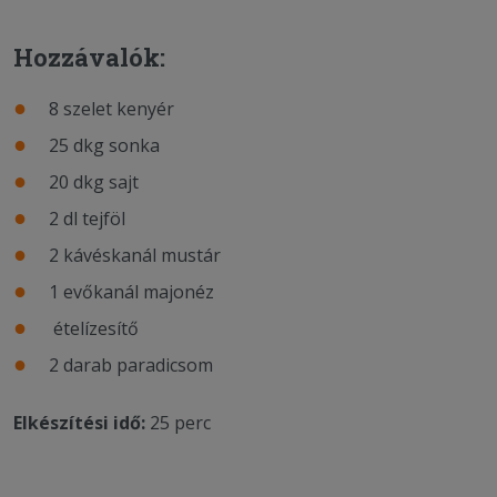
Hozzávalók:
8 szelet kenyér
25 dkg sonka
20 dkg sajt
2 dl tejföl
2 kávéskanál mustár
1 evőkanál majonéz
ételízesítő
2 darab paradicsom
Elkészítési idő:
25 perc