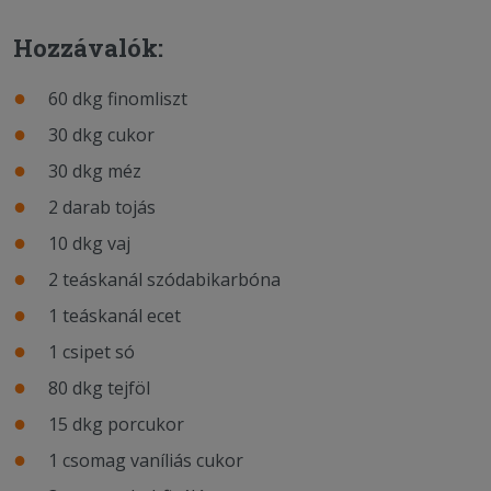
Hozzávalók:
60 dkg finomliszt
30 dkg cukor
30 dkg méz
2 darab tojás
10 dkg vaj
2 teáskanál szódabikarbóna
1 teáskanál ecet
1 csipet só
80 dkg tejföl
15 dkg porcukor
1 csomag vaníliás cukor