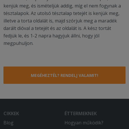
kenjük meg, és ismételjük addig, míg el nem fogynak a
tésztalapok. Az utolsó tésztalap tetejét is kenjük meg,
illetve a torta oldalát is, majd szórjuk meg a maradék
darált dióval a tetejét és az oldalát is. A kész tortát
fedjük le, és 1-2 napra hagyjuk állni, hogy jól
megpuhuljon.
MEGÉHEZTÉL? RENDELJ VALAMIT!
CIKKEK
ÉTTERMEKNEK
Blog
Hogyan működik?