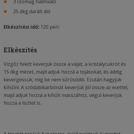
3 csomag habfixáló
25 dkg darált dió
Elkészítési idő:
120 perc
Elkészítés
Vízgőz felett keverjük össze a vajat, a kristálycukrot és
15 dkg mézet, majd adjuk hozzá a tojásokat, és addig
kevergessük, míg be nem sűrűsödik. Ezután hagyjuk
kihűlni. A szódabikarbónát keverjük jól össze az ecettel,
majd adjuk hozzá a kihűlt masszához, végül keverjük
hozzá a lisztet is.