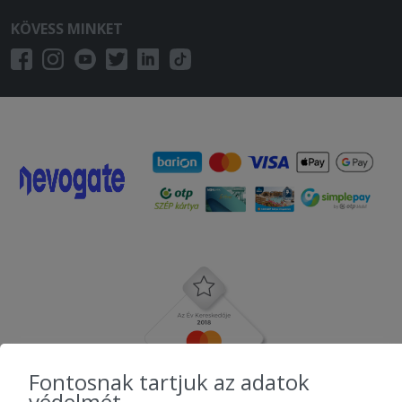
KÖVESS MINKET
Fontosnak tartjuk az adatok
védelmét