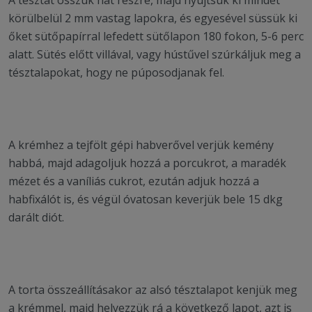
A tésztát osszuk hat részre, majd nyújtsuk ki mindet
körülbelül 2 mm vastag lapokra, és egyesével süssük ki
őket sütőpapírral lefedett sütőlapon 180 fokon, 5-6 perc
alatt. Sütés előtt villával, vagy hústűvel szúrkáljuk meg a
tésztalapokat, hogy ne púposodjanak fel.
A krémhez a tejfölt gépi habverővel verjük kemény
habbá, majd adagoljuk hozzá a porcukrot, a maradék
mézet és a vaníliás cukrot, ezután adjuk hozzá a
habfixálót is, és végül óvatosan keverjük bele 15 dkg
darált diót.
A torta összeállításakor az alsó tésztalapot kenjük meg
a krémmel, majd helyezzük rá a következő lapot, azt is