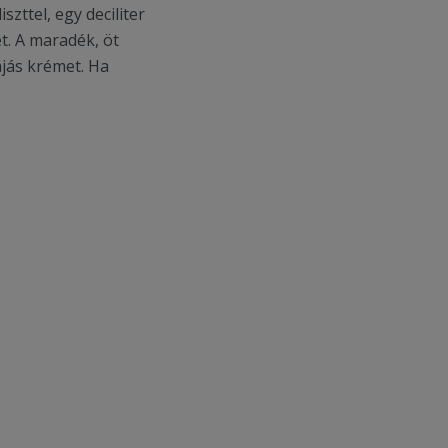
szttel, egy deciliter
ét. A maradék, öt
ájás krémet. Ha