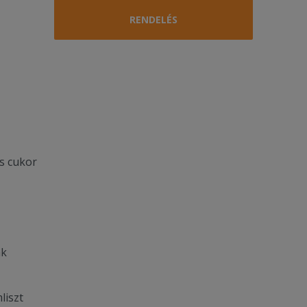
RENDELÉS
s cukor
ák
liszt