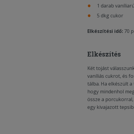
1 darab vaníliar
5 dkg cukor
Elkészítési idő:
70 p
Elkészítés
Két tojást válasszunk
vaníliás cukrot, és f
tálba. Ha elkészült a
hogy mindenhol megáz
össze a porcukorral,
egy kivajazott tepsi