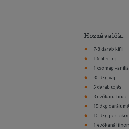
Hozzávalók:
7-8 darab kifli
1.6 liter tej
1 csomag vaníliá
30 dkg vaj
5 darab tojás
3 evőkanál méz
15 dkg darált m
10 dkg porcukor
1 evőkanál finom