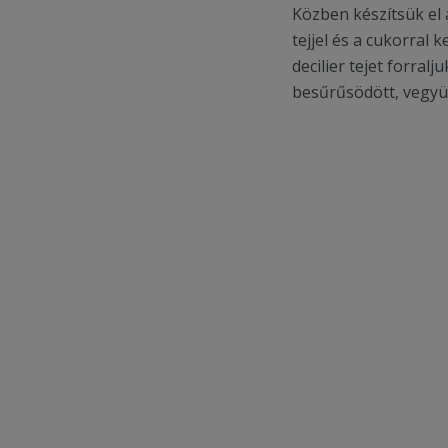
Közben készítsük el a
tejjel és a cukorral 
decilier tejet forral
besűrűsödött, vegyük