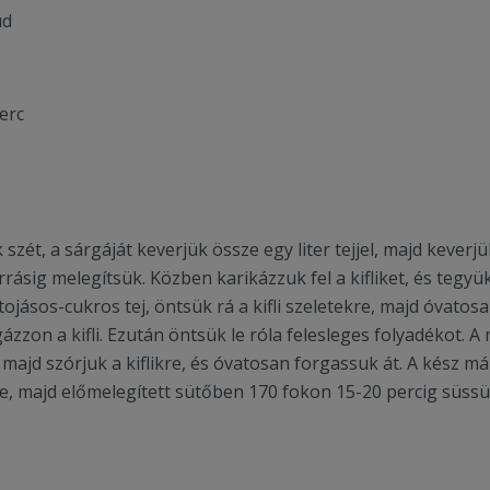
úd
erc
 szét, a sárgáját keverjük össze egy liter tejjel, majd keverj
orrásig melegítsük. Közben karikázzuk fel a kifliket, és tegy
 tojásos-cukros tej, öntsük rá a kifli szeletekre, majd óvatos
zon a kifli. Ezután öntsük le róla felesleges folyadékot. A
 majd szórjuk a kiflikre, és óvatosan forgassuk át. A kész 
be, majd előmelegített sütőben 170 fokon 15-20 percig süssü