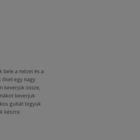
ük bele a mézet és a
ük őket egy nagy
an keverjük össze,
 mákot keverjük
mákos gubát tegyük
k készre.