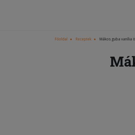
Főoldal
Receptek
Mákos guba vanília ö
Mák