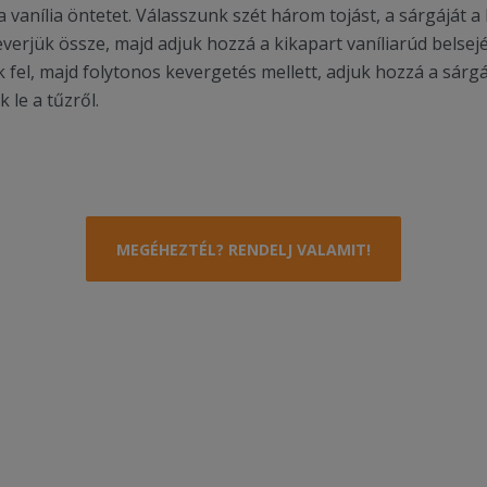
 vanília öntetet. Válasszunk szét három tojást, a sárgáját a li
keverjük össze, majd adjuk hozzá a kikapart vaníliarúd belsej
juk fel, majd folytonos kevergetés mellett, adjuk hozzá a sárg
 le a tűzről.
MEGÉHEZTÉL? RENDELJ VALAMIT!