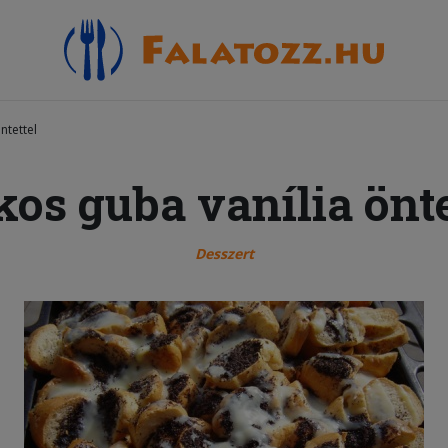
ntettel
os guba vanília önte
Desszert