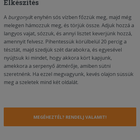
Elkészítés
A
burgonyá
t enyhén sós vízben főzzük meg, majd még
melegen hámozzuk meg, és törjük össze. Adjuk hozzá a
langyos vajat, sózzuk, és annyi lisztet keverjünk hozzá,
amennyit felvesz. Pihentessük körülbelül 20 percig a
tésztát, majd szedjük szét darabokra, és egyesével
nyújtsuk ki mindet, hogy akkora kört kapjunk,
amekkora a serpenyő átmérője, amiben sütni
szeretnénk. Ha ezzel megvagyunk, kevés olajon süssük
meg a szeletek mind két oldalát.
MEGÉHEZTÉL? RENDELJ VALAMIT!