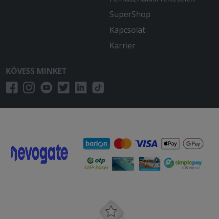
SuperShop
Kapcsolat
Karrier
KÖVESS MINKET