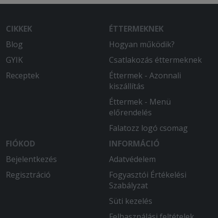
CIKKEK
ÉTTERMEKNEK
Blog
Hogyan működik?
GYIK
Csatlakozás éttermeknek
Receptek
Éttermek - Azonnali
kiszállítás
Éttermek - Menü
előrendelés
Falatozz logó csomag
FIÓKOD
INFORMÁCIÓ
Bejelentkezés
Adatvédelem
Regisztráció
Fogyasztói Értékelési
Szabályzat
Süti kezelés
Felhasználási feltételek