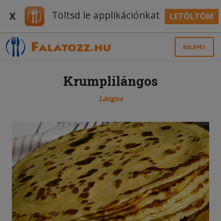
Töltsd le applikációnkat
X
LETÖLTÖM
BELÉPÉS
Krumplilángos
Lángos