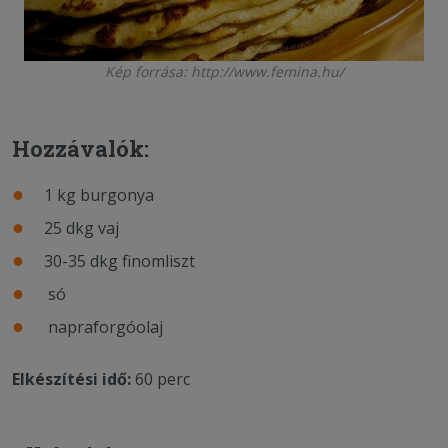
Kép forrása: http://www.femina.hu/
Hozzávalók:
1 kg burgonya
25 dkg vaj
30-35 dkg finomliszt
só
napraforgóolaj
Elkészítési idő:
60 perc