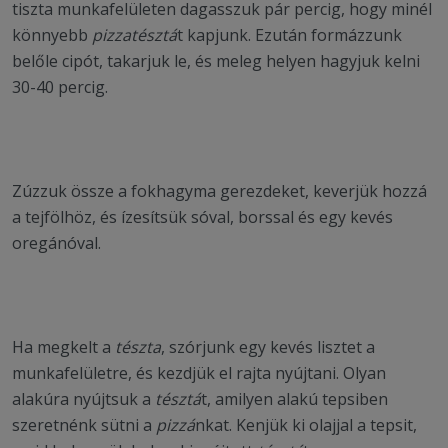
tiszta munkafelületen dagasszuk pár percig, hogy minél
könnyebb
pizzatésztá
t kapjunk. Ezután formázzunk
belőle cipót, takarjuk le, és meleg helyen hagyjuk kelni
30-40 percig.
Zúzzuk össze a fokhagyma gerezdeket, keverjük hozzá
a tejfölhöz, és ízesítsük sóval, borssal és egy kevés
oregánóval.
Ha megkelt a
tészta
, szórjunk egy kevés lisztet a
munkafelületre, és kezdjük el rajta nyújtani. Olyan
alakúra nyújtsuk a
tésztá
t, amilyen alakú tepsiben
szeretnénk sütni a
pizzá
nkat. Kenjük ki olajjal a tepsit,