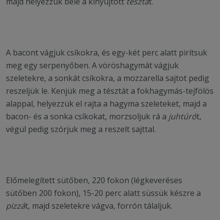
majd helyezzük bele a kinyújtott
tésztá
t.
A bacont vágjuk csíkokra, és egy-két perc alatt pirítsuk
meg egy serpenyőben. A vöröshagymát vágjuk
szeletekre, a sonkát csíkokra, a mozzarella sajtot pedig
reszeljük le. Kenjük meg a tésztát a fokhagymás-tejfölös
alappal, helyezzük el rajta a hagyma szeleteket, majd a
bacon- és a sonka csíkokat, morzsoljuk rá a
juhtúró
t,
végül pedig szórjuk meg a reszelt sajttal.
Előmelegített sütőben, 220 fokon (légkeveréses
sütőben 200 fokon), 15-20 perc alatt süssük készre a
pizzá
t, majd szeletekre vágva, forrón tálaljuk.