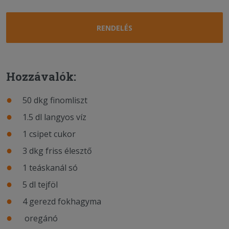
RENDELÉS
Hozzávalók:
50 dkg finomliszt
1.5 dl langyos víz
1 csipet cukor
3 dkg friss élesztő
1 teáskanál só
5 dl tejföl
4 gerezd fokhagyma
oregánó