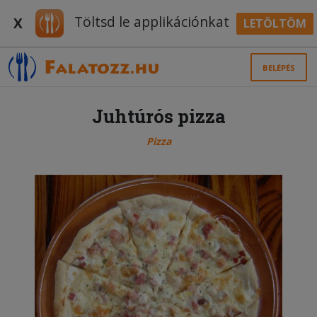
Töltsd le applikációnkat
X
LETÖLTÖM
BELÉPÉS
Juhtúrós pizza
Pizza