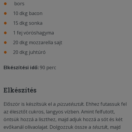
bors
10 dkg bacon
15 dkg sonka
1 fej vöröshagyma
20 dkg mozzarella sajt
20 dkg juhtúró
Elkészítési idő:
90 perc
Elkészítés
Először is készítsük el a
pizzatésztá
t. Ehhez futassuk fel
az élesztőt cukros, langyos vízben. Amint felfutott,
öntsük hozzá a liszthez, majd adjuk hozzá a sót és két
evőkanál olívaolajat. Dolgozzuk össze a
tésztá
t, majd