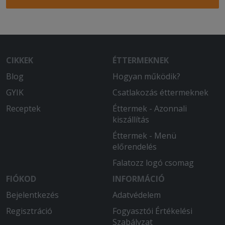
CIKKEK
ÉTTERMEKNEK
Blog
Hogyan működik?
GYIK
Csatlakozás éttermeknek
Receptek
Éttermek - Azonnali
kiszállítás
Éttermek - Menü
előrendelés
Falatozz logó csomag
FIÓKOD
INFORMÁCIÓ
Bejelentkezés
Adatvédelem
Regisztráció
Fogyasztói Értékelési
Szabályzat