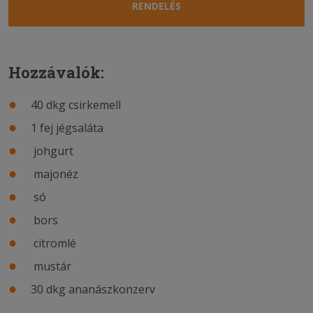
RENDELÉS
Hozzávalók:
40 dkg csirkemell
1 fej jégsaláta
johgurt
majonéz
só
bors
citromlé
mustár
30 dkg ananászkonzerv