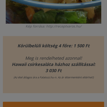
Kép forrása: http://receptvaros.hu/
Körülbelüli költség 4 főre: 1 500 Ft
Meg is rendelheted azonnal!
Hawaii csirkesaláta házhoz szállítással:
3 030 Ft
(Az étel átlagos ára a Falatozz.hu-n. Az ár éttermenként eltérhet!)