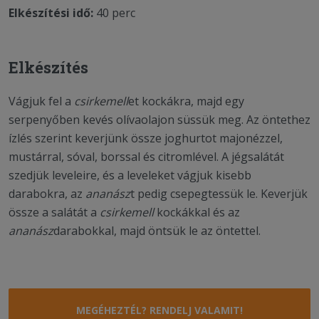
Elkészítési idő:
40 perc
Elkészítés
Vágjuk fel a
csirke
mell
et kockákra, majd egy
serpenyőben kevés olívaolajon süssük meg. Az öntethez
ízlés szerint keverjünk össze joghurtot majonézzel,
mustárral, sóval, borssal és citromlével. A jégsalátát
szedjük leveleire, és a leveleket vágjuk kisebb
darabokra, az
ananász
t pedig csepegtessük le. Keverjük
össze a salátát a
csirke
mell
kockákkal és az
ananász
darabokkal, majd öntsük le az öntettel.
MEGÉHEZTÉL? RENDELJ VALAMIT!