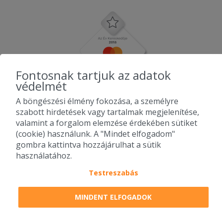
Fontosnak tartjuk az adatok
védelmét
A böngészési élmény fokozása, a személyre
szabott hirdetések vagy tartalmak megjelenítése,
valamint a forgalom elemzése érdekében sütiket
(cookie) használunk. A "Mindet elfogadom"
gombra kattintva hozzájárulhat a sütik
használatához.
Testreszabás
2010-2026 Copyright - Falatozz.hu - Diston-line Kft.
MINDENT ELFOGADOK
Pizza, gyros, hamburger, menük kedvező áron, egy helyen az összes
étterem ajánlata.