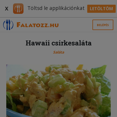
Töltsd le applikációnkat
X
LETÖLTÖM
BELÉPÉS
Hawaii csirkesaláta
Saláta