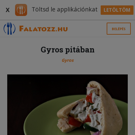
Töltsd le applikációnkat
X
LETÖLTÖM
BELÉPÉS
Gyros pitában
Gyros