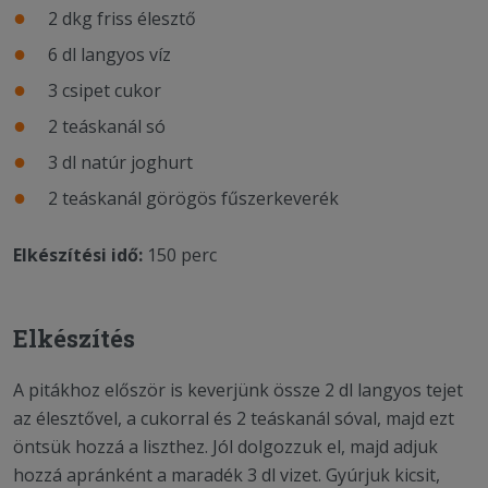
2 dkg friss élesztő
6 dl langyos víz
3 csipet cukor
2 teáskanál só
3 dl natúr joghurt
2 teáskanál görögös fűszerkeverék
Elkészítési idő:
150 perc
Elkészítés
A pitákhoz először is keverjünk össze 2 dl langyos tejet
az élesztővel, a cukorral és 2 teáskanál sóval, majd ezt
öntsük hozzá a liszthez. Jól dolgozzuk el, majd adjuk
hozzá apránként a maradék 3 dl vizet. Gyúrjuk kicsit,