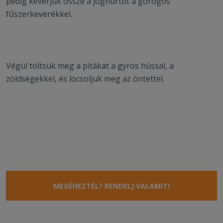
pedig keverjük össze a joghurtot a görögös
fűszerkeverékkel.
Végül töltsük meg a pitákat a gyros hússal, a
zöldségekkel, és locsoljuk meg az öntettel.
MEGÉHEZTÉL? RENDELJ VALAMIT!