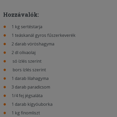
Hozzávalók:
1 kg sertéstarja
1 teáskanál gyros fűszerkeverék
2 darab vöröshagyma
2 dl olívaolaj
só ízlés szerint
bors ízlés szerint
1 darab lilahagyma
3 darab paradicsom
1/4 fej jégsaláta
1 darab kígyóuborka
1 kg finomliszt