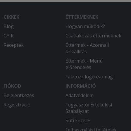
CIKKEK
ÉTTERMEKNEK
Blog
Hogyan működik?
GYIK
Csatlakozás éttermeknek
Receptek
Éttermek - Azonnali
kiszállítás
Éttermek - Menü
előrendelés
Falatozz logó csomag
FIÓKOD
INFORMÁCIÓ
Bejelentkezés
Adatvédelem
Regisztráció
Fogyasztói Értékelési
Szabályzat
Süti kezelés
Felhasználási feltételek