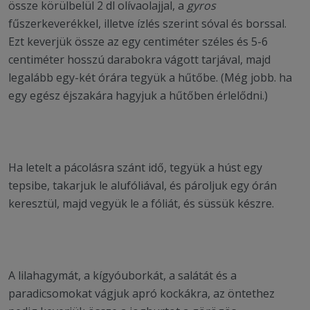
össze körülbelül 2 dl olívaolajjal, a
gyros
fűszerkeverékkel, illetve ízlés szerint sóval és borssal.
Ezt keverjük össze az egy centiméter széles és 5-6
centiméter hosszú darabokra vágott tarjával, majd
legalább egy-két órára tegyük a hűtőbe. (Még jobb. ha
egy egész éjszakára hagyjuk a hűtőben érlelődni.)
Ha letelt a pácolásra szánt idő, tegyük a húst egy
tepsibe, takarjuk le alufóliával, és pároljuk egy órán
keresztül, majd vegyük le a fóliát, és süssük készre.
A lilahagymát, a kígyóuborkát, a salátát és a
paradicsomokat vágjuk apró kockákra, az öntethez