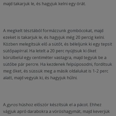
majd takarjuk le, és hagyjuk kelni egy órát.
A megkelt tésztából formázzunk gombócokat, majd
ezeket is takarjuk le, és hagyjuk még 20 percig kelni.
Közben melegítsük elő a sütőt, és béleljünk ki egy tepsit
sütőpapírral. Ha letelt a 20 perc nyújtsuk ki őket
körülbelül egy centiméter vastagra, majd tegyük be a
sütőbe pár percre. Ha kezdenek felpúposodni, fordítsuk
meg őket, és süssük meg a másik oldalukat is 1-2 perc
alatt, majd vegyük ki, és hagyjuk hűlni.
A
gyros
húshoz először készítsük el a pácot. Ehhez
vágjuk apró darabokra a vöröshagymát, majd keverjük