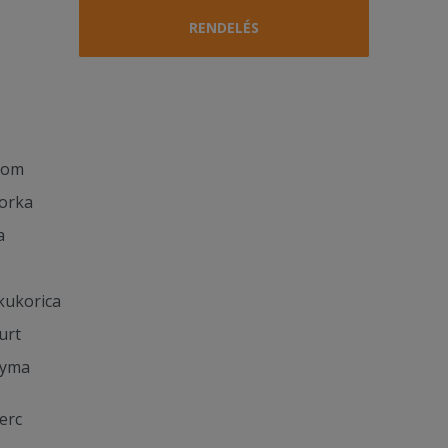
RENDELÉS
som
orka
a
kukorica
urt
gyma
erc