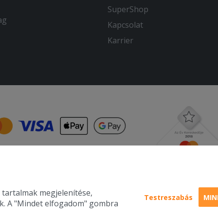
SuperShop
ag
Kapcsolat
Karrier
 tartalmak megjelenítése,
Testreszabás
MIN
nk. A "Mindet elfogadom" gombra
Pizza, gyros, h