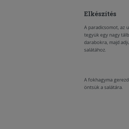
Elkészítés
A paradicsomot, az u
tegyük egy nagy tálb
darabokra, majd adju
salátához.
A fokhagyma gerezde
öntsük a salátára.