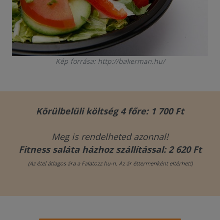
Kép forrása: http://bakerman.hu/
Körülbelüli költség 4 főre: 1 700 Ft
Meg is rendelheted azonnal!
Fitness saláta házhoz szállítással: 2 620 Ft
(Az étel átlagos ára a Falatozz.hu-n. Az ár éttermenként eltérhet!)