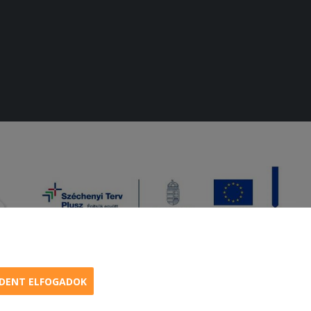
DENT ELFOGADOK
amburger, menük kedvező áron, egy helyen az összes étterem ajánlata.