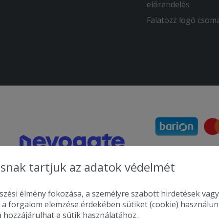
előrendelés
Falatozz logó csom
snak tartjuk az adatok védelmét
zési élmény fokozása, a személyre szabott hirdetések vagy
 a forgalom elemzése érdekében sütiket (cookie) használu
a hozzájárulhat a sütik használatához.
2010-2026 Copyright - Falatozz.hu - Diston-line Kft.