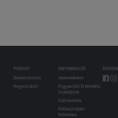
FIÓKOD
INFORMÁCIÓ
KÖVES
Bejelentkezés
Adatvédelem
Regisztráció
Fogyasztói Értékelési
Szabályzat
Süti kezelés
Felhasználási
feltételek