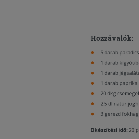
Hozzávalók:
5 darab paradic
1 darab kígyóub
1 darab jégsalát
1 darab paprika
20 dkg csemege
2.5 dl natúr jogh
3 gerezd fokha
Elkészítési idő:
20 p