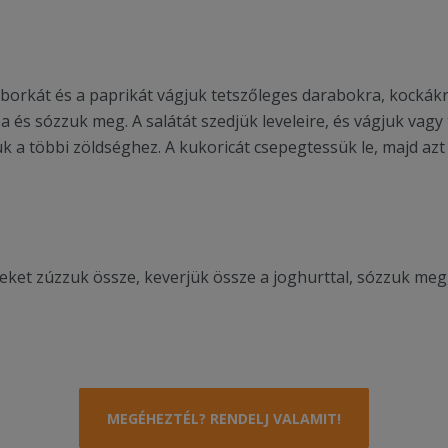
borkát és a paprikát vágjuk tetszőleges darabokra, kockákr
a és sózzuk meg. A salátát szedjük leveleire, és vágjuk vagy
k a többi zöldséghez. A kukoricát csepegtessük le, majd azt 
ket zúzzuk össze, keverjük össze a joghurttal, sózzuk meg,
MEGÉHEZTÉL? RENDELJ VALAMIT!