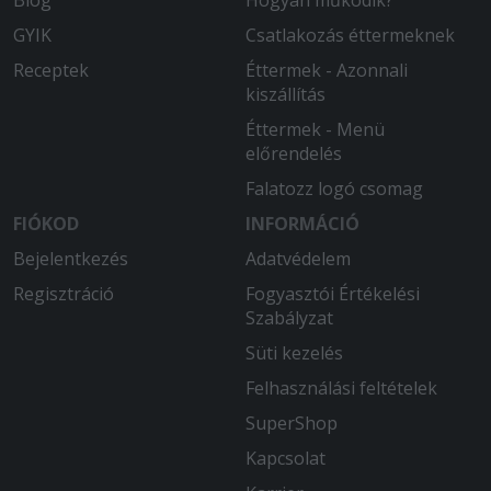
Blog
Hogyan működik?
GYIK
Csatlakozás éttermeknek
Receptek
Éttermek - Azonnali
kiszállítás
Éttermek - Menü
előrendelés
Falatozz logó csomag
FIÓKOD
INFORMÁCIÓ
Bejelentkezés
Adatvédelem
Regisztráció
Fogyasztói Értékelési
Szabályzat
Süti kezelés
Felhasználási feltételek
SuperShop
Kapcsolat