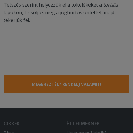
Tetszés szerint helyezzük el a töltelékeket a
tortilla
lapokon, locsoljuk meg a joghurtos öntettel, majd
tekerjük fel.
MEGÉHEZTÉL? RENDELJ VALAMIT!
CIKKEK
ÉTTERMEKNEK