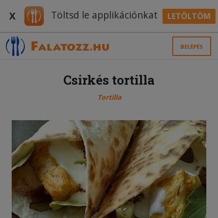
Töltsd le applikációnkat
X
LETÖLTÖM
BELÉPÉS
Csirkés tortilla
Tortilla