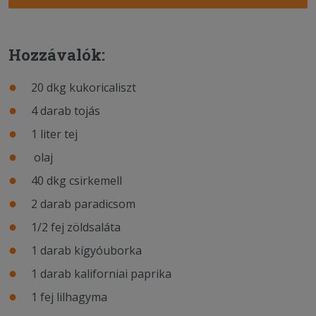
Hozzávalók:
20 dkg kukoricaliszt
4 darab tojás
1 liter tej
olaj
40 dkg csirkemell
2 darab paradicsom
1/2 fej zöldsaláta
1 darab kígyóuborka
1 darab kaliforniai paprika
1 fej lilhagyma