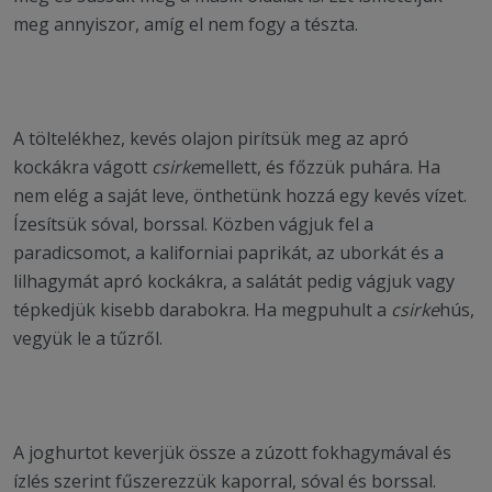
meg annyiszor, amíg el nem fogy a tészta.
A töltelékhez, kevés olajon pirítsük meg az apró
kockákra vágott
csirke
mellett, és főzzük puhára. Ha
nem elég a saját leve, önthetünk hozzá egy kevés vízet.
Ízesítsük sóval, borssal. Közben vágjuk fel a
paradicsomot, a kaliforniai paprikát, az uborkát és a
lilhagymát apró kockákra, a salátát pedig vágjuk vagy
tépkedjük kisebb darabokra. Ha megpuhult a
csirke
hús,
vegyük le a tűzről.
A joghurtot keverjük össze a zúzott fokhagymával és
ízlés szerint fűszerezzük kaporral, sóval és borssal.