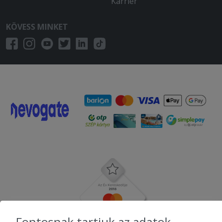
Karrier
KÖVESS MINKET
Fontosnak tartjuk az adatok