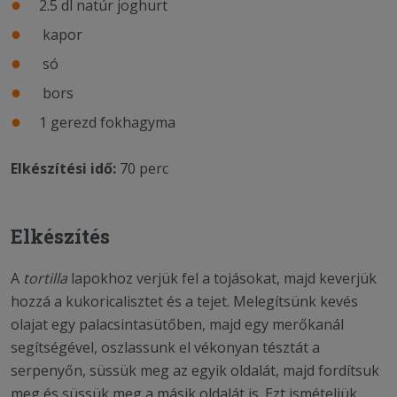
2.5 dl natúr joghurt
kapor
só
bors
1 gerezd fokhagyma
Elkészítési idő:
70 perc
Elkészítés
A
tortilla
lapokhoz verjük fel a tojásokat, majd keverjük
hozzá a kukoricalisztet és a tejet. Melegítsünk kevés
olajat egy palacsintasütőben, majd egy merőkanál
segítségével, oszlassunk el vékonyan tésztát a
serpenyőn, süssük meg az egyik oldalát, majd fordítsuk
meg és süssük meg a másik oldalát is. Ezt ismételjük