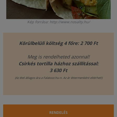
Kép forrása: http://www.nosalty.hu/
Körülbelüli költség 4 főre: 2 700 Ft
Meg is rendelheted azonnal!
Csirkés tortilla házhoz szállítással:
3 630 Ft
(Az étel átlagos ára a Falatozz.hu-n. Az ár éttermenként eltérhet!)
RENDELÉS