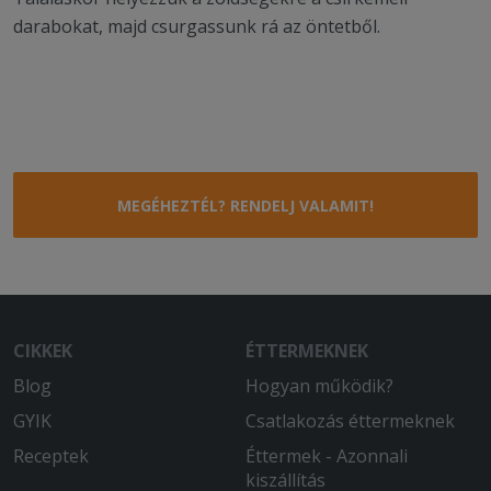
darabokat, majd csurgassunk rá az öntetből.
MEGÉHEZTÉL? RENDELJ VALAMIT!
CIKKEK
ÉTTERMEKNEK
Blog
Hogyan működik?
GYIK
Csatlakozás éttermeknek
Receptek
Éttermek - Azonnali
kiszállítás