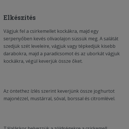
Elkészítés
Vágjuk fel a csirkemellet kockákra, majd egy
serpenyőben kevés olívaolajon süssük meg. A salátát
szedjük szét leveleire, vágjuk vagy tépkedjük kisebb
darabokra, majd a paradicsomot és az uborkát vágjuk
kockákra, végül keverjük össze őket.
Az öntethez ízlés szerint keverjünk össze joghurtot
majonézzel, mustárral, sóval, borssal és citromlével.
Tálaláskor helyezzük a zöldségekre a csirkemell