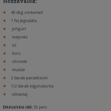
Hozzávalók:
40 dkg csirkemell
1 fej jégsaláta
johgurt
majonéz
só
bors
citromlé
mustár
2 darab paradicsom
1/2 darab kígyóuborka
olívaolaj
Elkészítési idő:
35 perc