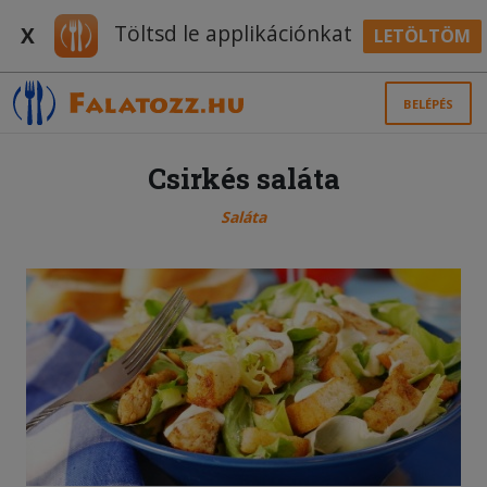
Töltsd le applikációnkat
X
LETÖLTÖM
BELÉPÉS
Csirkés saláta
Saláta