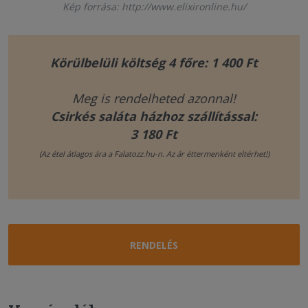
Kép forrása: http://www.elixironline.hu/
Körülbelüli költség 4 főre: 1 400 Ft
Meg is rendelheted azonnal!
Csirkés saláta házhoz szállítással:
3 180 Ft
(Az étel átlagos ára a Falatozz.hu-n. Az ár éttermenként eltérhet!)
RENDELÉS