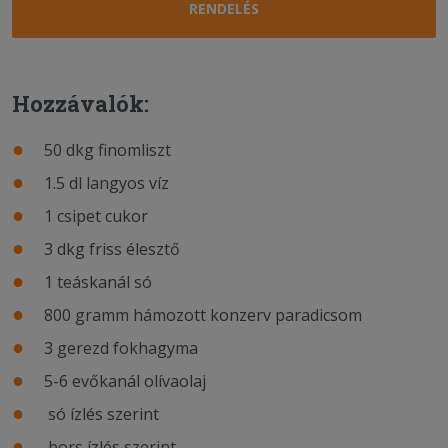
RENDELÉS
Hozzávalók:
50 dkg finomliszt
1.5 dl langyos víz
1 csipet cukor
3 dkg friss élesztő
1 teáskanál só
800 gramm hámozott konzerv paradicsom
3 gerezd fokhagyma
5-6 evőkanál olívaolaj
só ízlés szerint
bors ízlés szerint