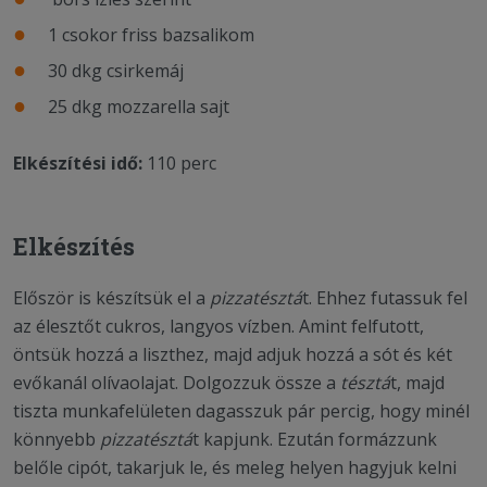
1 csokor friss bazsalikom
30 dkg csirkemáj
25 dkg mozzarella sajt
Elkészítési idő:
110 perc
Elkészítés
Először is készítsük el a
pizzatésztá
t. Ehhez futassuk fel
az élesztőt cukros, langyos vízben. Amint felfutott,
öntsük hozzá a liszthez, majd adjuk hozzá a sót és két
evőkanál olívaolajat. Dolgozzuk össze a
tésztá
t, majd
tiszta munkafelületen dagasszuk pár percig, hogy minél
könnyebb
pizzatésztá
t kapjunk. Ezután formázzunk
belőle cipót, takarjuk le, és meleg helyen hagyjuk kelni