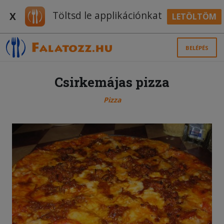
Töltsd le applikációnkat
X
LETÖLTÖM
BELÉPÉS
Csirkemájas pizza
Pizza