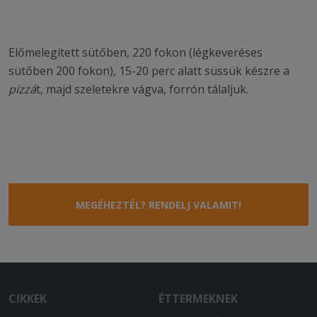
Előmelegített sütőben, 220 fokon (légkeveréses
sütőben 200 fokon), 15-20 perc alatt süssük készre a
pizzá
t, majd szeletekre vágva, forrón tálaljuk.
MEGÉHEZTÉL? RENDELJ VALAMIT!
CIKKEK
ÉTTERMEKNEK