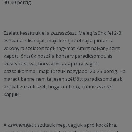
30-40 percig.
Ezalatt készítsük el a
pizza
szószt. Melegítsünk fel 2-3
evőkanál olívolajat, majd kezdjük el rajta pirítani a
vékonyra szeletelt fogkhagymát. Amint halvány színt
kapott, öntsük hozzá a konzerv paradicsomot, és
ízesítsük sóval, borssal és az apróra vágott
bazsalikommal, majd főzzük nagyjából 20-25 percig. Ha
maradt benne nem teljesen szétfőtt paradicsomdarab,
azokat zúzzuk szét, hogy kenhető, krémes szószt
kapjuk.
A
csirke
máj
at tisztítsuk meg, vágjuk apró kockákra,