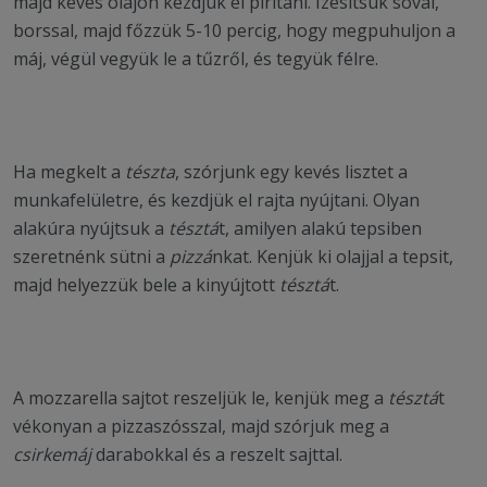
majd kevés olajon kezdjük el pirítani. Ízesítsük sóval,
borssal, majd főzzük 5-10 percig, hogy megpuhuljon a
máj, végül vegyük le a tűzről, és tegyük félre.
Ha megkelt a
tészta
, szórjunk egy kevés lisztet a
munkafelületre, és kezdjük el rajta nyújtani. Olyan
alakúra nyújtsuk a
tésztá
t, amilyen alakú tepsiben
szeretnénk sütni a
pizzá
nkat. Kenjük ki olajjal a tepsit,
majd helyezzük bele a kinyújtott
tésztá
t.
A mozzarella sajtot reszeljük le, kenjük meg a
tésztá
t
vékonyan a pizzaszósszal, majd szórjuk meg a
csirkemáj
darabokkal és a reszelt sajttal.